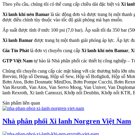
Theo yêu cầu, chúng tôi có thể cung cấp chiều dài đặc biệt và
Xi lan
Xi lanh khí nén Bamar
là tác động đơn và được trang bị một thanh 
được điều chỉnh tùy thuộc vào tốc độ giải phóng mà bạn muốn.
Áp suất được tính ở mức 100 psi (7,0 bar). Áp suất tối đa 350 bar (50
Xi lanh Bamar
được trang bị một thanh giải phóng áp lực. Áp lực đượ
Gia Tín Phát
là đơn vị chuyên cung cấp
Xi lanh khí nén Bamar
,
X
GTP Việt Nam
tự hào là Nhà phân phối các thiết bị công nghiệp – 
Chúng tôi chuyên cung cấp các mặt hàng với các thương hiệu lớn n
Brevini, Hộp số Demag, Hộp số Sew, Hộp số Bofiglioli, Hộp số Mo
Bơm Atos, Bơm Dosmatic MiniDos, Bơm Pompe Cucchi, Bơm Rexroth
Van Rexroth, Van Atos, Van Servo Moog, Van Univer, Van Duplomati
lanh Rexroth, Xi lanh Camozzi, Khớp nối Deublin, Khớp nối KTR,
Sản phẩm liên quan
Nhà phân phối Xi lanh Norgren Việt Nam