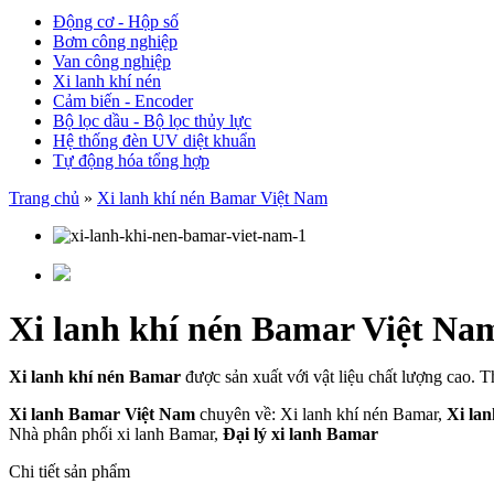
Động cơ - Hộp số
Bơm công nghiệp
Van công nghiệp
Xi lanh khí nén
Cảm biến - Encoder
Bộ lọc dầu - Bộ lọc thủy lực
Hệ thống đèn UV diệt khuẩn
Tự động hóa tổng hợp
Trang chủ
»
Xi lanh khí nén Bamar Việt Nam
Xi lanh khí nén Bamar Việt Na
Xi lanh khí nén Bamar
được sản xuất với vật liệu chất lượng cao. 
Xi lanh Bamar Việt Nam
chuyên về: Xi lanh khí nén Bamar,
Xi la
Nhà phân phối xi lanh Bamar,
Đại lý xi lanh Bamar
Chi tiết sản phẩm