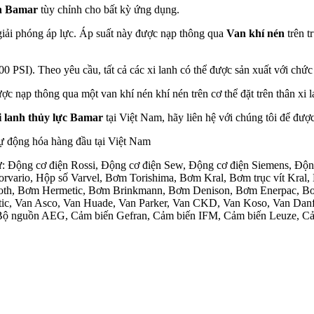
h Bamar
tùy chỉnh cho bất kỳ ứng dụng.
giải phóng áp lực. Áp suất này được nạp thông qua
Van khí nén
trên t
00 PSI). Theo yêu cầu, tất cả các xi lanh có thể được sản xuất với chứ
c nạp thông qua một van khí nén khí nén trên cơ thể đặt trên thân xi l
i lanh thủy lực Bamar
tại Việt Nam, hãy liên hệ với chúng tôi để được
Tự động hóa hàng đầu tại Việt Nam
hư: Động cơ điện Rossi, Động cơ điện Sew, Động cơ điện Siemens, Độ
torvario, Hộp số Varvel, Bơm Torishima, Bơm Kral, Bơm trục vít K
, Bơm Hermetic, Bơm Brinkmann, Bơm Denison, Bơm Enerpac, Bơm B
c, Van Asco, Van Huade, Van Parker, Van CKD, Van Koso, Van Danfoss
 Bộ nguồn AEG, Cảm biến Gefran, Cảm biến IFM, Cảm biến Leuze, Cả