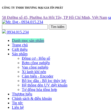
CÔNG TY TNHH THƯƠNG MẠI GIA TÍN PHÁT
58 Đường số 45, Phường An Hội Tây, TP Hồ Chí Minh, Việt Nam
s
Tìm kiếm
0934.015.234
Danh mục sản phẩm
Trang chủ
Giới thiệu
Sản phẩm
Động cơ - Hộp số
Bơm công nghiệp
Van công nghiệp
Xi lanh khí nén
Cảm biến - Encoder
Bộ lọc dầu - Bộ lọc thủy lực
Hệ thống đèn UV diệt khuẩn
Tự động hóa tổng hợp
Thương hiệu
Chính sách & điều khoản
Tin tức
Liên hệ