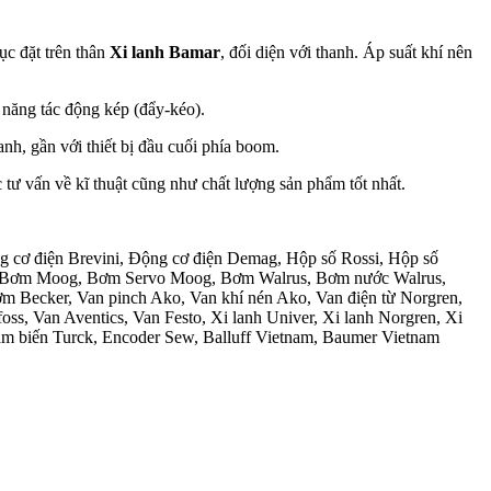
rục đặt trên thân
Xi lanh Bamar
, đối diện với thanh. Áp suất khí nên
c năng tác động kép (đẩy-kéo).
anh, gần với thiết bị đầu cuối phía boom.
 tư vấn về kĩ thuật cũng như chất lượng sản phẩm tốt nhất.
ng cơ điện Brevini, Động cơ điện Demag, Hộp số Rossi, Hộp số
ral, Bơm Moog, Bơm Servo Moog, Bơm Walrus, Bơm nước Walrus,
ecker, Van pinch Ako, Van khí nén Ako, Van điện từ Norgren,
, Van Aventics, Van Festo, Xi lanh Univer, Xi lanh Norgren, Xi
m biến Turck, Encoder Sew, Balluff Vietnam, Baumer Vietnam