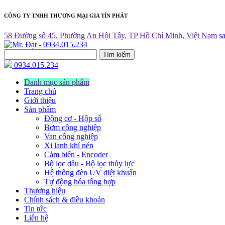
CÔNG TY TNHH THƯƠNG MẠI GIA TÍN PHÁT
58 Đường số 45, Phường An Hội Tây, TP Hồ Chí Minh, Việt Nam
s
Tìm kiếm
0934.015.234
Danh mục sản phẩm
Trang chủ
Giới thiệu
Sản phẩm
Động cơ - Hộp số
Bơm công nghiệp
Van công nghiệp
Xi lanh khí nén
Cảm biến - Encoder
Bộ lọc dầu - Bộ lọc thủy lực
Hệ thống đèn UV diệt khuẩn
Tự động hóa tổng hợp
Thương hiệu
Chính sách & điều khoản
Tin tức
Liên hệ