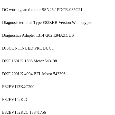
DC worm geared motor SSN25-1PDCR-035C21
Diagnosis terminal Type E82ZBB Version With keypad
Diagnostics Adapter 13147202 E94AZCUS
DISCONTINUED PRODUCT
DKF 160LK 1506 Motor 543198
DKF 200LK 4004 BFL Motor 543396
E82EV113K4C200
E82EV152K2C
E82EV152K2C 13341756