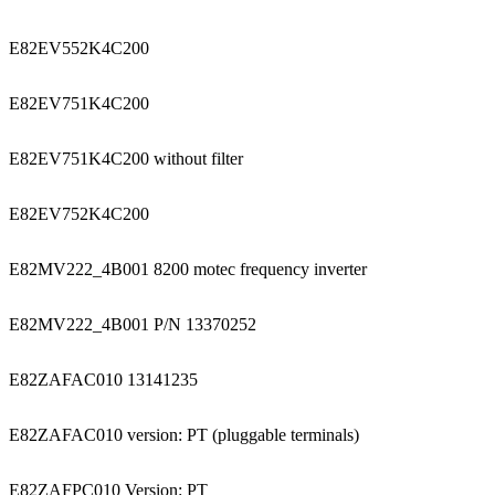
E82EV552K4C200
E82EV751K4C200
E82EV751K4C200 without filter
E82EV752K4C200
E82MV222_4B001 8200 motec frequency inverter
E82MV222_4B001 P/N 13370252
E82ZAFAC010 13141235
E82ZAFAC010 version: PT (pluggable terminals)
E82ZAFPC010 Version: PT