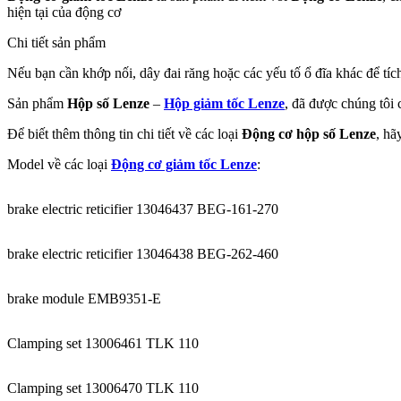
hiện tại của động cơ
Chi tiết sản phẩm
Nếu bạn cần khớp nối, dây đai răng hoặc các yếu tố ổ đĩa khác để t
Sản phẩm
Hộp số Lenze
–
Hộp giảm tốc Lenze
, đã được chúng tôi
Để biết thêm thông tin chi tiết về các loại
Động cơ hộp số Lenze
, hã
Model về các loại
Động cơ giảm tốc Lenze
:
brake electric reticifier 13046437 BEG-161-270
brake electric reticifier 13046438 BEG-262-460
brake module EMB9351-E
Clamping set 13006461 TLK 110
Clamping set 13006470 TLK 110