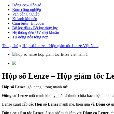
Động cơ - Hộp số
Bơm công nghiệp
Van công nghiệp
Xi lanh khí nén
Cảm biến - Encoder
Bộ lọc dầu - Bộ lọc thủy lực
Hệ thống đèn UV diệt khuẩn
Tự động hóa tổng hợp
Trang chủ
»
Hộp số Lenze – Hộp giảm tốc Lenze Việt Nam
Hộp số Lenze – Hộp giảm tốc L
Hộp số Lenze
: gói năng lượng mạnh mẽ
Động cơ Lenze
một mình không phải là thuốc chữa bách bệnh cho tất
Lenze cung cấp các
Hộp số Lenze
mạnh mẽ, hiệu quả và
Động cơ g
Động cơ giảm tốc Lenze
là sản phẩm đi kèm với
Động cơ Lenze
, c