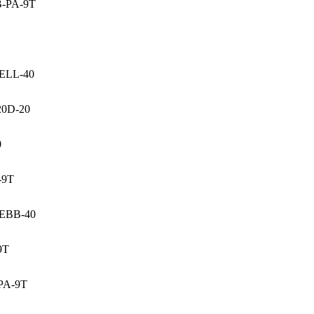
-PA-9T
ELL-40
20D-20
0
-9T
EBB-40
9T
PA-9T