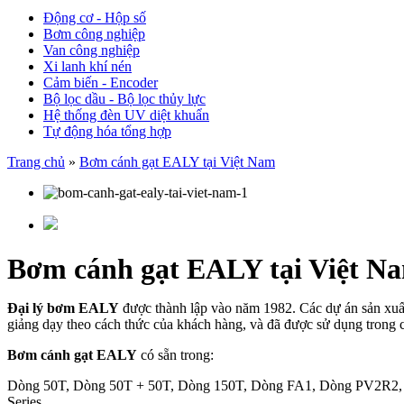
Động cơ - Hộp số
Bơm công nghiệp
Van công nghiệp
Xi lanh khí nén
Cảm biến - Encoder
Bộ lọc dầu - Bộ lọc thủy lực
Hệ thống đèn UV diệt khuẩn
Tự động hóa tổng hợp
Trang chủ
»
Bơm cánh gạt EALY tại Việt Nam
Bơm cánh gạt EALY tại Việt N
Đại lý bơm EALY
được thành lập vào năm 1982. Các dự án sản xuất 
giảng dạy theo cách thức của khách hàng, và đã được sử dụng trong 
Bơm cánh gạt EALY
có sẵn trong:
Dòng 50T, Dòng 50T + 50T, Dòng 150T, Dòng FA1, Dòng PV2
Series