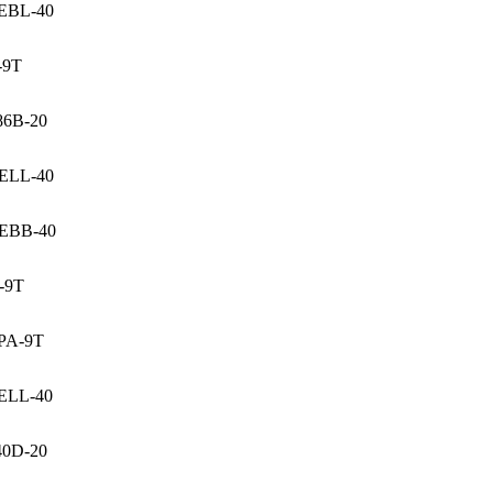
EBL-40
-9T
86B-20
ELL-40
EBB-40
-9T
PA-9T
ELL-40
40D-20