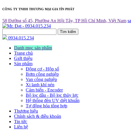
CÔNG TY TNHH THƯƠNG MẠI GIA TÍN PHÁT
58 Đường số 45, Phường An Hội Tây, TP Hồ Chí Minh, Việt Nam
s
Tìm kiếm
0934.015.234
Danh mục sản phẩm
Trang chủ
Giới thiệu
Sản phẩm
Động cơ - Hộp số
Bơm công nghiệp
Van công nghiệp
Xi lanh khí nén
Cảm biến - Encoder
Bộ lọc dầu - Bộ lọc thủy lực
Hệ thống đèn UV diệt khuẩn
Tự động hóa tổng hợp
Thương hiệu
Chính sách & điều khoản
Tin tức
Liên hệ