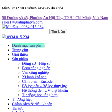
CÔNG TY TNHH THƯƠNG MẠI GIA TÍN PHÁT
58 Đường số 45, Phường An Hội Tây, TP Hồ Chí Minh, Việt Nam
sales1@giatinphatvn.com
Tìm kiếm
0934.015.234
Danh mục sản phẩm
Trang chủ
Giới thiệu
Sản phẩm
Động cơ - Hộp số
Bơm công nghiệp
Van công nghiệp
Xi lanh khí nén
Cảm biến - Encoder
Bộ lọc dầu - Bộ lọc thủy lực
Hệ thống đèn UV diệt khuẩn
Tự động hóa tổng hợp
Thương hiệu
Chính sách & điều khoản
Tin tức