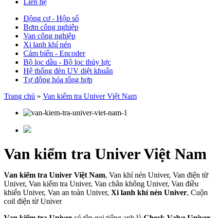
Liên hệ
Động cơ - Hộp số
Bơm công nghiệp
Van công nghiệp
Xi lanh khí nén
Cảm biến - Encoder
Bộ lọc dầu - Bộ lọc thủy lực
Hệ thống đèn UV diệt khuẩn
Tự động hóa tổng hợp
Trang chủ
»
Van kiểm tra Univer Việt Nam
Van kiểm tra Univer Việt Nam
Van kiểm tra Univer Việt Nam
, Van khí nén Univer, Van điện từ
Univer, Van kiểm tra Univer, Van chân không Univer, Van điều
khiển Univer, Van an toàn Univer,
Xi lanh khí nén Univer
, Cuộn
coil điện từ Univer
Van kiểm tra Univer
có tên gọi tiếng anh là
Check Valve Univer