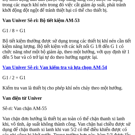
trong các mạch khí nén trong đó việc cắt giảm áp suất, phải tránh
khởi động đột ngột để tránh thiệt hại có thể cho thiết bị.
Van Univer Sê-ri: Bộ tiết kiệm AM-53
G1 / 8 ÷ G1
Bộ tiết kiệm thường được sử dụng trong các thiết bị khí nén cần tiết
kiệm năng lượng. Bộ tiết kiệm với các kết nối G 1/8 đến G 1 có
chức năng như một bộ giảm áp, theo một hướng, với quy định từ 1
đến 5 bar và có trở lại tự do theo hướng ngược lại.
Van Univer Sê-ri: Van kiểm tra và lựa chọn AM-54
G1 / 2 ÷ G1
Kiểm tra van là thiết bị cho phép khí nén chảy theo một hướng.
Van điện từ Univer
Sê-ri: Van chặn AM-55
Van chặn đơn hướng là thiết bị an toàn có thể chặn thanh xi lanh
khi, vô tình, áp suất không thành công. Van chặn hai chiều được sử
dụng để chặn thanh xi lanh khi van 5/2 có thể điều khiển được có
các phi công bị khử nước. Trong trường hợp này, hàm 5/3 được lấy.