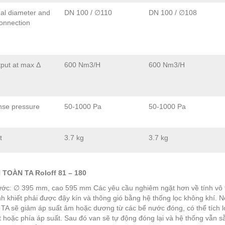
al diameter and
DN 100 / ∅110
DN 100 / ∅108
onnection
tput at max Δ
600 Nm3/H
600 Nm3/H
nse pressure
50-1000 Pa
50-1000 Pa
t
3.7 kg
3.7 kg
 TOÀN TA Roloff 81 – 180
ước: ∅ 395 mm, cao 595 mm Các yêu cầu nghiêm ngặt hơn về tính vô tr
h khiết phải được đậy kín và thông gió bằng hệ thống lọc không khí. Nếu 
 TA sẽ giảm áp suất âm hoặc dương từ các bể nước đóng, có thể tích l
t hoặc phía áp suất. Sau đó van sẽ tự động đóng lại và hệ thống vẫn 