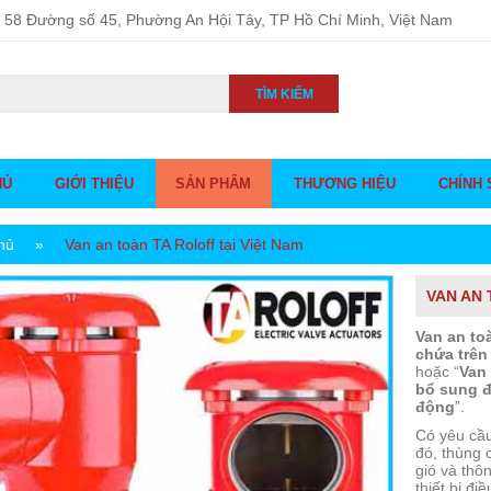
58 Đường số 45, Phường An Hội Tây, TP Hồ Chí Minh, Việt Nam
TÌM KIẾM
HỦ
GIỚI THIỆU
SẢN PHẨM
THƯƠNG HIỆU
CHÍNH 
hủ
»
Van an toàn TA Roloff tại Việt Nam
VAN AN 
Van an to
chứa trên
hoặc “
Van 
bổ sung đ
động
”.
Có yêu cầu
đó, thùng 
gió và thô
thiết bị đi