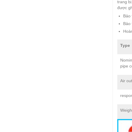
trang b
được gh
Bảo 
Bảo 
Hoàn
Type
Nomin
pipe c
Air ou
respo
Weigh