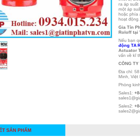
ra áp suất
một áp suấ
hoặc phía 
hoạt động.
Gia Tín P
Roloff tại
Nếu bạn q
động TA R
Actuator 
vấn về kĩ 
CÔNG TY 
Địa chỉ: 
Minh, Việ
Phòng kin
Sales1:
+8
sales1@gi
Sales2:
+8
sales2@gi
IẾT SẢN PHẨM