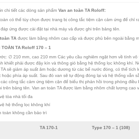
in chi tiết các dòng sản phẩm
Van an toàn TA Roloff:
toàn có thể tùy chọn được trang bị công tắc tiệm cận cảm ứng để chỉ r
 đáp ứng được cài đặt tại nhà máy và được ghi trên bảng tên.
 toàn TA
được làm bằng nhôm cao cấp và được phủ bên ngoài bằng 
 TOÀN TA Roloff 170 – 1
ước: ∅ 210 mm, cao 210 mm Các yêu cầu nghiêm ngặt hơn về tính vô tr
h khiết phải được đậy kín và thông gió bằng hệ thống lọc không khí. Nếu 
 TA sẽ giảm áp suất âm hoặc dương từ các bể nước đóng, có thể tích l
t hoặc phía áp suất. Sau đó van sẽ tự động đóng lại và hệ thống vẫn 
ị các công tắc cảm ứng tiệm cận để biểu thị phản hồi trong phòng điều
i trên bảng tên. Van an toàn TA được làm bằng nhôm chất lượng cao
vệ tòa nhà tối đa
vệ hệ thống lọc không khí
 toàn không cần bảo trì
TA 170-1
Type 170 – 1 (108)