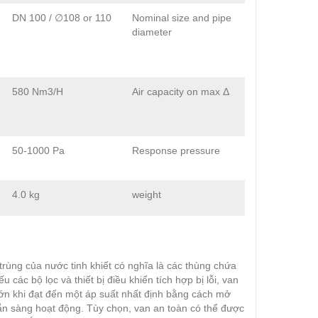
DN 100 / ∅108 or 110
Nominal size and pipe
diameter
580 Nm3/H
Air capacity on max Δ
50-1000 Pa
Response pressure
4.0 kg
weight
ùng của nước tinh khiết có nghĩa là các thùng chứa
các bộ lọc và thiết bị điều khiển tích hợp bị lỗi, van
ớn khi đạt đến một áp suất nhất định bằng cách mở
sẵn sàng hoạt động. Tùy chọn, van an toàn có thể được