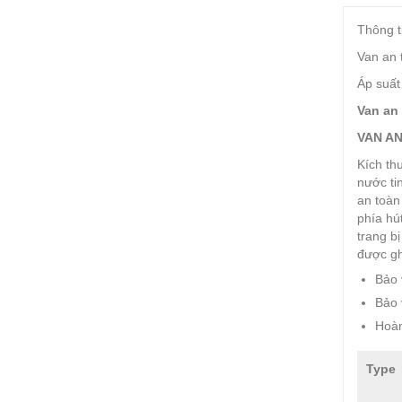
Thông t
Van an 
Áp suất
Van an
VAN AN
Kích th
nước tin
an toàn
phía hú
trang b
được gh
Bảo 
Bảo 
Hoàn
Type