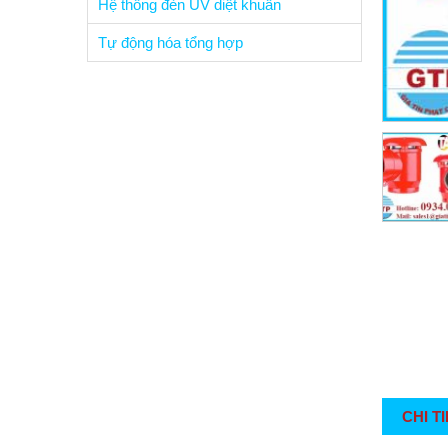
Hệ thống đèn UV diệt khuẩn
Tự động hóa tổng hợp
CHI T