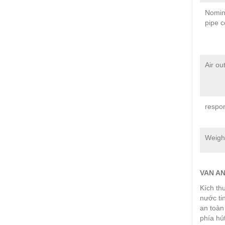
Nomin
pipe c
Air ou
respo
Weigh
VAN AN
Kích th
nước tin
an toàn
phía hú