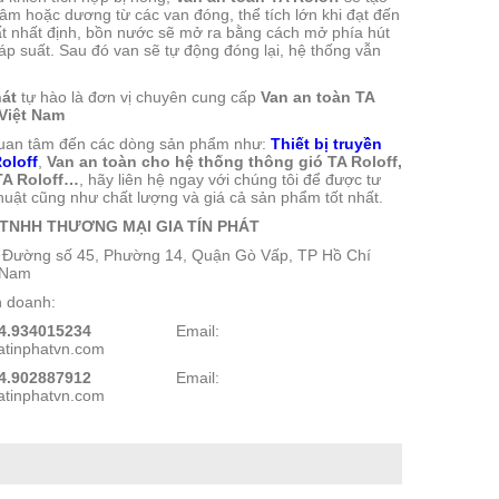
 âm hoặc dương từ các van đóng, thể tích lớn khi đạt đến
t nhất định, bồn nước sẽ mở ra bằng cách mở phía hút
áp suất. Sau đó van sẽ tự động đóng lại, hệ thống vẫn
hát
tự hào là đơn vị chuyên cung cấp
Van an toàn TA
 Việt Nam
uan tâm đến các dòng sản phẩm như:
Thiết bị truyền
oloff
,
Van an toàn cho hệ thống thông gió TA Roloff,
TA Roloff…
, hãy liên hệ ngay với chúng tôi để được tư
thuật cũng như chất lượng và giá cả sản phẩm tốt nhất.
TNHH THƯƠNG MẠI GIA TÍN PHÁT
58 Đường số 45, Phường 14, Quận Gò Vấp, TP Hồ Chí
t Nam
h doanh:
4.934015234
Email:
atinphatvn.com
4.902887912
Email:
atinphatvn.com