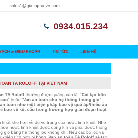
sales1@giatinphatvn.com
0934.015.234
SÁCH & ĐIỀU KHOẢN
TIN TỨC
LIÊN HỆ
TOÀN TA ROLOFF TẠI VIỆT NAM
àn TA Roloff
thường được quảng cáo là: “
Cải tạo bồn
 cao
” hoặc “
Van an toàn cho hệ thống thông gió
”
an toàn như một biện pháp bảo vệ quá áp/thiếu áp
ể bảo vệ kết cấu trong trường hợp gián đoạn hoạt
 khắt khe hơn về độ vô trùng của nước tinh khiết. Nhờ
chứa nước tinh khiết được đóng kín và phải được thông
ng gió bằng hệ thống lọc không khí. Nếu các bộ lọc và
ều khiển tích hợp bị hỏng,
Van an toàn TA Roloff
sẽ tạo