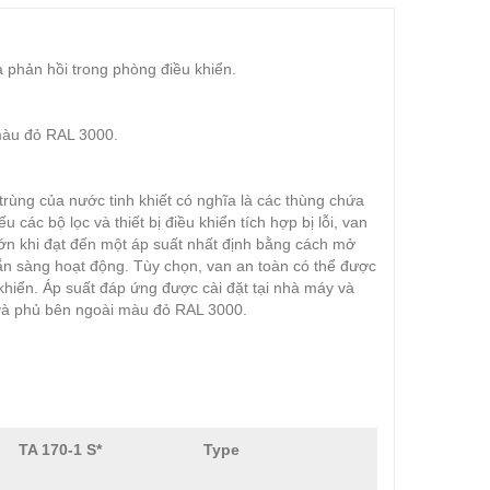
a phản hồi trong phòng điều khiển.
màu đỏ RAL 3000.
ùng của nước tinh khiết có nghĩa là các thùng chứa
các bộ lọc và thiết bị điều khiển tích hợp bị lỗi, van
ớn khi đạt đến một áp suất nhất định bằng cách mở
sẵn sàng hoạt động. Tùy chọn, van an toàn có thể được
 khiển. Áp suất đáp ứng được cài đặt tại nhà máy và
 và phủ bên ngoài màu đỏ RAL 3000.
TA 170-1 S*
Type