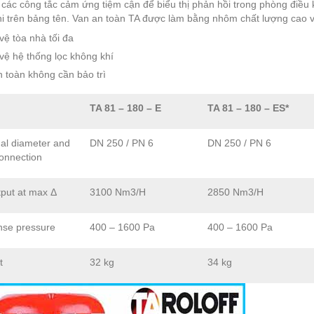
ị các công tắc cảm ứng tiệm cận để biểu thị phản hồi trong phòng điều
i trên bảng tên. Van an toàn TA được làm bằng nhôm chất lượng cao
vệ tòa nhà tối đa
vệ hệ thống lọc không khí
 toàn không cần bảo trì
TA 81 – 180 – E
TA 81 – 180 – ES*
al diameter and
DN 250 / PN 6
DN 250 / PN 6
onnection
tput at max Δ
3100 Nm3/H
2850 Nm3/H
nse pressure
400 – 1600 Pa
400 – 1600 Pa
t
32 kg
34 kg