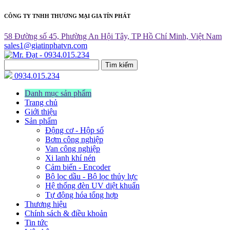
CÔNG TY TNHH THƯƠNG MẠI GIA TÍN PHÁT
58 Đường số 45, Phường An Hội Tây, TP Hồ Chí Minh, Việt Nam
sales1@giatinphatvn.com
Tìm kiếm
0934.015.234
Danh mục sản phẩm
Trang chủ
Giới thiệu
Sản phẩm
Động cơ - Hộp số
Bơm công nghiệp
Van công nghiệp
Xi lanh khí nén
Cảm biến - Encoder
Bộ lọc dầu - Bộ lọc thủy lực
Hệ thống đèn UV diệt khuẩn
Tự động hóa tổng hợp
Thương hiệu
Chính sách & điều khoản
Tin tức