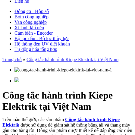
Liên hệ
Động cơ - Hộp số
Bơm công nghiệp
Van công nghiệp
Xi lanh khí nén
Cảm biến - Encoder
Bộ lọc dầu - Bộ lọc thủy lực
Hệ thống đèn UV diệt khuẩn
Tự động hóa tổng hợp
Trang chủ
»
Công tắc hành trình Kiepe Elektrik tại Việt Nam
Công tắc hành trình Kiepe
Elektrik tại Việt Nam
Trên toàn thế giới, các sản phẩm
Công tắc hành trình Kiepe
Elektrik
được sử dụng để giám sát hệ thống băng tải và thang máy
gầu cho hàng rời. Dòng sản phẩm được thiết kế để đáp ứng các điều