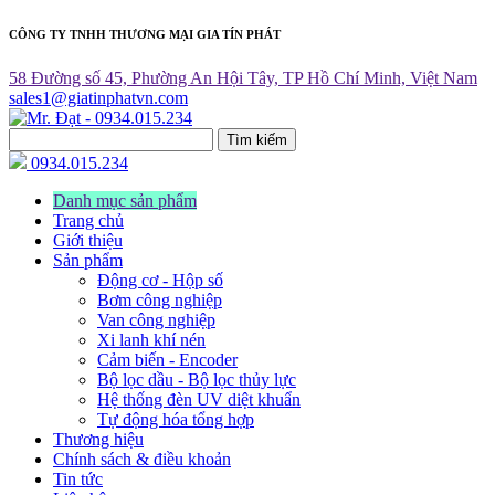
CÔNG TY TNHH THƯƠNG MẠI GIA TÍN PHÁT
58 Đường số 45, Phường An Hội Tây, TP Hồ Chí Minh, Việt Nam
sales1@giatinphatvn.com
Tìm kiếm
0934.015.234
Danh mục sản phẩm
Trang chủ
Giới thiệu
Sản phẩm
Động cơ - Hộp số
Bơm công nghiệp
Van công nghiệp
Xi lanh khí nén
Cảm biến - Encoder
Bộ lọc dầu - Bộ lọc thủy lực
Hệ thống đèn UV diệt khuẩn
Tự động hóa tổng hợp
Thương hiệu
Chính sách & điều khoản
Tin tức