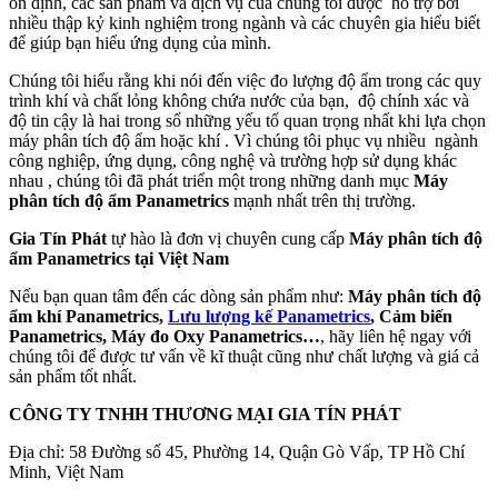
ổn định, các sản phẩm và dịch vụ của chúng tôi được hỗ trợ bởi
nhiều thập kỷ kinh nghiệm trong ngành và các chuyên gia hiểu biết
để giúp bạn hiểu ứng dụng của mình.
Chúng tôi hiểu rằng khi nói đến việc đo lượng độ ẩm trong các quy
trình khí và chất lỏng không chứa nước của bạn, độ chính xác và
độ tin cậy là hai trong số những yếu tố quan trọng nhất khi lựa chọn
máy phân tích độ ẩm hoặc khí . Vì chúng tôi phục vụ nhiều ngành
công nghiệp, ứng dụng, công nghệ và trường hợp sử dụng khác
nhau , chúng tôi đã phát triển một trong những danh mục
Máy
phân tích độ ẩm Panametrics
mạnh nhất trên thị trường.
Gia Tín Phát
tự hào là đơn vị chuyên cung cấp
Máy phân tích độ
ẩm Panametrics
tại Việt Nam
Nếu bạn quan tâm đến các dòng sản phẩm như:
Máy phân tích độ
ẩm khí Panametrics,
Lưu lượng kế Panametrics
, Cảm biến
Panametrics, Máy đo Oxy Panametrics…
, hãy liên hệ ngay với
chúng tôi để được tư vấn về kĩ thuật cũng như chất lượng và giá cả
sản phẩm tốt nhất.
CÔNG TY TNHH THƯƠNG MẠI GIA TÍN PHÁT
Địa chỉ: 58 Đường số 45, Phường 14, Quận Gò Vấp, TP Hồ Chí
Minh, Việt Nam