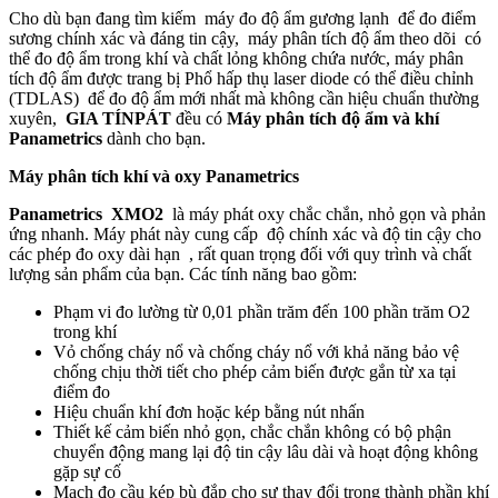
Cho dù bạn đang tìm kiếm máy đo độ ẩm gương lạnh để đo điểm
sương chính xác và đáng tin cậy, máy phân tích độ ẩm theo dõi có
thể đo độ ẩm trong khí và chất lỏng không chứa nước, máy phân
tích độ ẩm được trang bị Phổ hấp thụ laser diode có thể điều chỉnh
(TDLAS) để đo độ ẩm mới nhất mà không cần hiệu chuẩn thường
xuyên,
GIA TÍNPÁT
đều có
Máy phân tích độ ẩm và khí
Panametrics
dành cho bạn.
Máy phân tích khí và oxy Panametrics
Panametrics XMO2
là máy phát oxy chắc chắn, nhỏ gọn và phản
ứng nhanh. Máy phát này cung cấp độ chính xác và độ tin cậy cho
các phép đo oxy dài hạn , rất quan trọng đối với quy trình và chất
lượng sản phẩm của bạn. Các tính năng bao gồm:
Phạm vi đo lường từ 0,01 phần trăm đến 100 phần trăm O2
trong khí
Vỏ chống cháy nổ và chống cháy nổ với khả năng bảo vệ
chống chịu thời tiết cho phép cảm biến được gắn từ xa tại
điểm đo
Hiệu chuẩn khí đơn hoặc kép bằng nút nhấn
Thiết kế cảm biến nhỏ gọn, chắc chắn không có bộ phận
chuyển động mang lại độ tin cậy lâu dài và hoạt động không
gặp sự cố
Mạch đo cầu kép bù đắp cho sự thay đổi trong thành phần khí