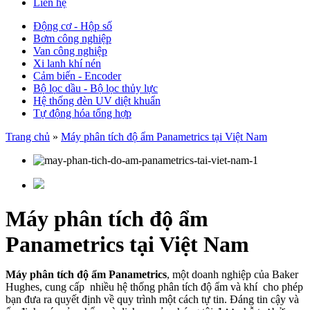
Liên hệ
Động cơ - Hộp số
Bơm công nghiệp
Van công nghiệp
Xi lanh khí nén
Cảm biến - Encoder
Bộ lọc dầu - Bộ lọc thủy lực
Hệ thống đèn UV diệt khuẩn
Tự động hóa tổng hợp
Trang chủ
»
Máy phân tích độ ẩm Panametrics tại Việt Nam
Máy phân tích độ ẩm
Panametrics tại Việt Nam
Máy phân tích độ ẩm Panametrics
, một doanh nghiệp của Baker
Hughes, cung cấp nhiều hệ thống phân tích độ ẩm và khí cho phép
bạn đưa ra quyết định về quy trình một cách tự tin. Đáng tin cậy và