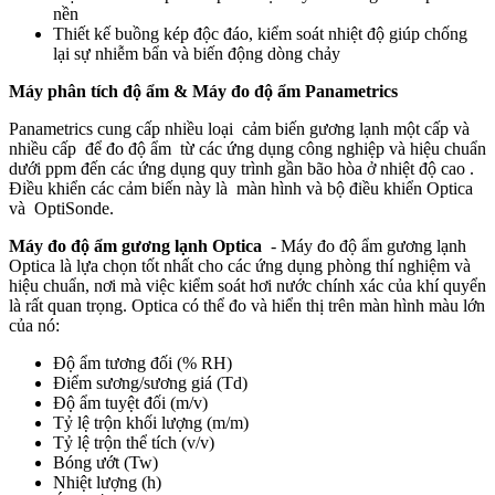
nền
Thiết kế buồng kép độc đáo, kiểm soát nhiệt độ giúp chống
lại sự nhiễm bẩn và biến động dòng chảy
Máy phân tích độ ẩm & Máy đo độ ẩm Panametrics
Panametrics cung cấp nhiều loại cảm biến gương lạnh một cấp và
nhiều cấp để đo độ ẩm từ các ứng dụng công nghiệp và hiệu chuẩn
dưới ppm đến các ứng dụng quy trình gần bão hòa ở nhiệt độ cao .
Điều khiển các cảm biến này là màn hình và bộ điều khiển Optica
và OptiSonde.
Máy đo độ ẩm gương lạnh Optica
- Máy đo độ ẩm gương lạnh
Optica là lựa chọn tốt nhất cho các ứng dụng phòng thí nghiệm và
hiệu chuẩn, nơi mà việc kiểm soát hơi nước chính xác của khí quyển
là rất quan trọng. Optica có thể đo và hiển thị trên màn hình màu lớn
của nó:
Độ ẩm tương đối (% RH)
Điểm sương/sương giá (Td)
Độ ẩm tuyệt đối (m/v)
Tỷ lệ trộn khối lượng (m/m)
Tỷ lệ trộn thể tích (v/v)
Bóng ướt (Tw)
Nhiệt lượng (h)