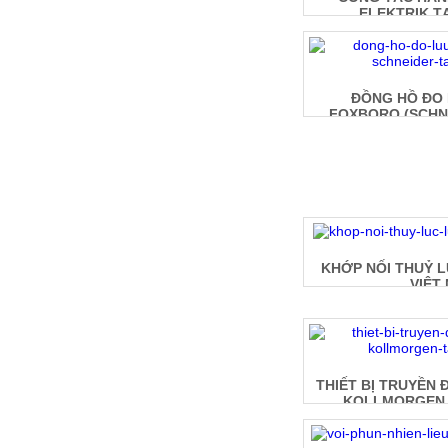
ELEKTRIK TẠ
ĐỒNG HỒ ĐO
FOXBORO (SCHNE
N
KHỚP NỐI THUỶ L
VIỆT
THIẾT BỊ TRUYỀN 
KOLLMORGEN T