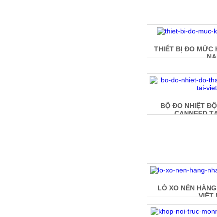
THIẾT BỊ ĐO MỨC 
N
BỘ ĐO NHIỆT Đ
CANNEED TẠ
LÒ XO NÉN HÀNG
VIỆT