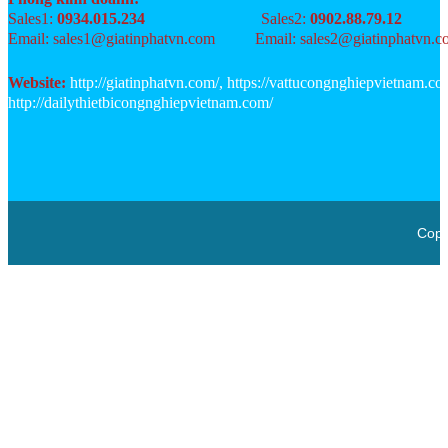
Sales1:
0934.015.234
Sales2:
0902.88.79.12
Email: sales1@giatinphatvn.com
Email: sales2@giatinphatvn.
Website:
http://giatinphatvn.com/, https://vattucongnghiepvietnam.co
http://dailythietbicongnghiepvietnam.com/
Copy