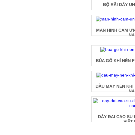
BỘ RÃI DÂY UH
MÀN HÌNH CẢM ỨN
N
BÚA GÕ KHÍ NÉN F
DẦU MÁY NÉN KHÍ 
N
DÂY ĐAI CAO SU
VIỆT