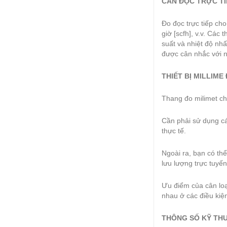
CÂN ĐỌC TRỰC TI
Đo đọc trực tiếp cho
giờ [scfh], v.v. Các
suất và nhiệt độ nhất
được cân nhắc với n
THIẾT BỊ MILLIM
Thang đo milimet ch
Cần phải sử dụng cá
thực tế.
Ngoài ra, bạn có th
lưu lượng trực tuyế
Ưu điểm của cân loạ
nhau ở các điều kiệ
THÔNG SỐ KỸ THUẬ