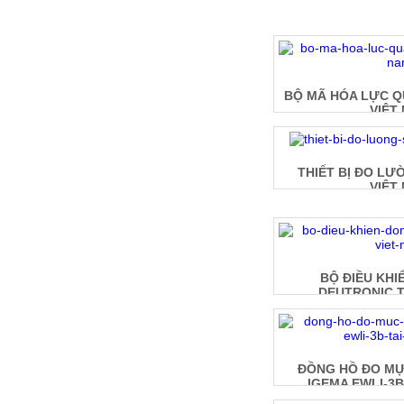
BỘ MÃ HÓA LỰC Q
VIỆT
THIẾT BỊ ĐO LƯ
VIỆT
BỘ ĐIỀU KHI
DEUTRONIC T
ĐỒNG HỒ ĐO MỰ
IGEMA EWLI-3B