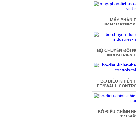
MÁY PHÂN T
PANAMETRICS 
BỘ CHUYỂN ĐỔI 
INDUSTRIES T
BỘ ĐIỀU KHIỂN
FENWALL CONTROL
BỘ ĐIỀU CHỈNH N
TẠI VI