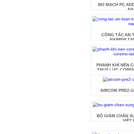
BO MẠCH PC ADDI
N
CÔNG TẮC AN 
NAIMER TẠI
PHANH KHÍ NÉN 
THUỶ LỰC COREM
AIRCOM PRE2-U0
BỘ GIẢM CHẤN X
VIỆT