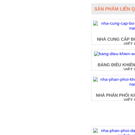
SẢN PHẨM LIÊN 
NHÀ CUNG CẤP BỘ
VIỆT
BẢNG ĐIỀU KHIỂ
VIỆT
NHÀ PHÂN PHỐI K
VIỆT