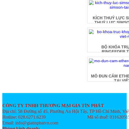
KÍCH THUỶ LỰC S
THUỶ LỰC SIMSO
BỘ KHÓA TRỤ
RINGFEDER T
MÔ ĐUN CẮM ETH
TẠI VI
CÔNG TY TNHH THƯƠNG MẠI GIA TÍN PHÁT
Địa chỉ: 58 Đường số 45, Phường An Hội Tây, TP Hồ Chí Minh, Vi
Hotline: 028.6271.6239 Mã số thuế: 03162051
Email: info@giatinphatvn.com
Phòng kinh doanh: