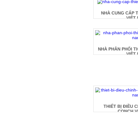
NHÀ CUNG CẤP T
VIỆT
NHÀ PHÂN PHỐI T
VIỆT
THIẾT BỊ ĐIỀU 
CONCH V