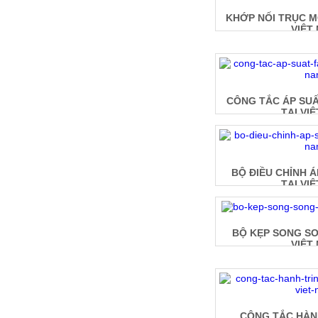
KHỚP NỐI TRỤC M
VIỆT
CÔNG TẮC ÁP SUẤ
TẠI VI
BỘ ĐIỀU CHỈNH 
TẠI VI
BỘ KẸP SONG SO
VIỆT
CÔNG TẮC HÀNH