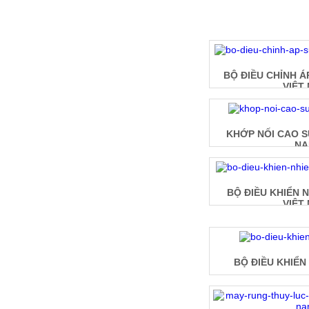
BỘ ĐIỀU CHỈNH Á
VIỆT
KHỚP NỐI CAO S
N
BỘ ĐIỀU KHIỂN 
VIỆT
BỘ ĐIỀU KHIỂN