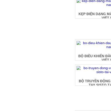
KẸP ĐIỆN DẠNG M
VIỆT
BỘ ĐIỀU KHIỂN ĐẦ
VIỆT
BỘ TRUYỀN ĐỘNG
TAY SISTO T