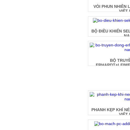
VÒI PHUN NHIÊN L
VIỆT
BỘ ĐIỀU KHIỂN SE
N
BỘ TRUY
ERHARDT+LEIMER
PHANH KẸP KHÍ NÉ
VIỆT