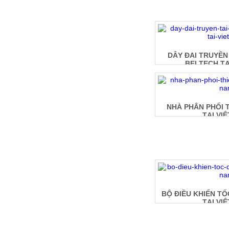
DÂY ĐAI TRUYỀN
BELTECH TẠ
NHÀ PHÂN PHỐI T
TẠI VI
BỘ ĐIỀU KHIỂN T
TẠI VI