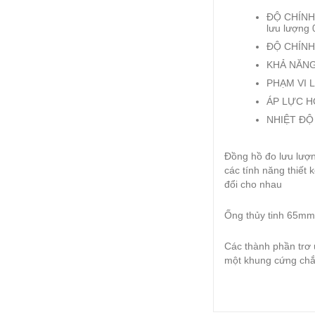
ĐỘ CHÍNH 
lưu lượng 
ĐỘ CHÍNH
KHẢ NĂNG 
PHẠM VI L
ÁP LỰC HO
NHIỆT ĐỘ
Đồng hồ đo lưu lượ
các tính năng thiết
đổi cho nhau
Ống thủy tinh 65mm
Các thành phần trơ 
một khung cứng chắc