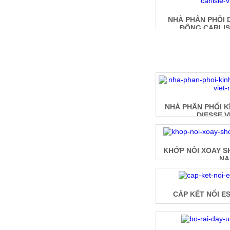
NHÀ PHÂN PHỐI 
ĐỘNG CARLIS
NHÀ PHÂN PHỐI K
DIESSE V
KHỚP NỐI XOAY S
N
CÁP KẾT NỐI E