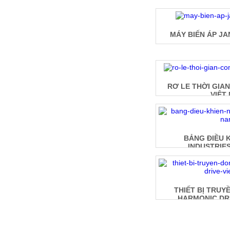
MÁY BIẾN ÁP JA
RƠ LE THỜI GIA
VIỆT
BẢNG ĐIỀU 
INDUSTRIES
THIẾT BỊ TRUY
HARMONIC DRI