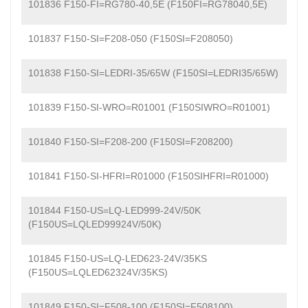
101836 F150-FI=RG780-40,5E (F150FI=RG78040,5E)
101837 F150-SI=F208-050 (F150SI=F208050)
101838 F150-SI=LEDRI-35/65W (F150SI=LEDRI35/65W)
101839 F150-SI-WRO=R01001 (F150SIWRO=R01001)
101840 F150-SI=F208-200 (F150SI=F208200)
101841 F150-SI-HFRI=R01000 (F150SIHFRI=R01000)
101844 F150-US=LQ-LED999-24V/50K
(F150US=LQLED99924V/50K)
101845 F150-US=LQ-LED623-24V/35KS
(F150US=LQLED62324V/35KS)
101849 F150-SI=F508-100 (F150SI=F508100)