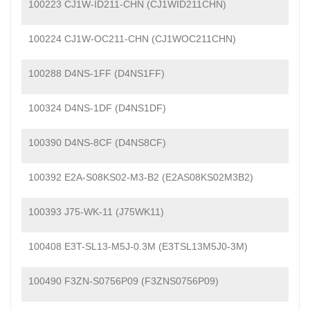
100223 CJ1W-ID211-CHN (CJ1WID211CHN)
100224 CJ1W-OC211-CHN (CJ1WOC211CHN)
100288 D4NS-1FF (D4NS1FF)
100324 D4NS-1DF (D4NS1DF)
100390 D4NS-8CF (D4NS8CF)
100392 E2A-S08KS02-M3-B2 (E2AS08KS02M3B2)
100393 J75-WK-11 (J75WK11)
100408 E3T-SL13-M5J-0.3M (E3TSL13M5J0-3M)
100490 F3ZN-S0756P09 (F3ZNS0756P09)