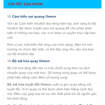
CHI TIẾT SẢN PHẨM
Về
Cảm biến sợi quang Omron
Với các Cảm biến khuếch đại riêng biệt này, ánh sáng từ Bộ
khuếch đại được truyền qua sợi quang để cho phép phát
hiện ở những nơi hẹp, các vị trí khác có quyền truy cập hạn
chế.
Đơn vị sợi, một biến thể rộng của hình dạng, điện trở môi
trường và chùm đặc biệt, có thể đáp ứng nhu cầu của bạn
với Bộ khuếch đại.
Về
Bộ mã hóa quay Omron
Bộ mã hóa tăng dần tạo ra một chuỗi xung theo sự dịch
chuyển quay của một trục. Số lượng vòng quay có thể được
phát hiện bằng cách đếm số lượng xung.
Bộ mã hóa tuyệt đối Omron
xuất ra góc quay bằng mã
tuyệt đối. Vị trí quay có thể được phát hiện bằng cách đọc
mã. Điều này giúp loại bỏ sự cần thiết phải trở về nguồn gốc
khi khởi động.