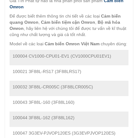
Gia Tín Phát tự hào là nhà phân phối sản phẩm
Cảm biến
Omron
Để được biết thêm thông tin chi tiết về các loại
Cảm biến
quang Omron
,
Cảm biến tiệm cận Omron
,
Bộ mã hóa
Omron
, hãy liên hệ với chúng tôi để được tư vấn về kĩ thuật
cũng như chất lượng và giá cả tốt nhất.
Model về các loại
Cảm biến Omron Việt Nam
chuyên dùng:
100004 CV1000-CPU01-EV1 (CV1000CPU01EV1)
100021 3F88L-RS17 (3F88LRS17)
100032 3F88L-CR005C (3F88LCR005C)
100043 3F88L-160 (3F88L160)
100044 3F88L-162 (3F88L162)
100047 3G3EV-PJVOP120ES (3G3EVPJVOP120ES)