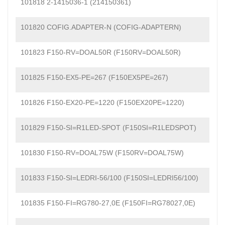
101818 2-1415036-1 (214150361)
101820 COFIG.ADAPTER-N (COFIG-ADAPTERN)
101823 F150-RV=DOAL50R (F150RV=DOAL50R)
101825 F150-EX5-PE=267 (F150EX5PE=267)
101826 F150-EX20-PE=1220 (F150EX20PE=1220)
101829 F150-SI=R1LED-SPOT (F150SI=R1LEDSPOT)
101830 F150-RV=DOAL75W (F150RV=DOAL75W)
101833 F150-SI=LEDRI-56/100 (F150SI=LEDRI56/100)
101835 F150-FI=RG780-27,0E (F150FI=RG78027,0E)