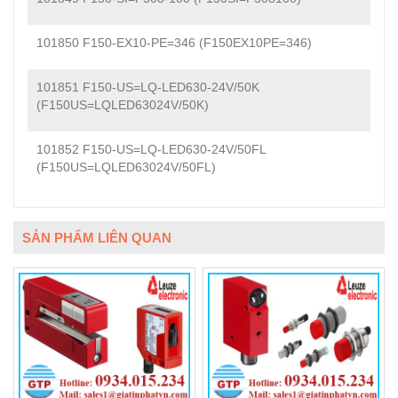
101850 F150-EX10-PE=346 (F150EX10PE=346)
101851 F150-US=LQ-LED630-24V/50K
(F150US=LQLED63024V/50K)
101852 F150-US=LQ-LED630-24V/50FL
(F150US=LQLED63024V/50FL)
SẢN PHẨM LIÊN QUAN