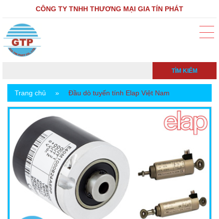
CÔNG TY TNHH THƯƠNG MẠI GIA TÍN PHÁT
TÌM KIẾM
Trang chủ
»
Đầu dò tuyến tính Elap Việt Nam