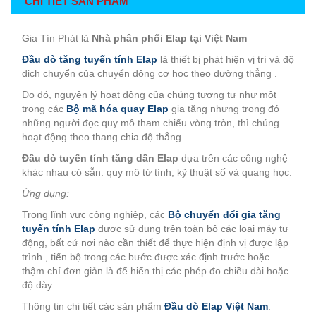
CHI TIẾT SẢN PHẨM
Gia Tín Phát là
Nhà phân phối Elap tại Việt Nam
Đầu dò tăng tuyến tính Elap
là thiết bị phát hiện vị trí và độ
dịch chuyển của chuyển động cơ học theo đường thẳng .
Do đó, nguyên lý hoạt động của chúng tương tự như một
trong các
Bộ mã hóa quay Elap
gia tăng nhưng trong đó
những người đọc quy mô tham chiếu vòng tròn, thì chúng
hoạt động theo thang chia độ thẳng.
Đầu dò tuyến tính tăng dần Elap
dựa trên các công nghệ
khác nhau có sẵn: quy mô từ tính, kỹ thuật số và quang học.
Ứng dụng:
Trong lĩnh vực công nghiệp, các
Bộ chuyển đổi gia tăng
tuyến tính Elap
được sử dụng trên toàn bộ các loại máy tự
động, bất cứ nơi nào cần thiết để thực hiện định vị được lập
trình , tiến bộ trong các bước được xác định trước hoặc
thậm chí đơn giản là để hiển thị các phép đo chiều dài hoặc
độ dày.
Thông tin chi tiết các sản phẩm
Đầu dò Elap Việt Nam
: