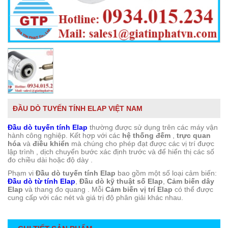
ĐẦU DÒ TUYẾN TÍNH ELAP VIỆT NAM
Đầu dò tuyến tính Elap
thường được sử dụng trên các máy vận
hành công nghiệp. Kết hợp với các
hệ thống đếm
,
trực quan
hóa
và
điều khiển
mà chúng cho phép đạt được các vị trí được
lập trình , dịch chuyển bước xác định trước và để hiển thị các số
đo chiều dài hoặc độ dày .
Phạm vi
Đầu dò tuyến tính Elap
bao gồm một số loại cảm biến:
Đầu dò từ tính Elap
,
Đầu dò kỹ thuật số Elap
,
Cảm biến dây
Elap
và thang đo quang . Mỗi
Cảm biến vị trí Elap
có thể được
cung cấp với các nét và giá trị độ phân giải khác nhau.