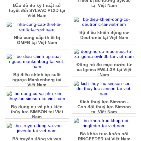
Thiết bị đo lường Sylvac
Đầu dò đo kỹ thuật số
tại Việt Nam
tuyệt đối SYLVAC P12D tại
Việt Nam
Bộ điều khiển động cơ
Nhà cung cấp thiết bị
Deutronic tại Việt Nam
OMFB tại Việt Nam
Đồng hồ đo mực nước từ
xa Igema EWLI-3B tại Việt
Bộ điều chỉnh áp suất
Nam
ngược Mankenberg tại
Việt Nam
Kích thuỷ lực Simson -
Bộ dụng cụ và phụ kiện
Con đội thuỷ lực Simson
thủy lực SIMSON tại Việt
tại Việt Nam
Nam
Bộ khóa trục khớp nối
Bộ truyền động và van
RINGFEDER tại Việt Nam