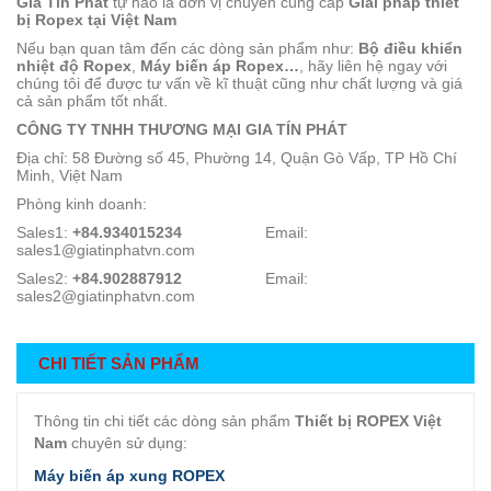
Gia Tín Phát
tự hào là đơn vị chuyên cung cấp
Giải pháp thiết
bị Ropex tại Việt Nam
Nếu bạn quan tâm đến các dòng sản phẩm như:
Bộ điều khiển
nhiệt độ Ropex
,
Máy biến áp Ropex…
, hãy liên hệ ngay với
chúng tôi để được tư vấn về kĩ thuật cũng như chất lượng và giá
cả sản phẩm tốt nhất.
CÔNG TY TNHH THƯƠNG MẠI GIA TÍN PHÁT
Địa chỉ: 58 Đường số 45, Phường 14, Quận Gò Vấp, TP Hồ Chí
Minh, Việt Nam
Phòng kinh doanh:
Sales1:
+84.934015234
Email:
sales1@giatinphatvn.com
Sales2:
+84.902887912
Email:
sales2@giatinphatvn.com
CHI TIẾT SẢN PHẨM
Thông tin chi tiết các dòng sản phẩm
Thiết bị ROPEX Việt
Nam
chuyên sử dụng:
Máy biến áp xung ROPEX