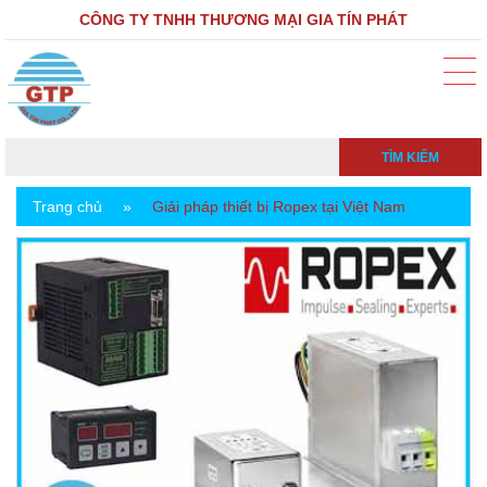
CÔNG TY TNHH THƯƠNG MẠI GIA TÍN PHÁT
TÌM KIẾM
Trang chủ
»
Giải pháp thiết bị Ropex tại Việt Nam