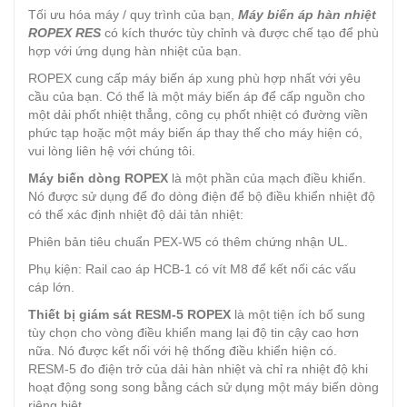
Tối ưu hóa máy / quy trình của bạn,
Máy biến áp hàn nhiệt
ROPEX RES
có kích thước tùy chỉnh và được chế tạo để phù
hợp với ứng dụng hàn nhiệt của bạn.
ROPEX cung cấp máy biến áp xung phù hợp nhất với yêu
cầu của bạn. Có thể là một máy biến áp để cấp nguồn cho
một dải phốt nhiệt thẳng, công cụ phốt nhiệt có đường viền
phức tạp hoặc một máy biến áp thay thế cho máy hiện có,
vui lòng liên hệ với chúng tôi.
Máy biến dòng ROPEX
là một phần của mạch điều khiển.
Nó được sử dụng để đo dòng điện để bộ điều khiển nhiệt độ
có thể xác định nhiệt độ dải tản nhiệt:
Phiên bản tiêu chuẩn PEX-W5 có thêm chứng nhận UL.
Phụ kiện: Rail cao áp HCB-1 có vít M8 để kết nối các vấu
cáp lớn.
Thiết bị giám sát RESM-5 ROPEX
là một tiện ích bổ sung
tùy chọn cho vòng điều khiển mang lại độ tin cậy cao hơn
nữa. Nó được kết nối với hệ thống điều khiển hiện có.
RESM-5 đo điện trở của dải hàn nhiệt và chỉ ra nhiệt độ khi
hoạt động song song bằng cách sử dụng một máy biến dòng
riêng biệt.