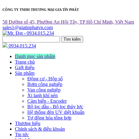
CÔNG TY TNHH THƯƠNG MẠI GIA TÍN PHÁT
58 Đường số 45, Phường An Hội Tây, TP Hồ Chí Minh, Việt Nam
sales1@giatinphatvn.com
Tìm kiếm
0934.015.234
Danh mục sản phẩm
Trang chủ
Giới thiệu
Sản phẩm
Động cơ - Hộp số
Bơm công nghiệp
Van công nghiệp
Xi lanh khí nén
Cảm biến - Encoder
Bộ lọc dầu - Bộ lọc thủy lực
Hệ thống đèn UV diệt khuẩn
Tự động hóa tổng hợp
Thương hiệu
Chính sách & điều khoản
Tin tức