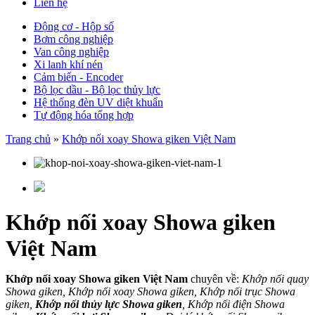
Liên hệ
Động cơ - Hộp số
Bơm công nghiệp
Van công nghiệp
Xi lanh khí nén
Cảm biến - Encoder
Bộ lọc dầu - Bộ lọc thủy lực
Hệ thống đèn UV diệt khuẩn
Tự động hóa tổng hợp
Trang chủ
»
Khớp nối xoay Showa giken Việt Nam
Khớp nối xoay Showa giken
Việt Nam
Khớp nối xoay Showa giken Việt Nam
chuyên về:
Khớp nối quay
Showa giken, Khớp nối xoay Showa giken, Khớp nối trục Showa
giken,
Khớp nối thủy lực Showa giken
, Khớp nối điện Showa