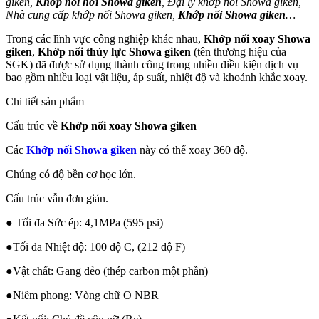
giken,
Khớp nối hơi Showa giken
, Đại lý khớp nối Showa giken,
Nhà cung cấp khớp nối Showa giken,
Khớp nối Showa giken
…
Trong các lĩnh vực công nghiệp khác nhau,
Khớp nối xoay
Showa
giken
,
Khớp nối thủy lực Showa giken
(tên thương hiệu của
SGK) đã được sử dụng thành công trong nhiều điều kiện dịch vụ
bao gồm nhiều loại vật liệu, áp suất, nhiệt độ và khoảnh khắc xoay.
Chi tiết sản phẩm
Cấu trúc về
Khớp nối xoay Showa giken
Các
Khớp nối Showa giken
này có thể xoay 360 độ.
Chúng có độ bền cơ học lớn.
Cấu trúc vẫn đơn giản.
● Tối đa Sức ép: 4,1MPa (595 psi)
●Tối đa Nhiệt độ: 100 độ C, (212 độ F)
●Vật chất: Gang dẻo (thép carbon một phần)
●Niêm phong: Vòng chữ O NBR