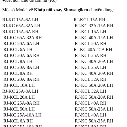
●Kết nối: Chủ đề côn nữ (Rc)
Một số Model về
Khớp nối xoay Showa giken
chuyên dùng:
RJ-KC 15A-6A LH
RJ-KCL 15A RH
RJ-KC 65A-32A LH
RJ-KC 32A-15A RH
RJ-KC 15A-6A RH
RJ-KCL 15A LH
RJ-KC 65A-32A RH
RJ-KC 40A-15A LH
RJ-KC 20A-6A LH
RJ-KCL 20A RH
RJ-KCL 6A LH
RJ-KC 40A-15A RH
RJ-KC 20A-6A RH
RJ-KCL 25A RH
RJ-KCL 8A LH
RJ-KC 40A-20A LH
RJ-KC 20A-8A LH
RJ-KCL 25A LH
RJ-KCL 8A RH
RJ-KC 40A-20A RH
RJ-KC 20A-8A RH
RJ-KCL 32A RH
RJ-KCL 10A LH
RJ-KC 50A-20A LH
RJ-KC 25A-8A LH
RJ-KCL 32A LH
RJ-KCL 20A LH
RJ-KC 50A-20A RH
RJ-KC 25A-8A RH
RJ-KCL 40A RH
RJ-KCL 50A LH
RJ-KC 50A-25A LH
RJ-KC 25A-10A LH
RJ-KCL 40A LH
RJ-KCL 6A RH
RJ-KC 50A-25A RH
RJ-KC 25A-10A RH
RJ-KCL 50A RH