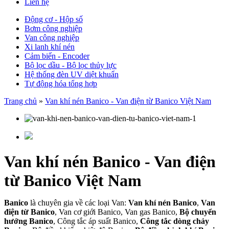
Liên hệ
Động cơ - Hộp số
Bơm công nghiệp
Van công nghiệp
Xi lanh khí nén
Cảm biến - Encoder
Bộ lọc dầu - Bộ lọc thủy lực
Hệ thống đèn UV diệt khuẩn
Tự động hóa tổng hợp
Trang chủ
»
Van khí nén Banico - Van điện từ Banico Việt Nam
Van khí nén Banico - Van điện
từ Banico Việt Nam
Banico
là chuyên gia về các loại Van:
Van khí nén Banico
,
Van
điện từ Banico
, Van cơ giới Banico, Van gas Banico,
Bộ chuyển
hướng Banico
, Công tắc áp suất Banico,
Công tắc dòng chảy