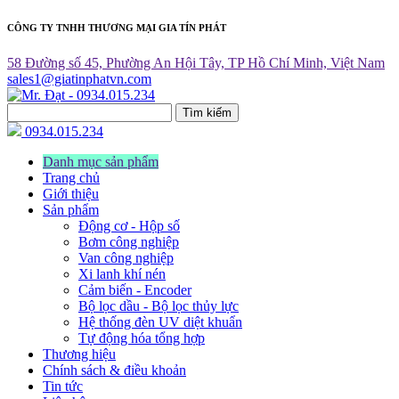
CÔNG TY TNHH THƯƠNG MẠI GIA TÍN PHÁT
58 Đường số 45, Phường An Hội Tây, TP Hồ Chí Minh, Việt Nam
sales1@giatinphatvn.com
Tìm kiếm
0934.015.234
Danh mục sản phẩm
Trang chủ
Giới thiệu
Sản phẩm
Động cơ - Hộp số
Bơm công nghiệp
Van công nghiệp
Xi lanh khí nén
Cảm biến - Encoder
Bộ lọc dầu - Bộ lọc thủy lực
Hệ thống đèn UV diệt khuẩn
Tự động hóa tổng hợp
Thương hiệu
Chính sách & điều khoản
Tin tức