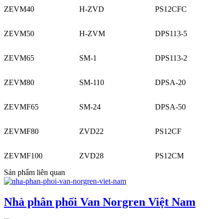
ZEVM40
H-ZVD
PS12CFC
ZEVM50
H-ZVM
DPS113-5
ZEVM65
SM-1
DPS113-2
ZEVM80
SM-110
DPSA-20
ZEVMF65
SM-24
DPSA-50
ZEVMF80
ZVD22
PS12CF
ZEVMF100
ZVD28
PS12CM
Sản phẩm liên quan
Nhà phân phối Van Norgren Việt Nam