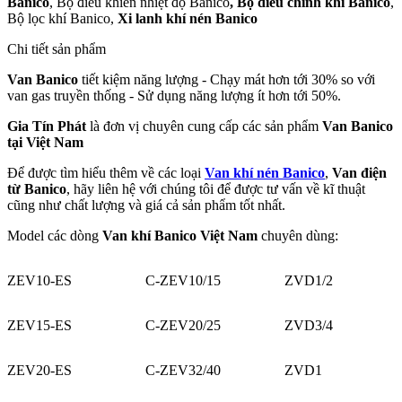
Banico
, Bộ điều khiển nhiệt độ Banico
, Bộ điều chỉnh khí Banico
,
Bộ lọc khí Banico,
Xi lanh khí nén Banico
Chi tiết sản phẩm
Van Banico
tiết kiệm năng lượng - Chạy mát hơn tới 30% so với
van gas truyền thống - Sử dụng năng lượng ít hơn tới 50%.
Gia Tín Phát
là đơn vị chuyên cung cấp các sản phẩm
Van Banico
tại Việt Nam
Để được tìm hiểu thêm về các loại
Van khí nén Banico
,
Van điện
từ Banico
, hãy liên hệ với chúng tôi để được tư vấn về kĩ thuật
cũng như chất lượng và giá cả sản phẩm tốt nhất.
Model các dòng
Van khí Banico Việt Nam
chuyên dùng:
ZEV10-ES
C-ZEV10/15
ZVD1/2
ZEV15-ES
C-ZEV20/25
ZVD3/4
ZEV20-ES
C-ZEV32/40
ZVD1