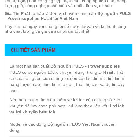
khí, tự động hóa công nghiệp, hậu cần, công nghiệp ô tô, năng
lượng gió, công nghiệp chế biến và nhiều lĩnh vực khác.
Gia Tín Phát
tự hào là đơn vị chuyên cung cấp
Bộ nguồn PULS
- Power supplies PULS tại Việt Nam
Hãy liên hệ ngay với chúng tôi để được tư vấn về kĩ thuật cũng
như chất lượng và giá cả sản phẩm tốt nhất.
CHI TIẾT SẢN PHẨM
Là một nhà sản xuất
Bộ nguồn PULS - Power supplies
PULS
có bộ nguồn 100% chuyên dụng trong DIN rail . Tất
cả các bộ nguồn của chúng tôi đều có đặc điểm là tiết kiệm
năng lượng cao, thiết kế nhỏ gọn, tuổi thọ cao và độ tin cậy
cao.
Nếu bạn muốn tìm hiểu thêm về lợi ích của chúng và 7 lời
khuyên để lựa chọn phù hợp, vui lòng theo liên kết:
Lợi ích
và lời khuyên hữu ích
Model về các dòng
Bộ nguồn PLUS Việt Nam
chuyên
dùng: