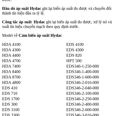
Đầu dò áp suất Hydac
ghi lại biến áp suất đo được và chuyển đổi
thành tín hiệu đầu ra tỷ lệ.
Công tắc áp suất Hydac
ghi lại biến áp suất đo được, xử lý nó và
xuất tín hiệu chuyển mạch theo quy định trước.
Model về
Cảm biến áp suất Hydac
HDA 4100
EDS 4100
HDA 4300
EDS 4300
HDA 4400
EDS 820
HDA 4700
HPT 500
HDA 7400
EDS346-1-250-000
HDA 8400
EDS346-1-400-000
HDA 8700
EDS346-1-600-000
HDA 4800
EDS346-2-016-000
EDS 410
EDS346-2-040-000
EDS 710
EDS346-2-100-000
EDS 1700
EDS346-2-250-000
EDS 300
EDS346-2-400-000
EDS 3100
EDS346-2-600-000
EDS 3300
EDS346-3-016-000