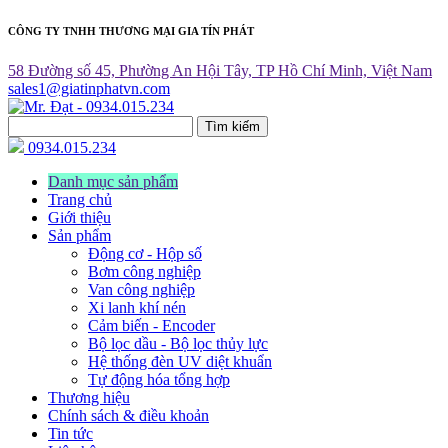
CÔNG TY TNHH THƯƠNG MẠI GIA TÍN PHÁT
58 Đường số 45, Phường An Hội Tây, TP Hồ Chí Minh, Việt Nam
sales1@giatinphatvn.com
Tìm kiếm
0934.015.234
Danh mục sản phẩm
Trang chủ
Giới thiệu
Sản phẩm
Động cơ - Hộp số
Bơm công nghiệp
Van công nghiệp
Xi lanh khí nén
Cảm biến - Encoder
Bộ lọc dầu - Bộ lọc thủy lực
Hệ thống đèn UV diệt khuẩn
Tự động hóa tổng hợp
Thương hiệu
Chính sách & điều khoản
Tin tức