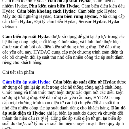
Cảm biến tốc độ Hydac,
Đầu dò áp suất Hydac
, Cảm biến ô
nhiễm Hydac,
Phụ kiện cảm biến Hydac
, Cảm biến điều kiện dầu
Hydac,
Cảm biến khoảng cách Hydac
, Cảm biến góc Hydac,
Máy đo độ nghiêng Hydac,
Cảm biến rung Hydac
, Nhà cung cấp
cảm biến Hydac, Đại lý cảm biến Hydac,
Sensor Hydac
, Hydac
vietnam...
Cảm biến áp suất Hydac
được sử dụng để ghi lại áp lực trong các
hệ thống công nghệ chất lỏng. Chức năng và hình thức thực hiện
được xác định bởi các điều kiện sử dụng tương ứng. Để đáp ứng
các yêu cầu này, HYDAC cung cấp một chương trình toàn diện từ
các bộ chuyển đổi áp suất thu nhỏ đến nhiều công tắc áp suất dành
riêng cho khách hàng.
Chi tiết sản phẩm
Cảm biến áp suất Hydac
,
Cảm biến áp suất điện tử Hydac
được
sử dụng để ghi lại áp suất trong các hệ thống công nghệ chất lỏng.
Chức năng và hình thức thực hiện được xác định bởi các điều kiện
sử dụng tương ứng. Để đáp ứng các yêu cầu này, HYDAC cung
cấp một chương trình toàn diện từ các bộ chuyển đổi áp suất thu
nhỏ đến nhiều công tắc áp suất dành riêng cho khách hàng.
Đầu dò
áp suất điện tử Hydac
ghi lại biến áp suất đo được và chuyển đổi
thành tín hiệu đầu ra tỷ lệ. Công tắc áp suất điện tử ghi lại biến áp
suất đo được, xử lý nó và xuất tín hiệu chuyển mạch theo quy định
trước.