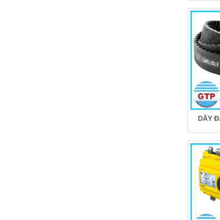
DÂY Đ