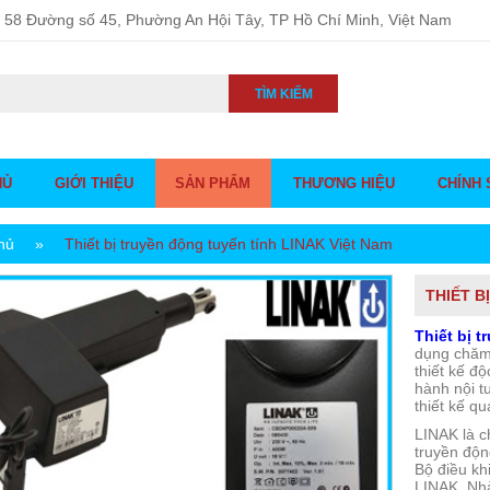
58 Đường số 45, Phường An Hội Tây, TP Hồ Chí Minh, Việt Nam
TÌM KIẾM
HỦ
GIỚI THIỆU
SẢN PHẨM
THƯƠNG HIỆU
CHÍNH 
hủ
»
Thiết bị truyền động tuyến tính LINAK Việt Nam
THIẾT B
Thiết bị 
dụng chăm
thiết kế đ
hành nội t
thiết kế qu
LINAK là c
truyền độ
Bộ điều kh
LINAK, Nh