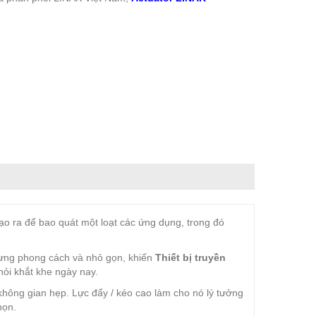
o ra để bao quát một loạt các ứng dụng, trong đó
hưng phong cách và nhỏ gọn, khiến
Thiết bị truyền
hỏi khắt khe ngày nay.
không gian hẹp. Lực đẩy / kéo cao làm cho nó lý tưởng
họn.