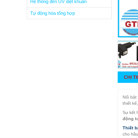
Hệ thống đèn UV diệt khuẩn
Tự động hóa tổng hợp
CHI T
Nổi bật
thiết k
Sự kết 
động t
Thiết b
cho hầu