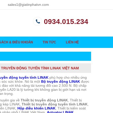
sales1@giatinphatvn.com
0934.015.234
SÁCH & ĐIỀU KHOẢN
TIN TỨC
LIÊN HỆ
Ị TRUYỀN ĐỘNG TUYẾN TÍNH LINAK VIỆT NAM
truyền động tuyến tính LINAK
phù hợp cho nhiều ứng
 sóc sức khỏe. Nó là một
Bộ truyền động LINAK
được
ộc đáo với khả năng tải tương đối cao 2.500 N. Bộ chấp
uyến LA20 là lý tưởng khi không gian bị giới hạn và nơi
an trọng.
huyên gia về
Thiết bị truyền động LINAK
, Thiết bị
ng kép LINAK,
Thiết bị truyền động tuyến tính LINAK
,
iển LINAK,
Hộp điều khiển LINAK
, Thiết bị kiểm soát
à phân phối LINAK Việt Nam,
Actuator LINAK