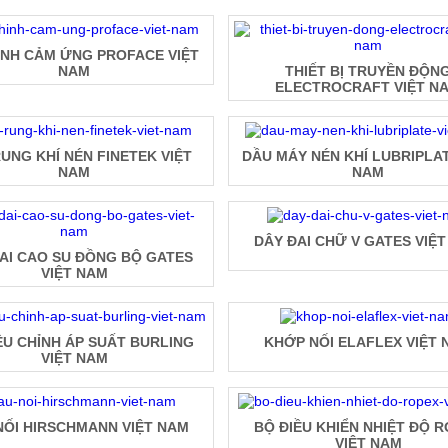
ÌNH CẢM ỨNG PROFACE VIỆT
NAM
THIẾT BỊ TRUYỀN ĐỘN
ELECTROCRAFT VIỆT N
UNG KHÍ NÉN FINETEK VIỆT
DẦU MÁY NÉN KHÍ LUBRIPLAT
NAM
NAM
DÂY ĐAI CHỮ V GATES VIỆ
AI CAO SU ĐỒNG BỘ GATES
VIỆT NAM
ỀU CHỈNH ÁP SUẤT BURLING
KHỚP NỐI ELAFLEX VIỆT 
VIỆT NAM
NỐI HIRSCHMANN VIỆT NAM
BỘ ĐIỀU KHIỂN NHIỆT ĐỘ 
VIỆT NAM