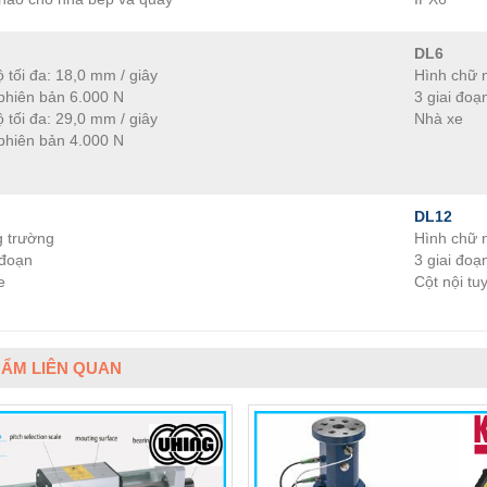
DL6
 tối đa: 18,0 mm / giây
Hình chữ 
 phiên bản 6.000 N
3 giai đoạ
 tối đa: 29,0 mm / giây
Nhà xe
 phiên bản 4.000 N
DL12
 trường
Hình chữ 
 đoạn
3 giai đoạ
e
Cột nội tu
ẨM LIÊN QUAN