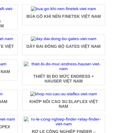
BÚA GÕ KHÍ NÉN FINETEK VIỆT NAM
G
AM
E VIỆT
DÂY ĐAI ĐỒNG BỘ GATES VIỆT NAM
T NAM
THIẾT BỊ ĐO MỨC ENDRESS +
HAUSER VIỆT NAM
NAM
KHỚP NỐI CAO SU ELAFLEX VIỆT
NAM
ROPEX
RƠ LE CÔNG NGHIỆP FINDER –