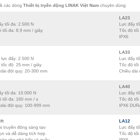
về các dòng
Thiết bị tryền động LINAK Việt Nam
chuyên dùng:
LA23
y tối đa: 2.500 N
Lực đẩy tố
 tối đa: 8,9 mm / giây
Tốc độ tối
IPX6
LA33
 lực đẩy: 2.500 N
Lực đẩy tố
 tốc độ: 25 mm / giây
Tốc độ tối
 dài đột quỵ: 20-300 mm
Chiều dài
LA40
y tối đa: 10.000 N
Lực đẩy tố
 tối đa: 160 mm / s
Tốc độ tối
 dài đột quỵ: 100-999 mm
IPX6 DURA
ft
LA12
bị truyền động sáng tạo
Lực đẩy tố
ọn và dễ dàng tích hợp
Tốc độ tối
hảo cho nhà bếp và quầy
IPX6