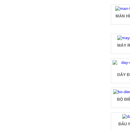
MÀN H
MÁY R
DÂY Đ
BỘ ĐI
ĐẦU 