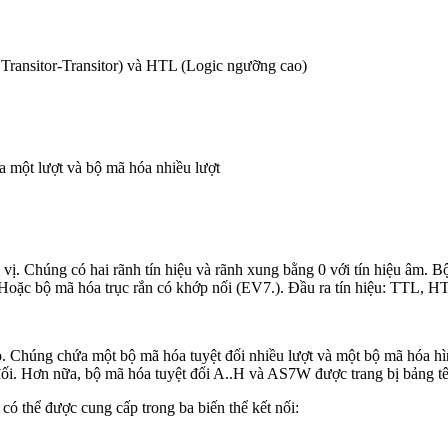
 Transitor-Transitor) và HTL (Logic ngưỡng cao)
a một lượt và bộ mã hóa nhiều lượt
vị. Chúng có hai rãnh tín hiệu và rãnh xung bằng 0 với tín hiệu âm. B
Hoặc bộ mã hóa trục rắn có khớp nối (EV7.). Đầu ra tín hiệu: TTL, HTL
. Chúng chứa một bộ mã hóa tuyệt đối nhiều lượt và một bộ mã hóa hìn
t đối. Hơn nữa, bộ mã hóa tuyệt đối A..H và AS7W được trang bị bảng tê
có thể được cung cấp trong ba biến thể kết nối: