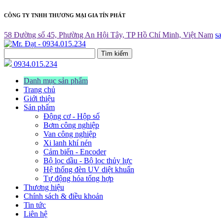
CÔNG TY TNHH THƯƠNG MẠI GIA TÍN PHÁT
58 Đường số 45, Phường An Hội Tây, TP Hồ Chí Minh, Việt Nam
s
Tìm kiếm
0934.015.234
Danh mục sản phẩm
Trang chủ
Giới thiệu
Sản phẩm
Động cơ - Hộp số
Bơm công nghiệp
Van công nghiệp
Xi lanh khí nén
Cảm biến - Encoder
Bộ lọc dầu - Bộ lọc thủy lực
Hệ thống đèn UV diệt khuẩn
Tự động hóa tổng hợp
Thương hiệu
Chính sách & điều khoản
Tin tức
Liên hệ