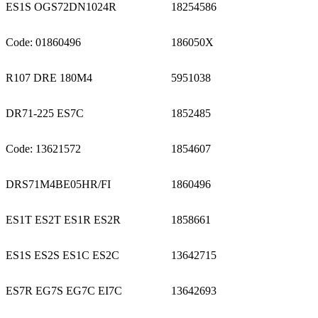
ES1S OGS72DN1024R
18254586
Code: 01860496
186050X
R107 DRE 180M4
5951038
DR71-225 ES7C
1852485
Code: 13621572
1854607
DRS71M4BE05HR/FI
1860496
ES1T ES2T ES1R ES2R
1858661
ES1S ES2S ES1C ES2C
13642715
ES7R EG7S EG7C EI7C
13642693