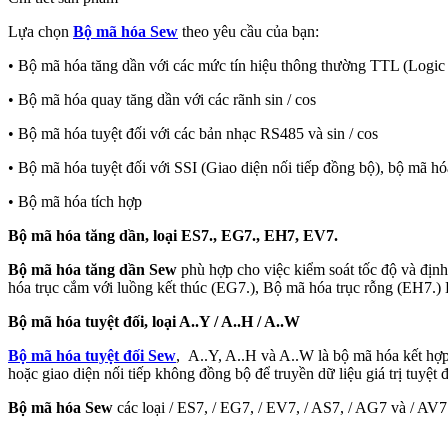
Lựa chọn
Bộ mã hóa Sew
theo yêu cầu của bạn:
• Bộ mã hóa tăng dần với các mức tín hiệu thông thường TTL (Logic
• Bộ mã hóa quay tăng dần với các rãnh sin / cos
• Bộ mã hóa tuyệt đối với các bản nhạc RS485 và sin / cos
• Bộ mã hóa tuyệt đối với SSI (Giao diện nối tiếp đồng bộ), bộ mã hó
• Bộ mã hóa tích hợp
Bộ mã hóa tăng dần, loại ES7., EG7., EH7, EV7.
Bộ mã hóa tăng dần Sew
phù hợp cho việc kiểm soát tốc độ và định 
hóa trục cắm với luồng kết thúc (EG7.), Bộ mã hóa trục rỗng (EH7.) 
Bộ mã hóa tuyệt đối, loại A..Y / A..H / A..W
Bộ mã hóa tuyệt đối Sew
, A..Y, A..H và A..W là bộ mã hóa kết hợp
hoặc giao diện nối tiếp không đồng bộ để truyền dữ liệu giá trị tuyệ
Bộ mã hóa Sew
các loại / ES7, / EG7, / EV7, / AS7, / AG7 và / AV7 