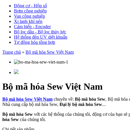
Động cơ - Hộp số
Bơm công nghiệp
Van công nghiệp
Xi lanh khí nén
Cảm biến - Encoder
Bộ lọc dầu - Bộ lọc thủy lực
Hệ thống đèn UV diệt khuẩn
Tự động hóa tổng hợp
Trang chủ
»
Bộ mã hóa Sew Việt Nam
Bộ mã hóa Sew Việt Nam
Bộ mã hóa Sew Việt Nam
chuyên về:
Bộ mã hóa Sew
, Bộ mã hóa
Nhà cung cấp bộ mã hóa Sew,
Đại lý bộ mã hóa Sew
...
Bộ mã hóa Sew
với các hệ thống của chúng tôi, động cơ của bạn sẽ p
hóa Sew
của chúng tôi.
Chi tiết sản phẩm