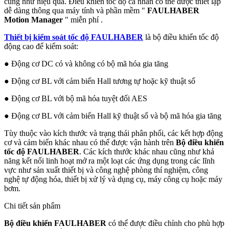
cũng như hiệu quả. Điều khiển tốc độ cá nhân có thể được thiết lập
dễ dàng thông qua máy tính và phần mềm "
FAULHABER
Motion Manager
" miễn phí .
Thiết bị kiểm soát tốc độ FAULHABER
là bộ điều khiển tốc độ
động cao để kiểm soát:
● Động cơ DC có và không có bộ mã hóa gia tăng
● Động cơ BL với cảm biến Hall tương tự hoặc kỹ thuật số
● Động cơ BL với bộ mã hóa tuyệt đối AES
● Động cơ BL với cảm biến Hall kỹ thuật số và bộ mã hóa gia tăng
Tùy thuộc vào kích thước và trạng thái phân phối, các kết hợp động
cơ và cảm biến khác nhau có thể được vận hành trên
Bộ điều khiển
tốc độ FAULHABER
. Các kích thước khác nhau cũng như khả
năng kết nối linh hoạt mở ra một loạt các ứng dụng trong các lĩnh
vực như sản xuất thiết bị và công nghệ phòng thí nghiệm, công
nghệ tự động hóa, thiết bị xử lý và dụng cụ, máy công cụ hoặc máy
bơm.
Chi tiết sản phẩm
Bộ điều khiển FAULHABER
có thể được điều chỉnh cho phù hợp