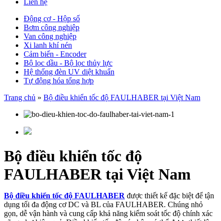
Liên hệ
Động cơ - Hộp số
Bơm công nghiệp
Van công nghiệp
Xi lanh khí nén
Cảm biến - Encoder
Bộ lọc dầu - Bộ lọc thủy lực
Hệ thống đèn UV diệt khuẩn
Tự động hóa tổng hợp
Trang chủ
»
Bộ điều khiển tốc độ FAULHABER tại Việt Nam
Bộ điều khiển tốc độ
FAULHABER tại Việt Nam
Bộ điều khiển tốc độ FAULHABER
được thiết kế đặc biệt để tận
dụng tối đa động cơ DC và BL của FAULHABER. Chúng nhỏ
gọn, dễ vận hành và cung cấp khả năng kiểm soát tốc độ chính xác