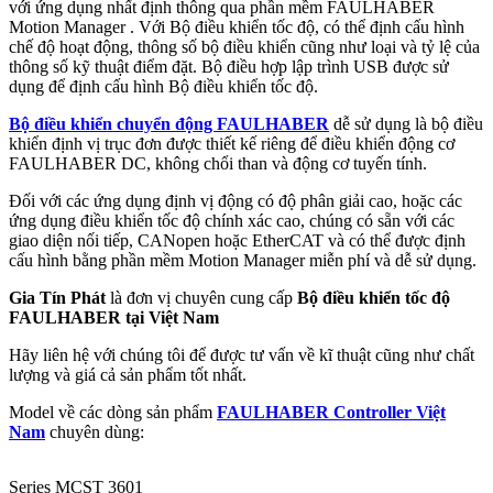
với ứng dụng nhất định thông qua phần mềm FAULHABER
Motion Manager . Với Bộ điều khiển tốc độ, có thể định cấu hình
chế độ hoạt động, thông số bộ điều khiển cũng như loại và tỷ lệ của
thông số kỹ thuật điểm đặt. Bộ điều hợp lập trình USB được sử
dụng để định cấu hình Bộ điều khiển tốc độ.
Bộ điều khiển chuyển động FAULHABER
dễ sử dụng là bộ điều
khiển định vị trục đơn được thiết kế riêng để điều khiển động cơ
FAULHABER DC, không chổi than và động cơ tuyến tính.
Đối với các ứng dụng định vị động có độ phân giải cao, hoặc các
ứng dụng điều khiển tốc độ chính xác cao, chúng có sẵn với các
giao diện nối tiếp, CANopen hoặc EtherCAT và có thể được định
cấu hình bằng phần mềm Motion Manager miễn phí và dễ sử dụng.
Gia Tín Phát
là đơn vị chuyên cung cấp
Bộ điều khiển tốc độ
FAULHABER tại Việt Nam
Hãy liên hệ với chúng tôi để được tư vấn về kĩ thuật cũng như chất
lượng và giá cả sản phẩm tốt nhất.
Model về các dòng sản phẩm
FAULHABER Controller Việt
Nam
chuyên dùng:
Series MCST 3601