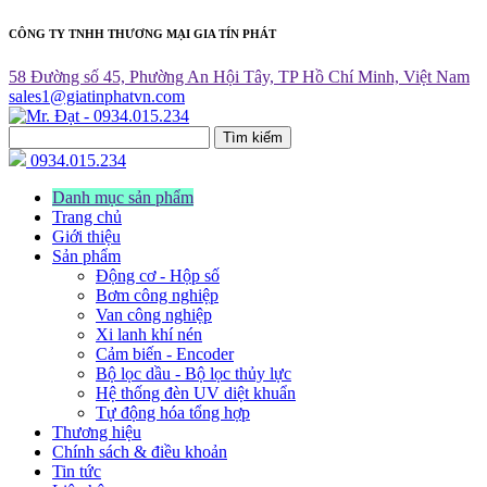
CÔNG TY TNHH THƯƠNG MẠI GIA TÍN PHÁT
58 Đường số 45, Phường An Hội Tây, TP Hồ Chí Minh, Việt Nam
sales1@giatinphatvn.com
Tìm kiếm
0934.015.234
Danh mục sản phẩm
Trang chủ
Giới thiệu
Sản phẩm
Động cơ - Hộp số
Bơm công nghiệp
Van công nghiệp
Xi lanh khí nén
Cảm biến - Encoder
Bộ lọc dầu - Bộ lọc thủy lực
Hệ thống đèn UV diệt khuẩn
Tự động hóa tổng hợp
Thương hiệu
Chính sách & điều khoản
Tin tức