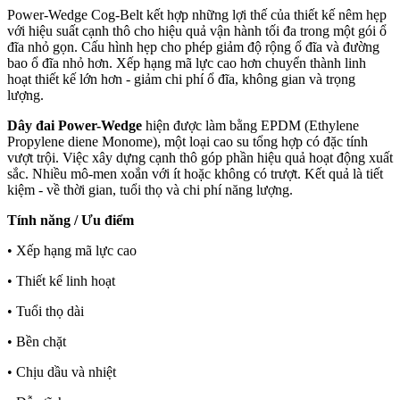
Power-Wedge Cog-Belt kết hợp những lợi thế của thiết kế nêm hẹp
với hiệu suất cạnh thô cho hiệu quả vận hành tối đa trong một gói ổ
đĩa nhỏ gọn. Cấu hình hẹp cho phép giảm độ rộng ổ đĩa và đường
bao ổ đĩa nhỏ hơn. Xếp hạng mã lực cao hơn chuyển thành linh
hoạt thiết kế lớn hơn - giảm chi phí ổ đĩa, không gian và trọng
lượng.
Dây đai Power-Wedge
hiện được làm bằng EPDM (Ethylene
Propylene diene Monome), một loại cao su tổng hợp có đặc tính
vượt trội. Việc xây dựng cạnh thô góp phần hiệu quả hoạt động xuất
sắc. Nhiều mô-men xoắn với ít hoặc không có trượt. Kết quả là tiết
kiệm - về thời gian, tuổi thọ và chi phí năng lượng.
Tính năng / Ưu điểm
• Xếp hạng mã lực cao
• Thiết kế linh hoạt
• Tuổi thọ dài
• Bền chặt
• Chịu dầu và nhiệt