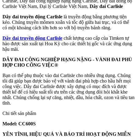
Carlisle, Dây đai công nghiệp hạng nặng Carlisle, Dây đai đồng bộ
Carlisle Việt Nam, Đại lý Carlisle Việt Nam,
Dây đai Carlisle
Dây đai truyền động Carlisle
là truyền động bằng phương tiện
kéo. Chúng truyền mômen xoắn và tốc độ giữa hai trục, và có thể
có một khoảng cách lớn hơn so với bộ truyền bánh răng.
Dây đai truyền động Carlisle
chất lượng cao cấp của Timken tự
hào được sản xuất tại Hoa Kỳ cho các thiết bị gốc và các ứng dụng
hậu mãi.
DÂY ĐAI CÔNG NGHIỆP HẠNG NẶNG - VÀNH ĐAI PHÙ
HỢP CHO CÔNG VIỆC®
Bạn có thể phụ thuộc vào đai Carlisle cho nhiều ứng dụng. Chúng
tôi đã giúp bạn được bảo vệ với vành đai phù hợp cho hầu hết mọi
công việc. Dây đai Carlisle được xây dựng có mục đích và được
thiết kế để có hiệu suất tối ưu trên các ứng dụng đòi hỏi khắt khe
nhất. Chúng chống lại sự căng, nhiệt, dầu, hóa chất, ozon và tiêu tan
tĩnh.
Chi tiết sản phẩm
Model: CC600S
YÊN TĨNH, HIỆU QUẢ VÀ BẢO TRÌ HOẠT ĐỘNG MIỄN