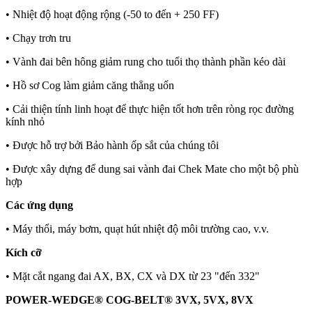
• Nhiệt độ hoạt động rộng (-50 to đến + 250 FF)
• Chạy trơn tru
• Vành đai bên hông giảm rung cho tuổi thọ thành phần kéo dài
• Hồ sơ Cog làm giảm căng thẳng uốn
• Cải thiện tính linh hoạt để thực hiện tốt hơn trên ròng rọc đường
kính nhỏ
• Được hỗ trợ bởi Bảo hành ốp sắt của chúng tôi
• Được xây dựng để dung sai vành đai Chek Mate cho một bộ phù
hợp
Các ứng dụng
• Máy thổi, máy bơm, quạt hút nhiệt độ môi trường cao, v.v.
Kích cỡ
• Mặt cắt ngang đai AX, BX, CX và DX từ 23 "đến 332"
POWER-WEDGE® COG-BELT® 3VX, 5VX, 8VX