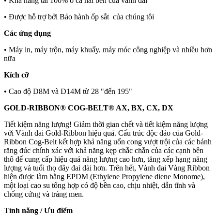
• Khả năng tải 100% ở cả hai bên của vành đai
• Được hỗ trợ bởi Bảo hành ốp sắt của chúng tôi
Các ứng dụng
• Máy in, máy trộn, máy khuấy, máy móc công nghiệp và nhiều hơn
nữa
Kích cỡ
• Cao độ D8M và D14M từ 28 "đến 195"
GOLD-RIBBON® COG-BELT® AX, BX, CX, DX
Tiết kiệm năng lượng! Giảm thời gian chết và tiết kiệm năng lượng
với Vành đai Gold-Ribbon hiệu quả. Cấu trúc độc đáo của Gold-
Ribbon Cog-Belt kết hợp khả năng uốn cong vượt trội của các bánh
răng đúc chính xác với khả năng kẹp chắc chắn của các cạnh bên
thô để cung cấp hiệu quả năng lượng cao hơn, tăng xếp hạng năng
lượng và tuổi thọ dây đai dài hơn. Trên hết, Vành đai Vàng Ribbon
hiện được làm bằng EPDM (Ethylene Propylene diene Monome),
một loại cao su tổng hợp có độ bền cao, chịu nhiệt, dẫn tĩnh và
chống cứng và tráng men.
Tính năng / Ưu điểm