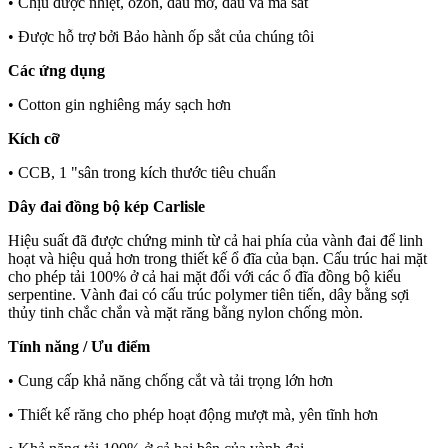
• Chịu được nhiệt, ozon, dầu mỡ, dầu và ma sát
• Được hỗ trợ bởi Bảo hành ốp sắt của chúng tôi
Các ứng dụng
• Cotton gin nghiêng máy sạch hơn
Kích cỡ
• CCB, 1 "sân trong kích thước tiêu chuẩn
Dây đai đồng bộ kép Carlisle
Hiệu suất đã được chứng minh từ cả hai phía của vành đai để linh
hoạt và hiệu quả hơn trong thiết kế ổ đĩa của bạn. Cấu trúc hai mặt
cho phép tải 100% ở cả hai mặt đối với các ổ đĩa đồng bộ kiểu
serpentine. Vành đai có cấu trúc polymer tiên tiến, dây bằng sợi
thủy tinh chắc chắn và mặt răng bằng nylon chống mòn.
Tính năng / Ưu điểm
• Cung cấp khả năng chống cắt và tải trọng lớn hơn
• Thiết kế răng cho phép hoạt động mượt mà, yên tĩnh hơn