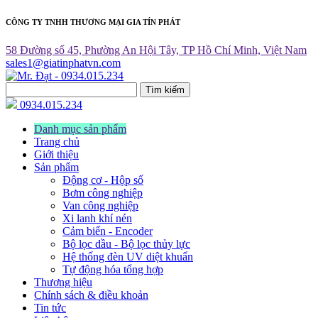
CÔNG TY TNHH THƯƠNG MẠI GIA TÍN PHÁT
58 Đường số 45, Phường An Hội Tây, TP Hồ Chí Minh, Việt Nam
sales1@giatinphatvn.com
Tìm kiếm
0934.015.234
Danh mục sản phẩm
Trang chủ
Giới thiệu
Sản phẩm
Động cơ - Hộp số
Bơm công nghiệp
Van công nghiệp
Xi lanh khí nén
Cảm biến - Encoder
Bộ lọc dầu - Bộ lọc thủy lực
Hệ thống đèn UV diệt khuẩn
Tự động hóa tổng hợp
Thương hiệu
Chính sách & điều khoản
Tin tức