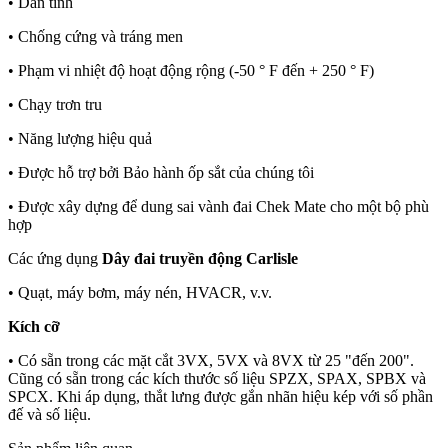
• Dẫn tĩnh
• Chống cứng và tráng men
• Phạm vi nhiệt độ hoạt động rộng (-50 ° F đến + 250 ° F)
• Chạy trơn tru
• Năng lượng hiệu quả
• Được hỗ trợ bởi Bảo hành ốp sắt của chúng tôi
• Được xây dựng để dung sai vành đai Chek Mate cho một bộ phù
hợp
Các ứng dụng
Dây đai truyền động Carlisle
• Quạt, máy bơm, máy nén, HVACR, v.v.
Kích cỡ
• Có sẵn trong các mặt cắt 3VX, 5VX và 8VX từ 25 "đến 200".
Cũng có sẵn trong các kích thước số liệu SPZX, SPAX, SPBX và
SPCX. Khi áp dụng, thắt lưng được gắn nhãn hiệu kép với số phần
đế và số liệu.