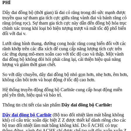
PHÍ
Dây đai đồng bộ (thời gian) là đai có răng trong đó sức mạnh được
truyền qua sự tham gia tích cực giữa răng vành đai và bánh răng có
răng (ròng rọc). Sự tham gia tích cực này dẫn đến đồng bộ hóa trục
chính xác trong khi loại bỏ hiện tượng trượt và mất tốc độ phổ biến
đối với đai v.
Lưới răng hình thang, đường cong hoặc răng cong biến đổi với các
rãnh khớp trên các đĩa xích để cung cấp năng lượng tích cực trên
các ứng dụng mô-men xoắn cao với tốc độ cao và thấp. Một vành
đai đồng bộ không đòi hỏi phải căng lại, cải thiện hiệu quả năng
lượng và giảm thời gian chết.
So với dây chuyền, dây đai đồng bộ nhỏ gọn hơn, nhẹ hơn, êm hơn,
không cần bôi trơn và hoạt động ở tốc độ cao hơn.
Hệ thống truyền động đồng bộ Carlisle cung cấp hoạt động miễn
phí yên tĩnh, hiệu quả và bảo trì.
Thông tin chi tiết của sản phẩm
Dây dai đồng bộ Carlisle:
Dây đai đồng bộ Carlisle
(Bộ trao đổi nhiệt làm mát bằng không
khí) có cấu trúc xoắn đặc biệt Z Z được thiết kế dành riêng cho các
bộ trao đổi nhiệt làm mát bằng không khí. Do ổ ACHE có trục
thẳng đứng, vành đai ACHE chỉ được chế tạo với dây xoắn xoắn Z