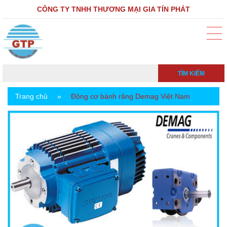
CÔNG TY TNHH THƯƠNG MẠI GIA TÍN PHÁT
TÌM KIẾM
Trang chủ
»
Động cơ bánh răng Demag Việt Nam