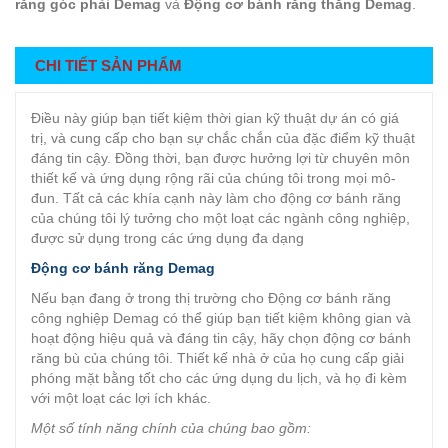
răng góc phải Demag
và
Động cơ bánh răng thẳng Demag
.
CHI TIẾT SẢN PHẨM
Điều này giúp bạn tiết kiệm thời gian kỹ thuật dự án có giá
trị, và cung cấp cho bạn sự chắc chắn của đặc điểm kỹ thuật
đáng tin cậy. Đồng thời, bạn được hưởng lợi từ chuyên môn
thiết kế và ứng dụng rộng rãi của chúng tôi trong mọi mô-
đun. Tất cả các khía cạnh này làm cho động cơ bánh răng
của chúng tôi lý tưởng cho một loạt các ngành công nghiệp,
được sử dụng trong các ứng dụng đa dạng
Động cơ bánh răng Demag
Nếu bạn đang ở trong thị trường cho Động cơ bánh răng
công nghiệp Demag có thể giúp bạn tiết kiệm không gian và
hoạt động hiệu quả và đáng tin cậy, hãy chọn động cơ bánh
răng bù của chúng tôi. Thiết kế nhà ở của họ cung cấp giải
phóng mặt bằng tốt cho các ứng dụng du lịch, và họ đi kèm
với một loạt các lợi ích khác.
Một số tính năng chính của chúng bao gồm: