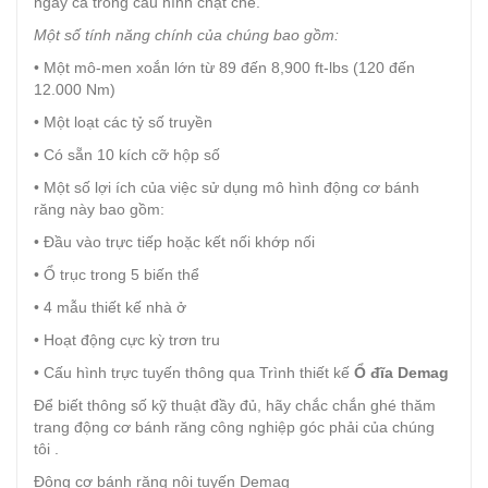
ngay cả trong cấu hình chặt chẽ.
Một số tính năng chính của chúng bao gồm:
• Một mô-men xoắn lớn từ 89 đến 8,900 ft-lbs (120 đến
12.000 Nm)
• Một loạt các tỷ số truyền
• Có sẵn 10 kích cỡ hộp số
• Một số lợi ích của việc sử dụng mô hình động cơ bánh
răng này bao gồm:
• Đầu vào trực tiếp hoặc kết nối khớp nối
• Ổ trục trong 5 biến thể
• 4 mẫu thiết kế nhà ở
• Hoạt động cực kỳ trơn tru
• Cấu hình trực tuyến thông qua Trình thiết kế
Ổ đĩa Demag
Để biết thông số kỹ thuật đầy đủ, hãy chắc chắn ghé thăm
trang động cơ bánh răng công nghiệp góc phải của chúng
tôi .
Động cơ bánh răng nội tuyến Demag