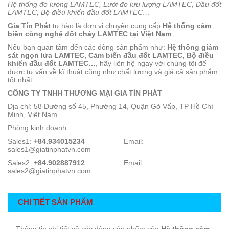
Hệ thống đo lường LAMTEC, Lưới đo lưu lượng LAMTEC, Đầu đốt
LAMTEC, Bộ điều khiển đầu đốt LAMTEC…
Gia Tín Phát
tự hào là đơn vị chuyên cung cấp
Hệ thống cảm
biến công nghệ đốt cháy LAMTEC tại Việt Nam
Nếu bạn quan tâm đến các dòng sản phẩm như:
Hệ thống giám
sát ngọn lửa LAMTEC, Cảm biến đầu đốt LAMTEC, Bộ điều
khiển đầu đốt LAMTEC…
, hãy liên hệ ngay với chúng tôi để
được tư vấn về kĩ thuật cũng như chất lượng và giá cả sản phẩm
tốt nhất.
CÔNG TY TNHH THƯƠNG MẠI GIA TÍN PHÁT
Địa chỉ: 58 Đường số 45, Phường 14, Quận Gò Vấp, TP Hồ Chí
Minh, Việt Nam
Phòng kinh doanh:
Sales1:
+84.934015234
Email:
sales1@giatinphatvn.com
Sales2:
+84.902887912
Email:
sales2@giatinphatvn.com
CHI TIẾT SẢN PHẨM