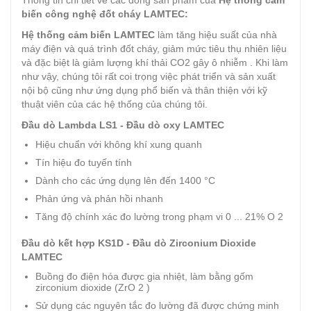
Thông tin chi tiết về các dòng sản phẩm của
Hệ thống cảm
biến công nghệ đốt cháy LAMTEC:
Hệ thống cảm biến LAMTEC
làm tăng hiệu suất của nhà
máy điện và quá trình đốt cháy, giảm mức tiêu thụ nhiên liệu
và đặc biệt là giảm lượng khí thải CO2 gây ô nhiễm . Khi làm
như vậy, chúng tôi rất coi trọng việc phát triển và sản xuất
nội bộ cũng như ứng dụng phổ biến và thân thiện với kỹ
thuật viên của các hệ thống của chúng tôi.
Đầu dò Lambda LS1 - Đầu dò oxy LAMTEC
Hiệu chuẩn với không khí xung quanh
Tín hiệu đo tuyến tính
Dành cho các ứng dụng lên đến 1400 °C
Phản ứng và phản hồi nhanh
Tăng độ chính xác đo lường trong phạm vi 0 ... 21% O 2
Đầu dò kết hợp KS1D - Đầu dò Zirconium Dioxide
LAMTEC
Buồng đo điện hóa được gia nhiệt, làm bằng gốm
zirconium dioxide (ZrO 2 )
Sử dụng các nguyên tắc đo lường đã được chứng minh