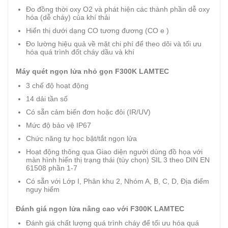
Đo đồng thời oxy O2 và phát hiện các thành phần dễ oxy
hóa (dễ cháy) của khí thải
Hiển thị dưới dạng CO tương đương (CO e )
Đo lường hiệu quả về mặt chi phí để theo dõi và tối ưu
hóa quá trình đốt cháy dầu và khí
Máy quét ngọn lửa nhỏ gọn F300K LAMTEC
3 chế độ hoạt động
14 dải tần số
Có sẵn cảm biến đơn hoặc đôi (IR/UV)
Mức độ bảo vệ IP67
Chức năng tự học bật/tắt ngọn lửa
Hoạt động thông qua Giao diện người dùng đồ họa với
màn hình hiển thị trạng thái (tùy chọn) SIL 3 theo DIN EN
61508 phần 1-7
Có sẵn với Lớp I, Phân khu 2, Nhóm A, B, C, D, Địa điểm
nguy hiểm
Đánh giá ngọn lửa nâng cao với F300K LAMTEC
Đánh giá chất lượng quá trình cháy để tối ưu hóa quá