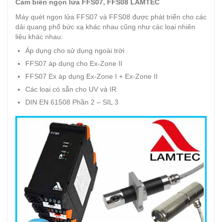
Cảm biến ngọn lửa FFS07, FFS08 LAMTEC
Máy quét ngọn lửa FFS07 và FFS08 được phát triển cho các
dải quang phổ bức xạ khác nhau cũng như các loại nhiên
liệu khác nhau:
Áp dụng cho sử dụng ngoài trời
FFS07 áp dụng cho Ex-Zone II
FFS07 Ex áp dụng Ex-Zone I + Ex-Zone II
Các loại có sẵn cho UV và IR
DIN EN 61508 Phần 2 – SIL 3