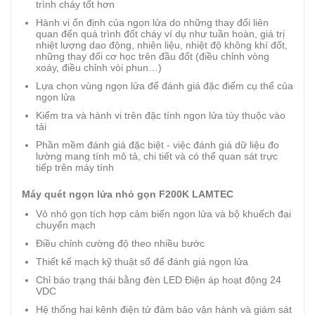
trình cháy tốt hơn
Hành vi ổn định của ngọn lửa do những thay đổi liên
quan đến quá trình đốt cháy ví dụ như tuần hoàn, giá trị
nhiệt lượng dao động, nhiên liệu, nhiệt độ không khí đốt,
những thay đổi cơ học trên đầu đốt (điều chỉnh vòng
xoáy, điều chỉnh vòi phun…)
Lựa chọn vùng ngọn lửa để đánh giá đặc điểm cụ thể của
ngọn lửa
Kiểm tra và hành vi trên đặc tính ngọn lửa tùy thuộc vào
tải
Phần mềm đánh giá đặc biệt - việc đánh giá dữ liệu đo
lường mang tính mô tả, chi tiết và có thể quan sát trực
tiếp trên máy tính
Máy quét ngọn lửa nhỏ gọn F200K LAMTEC
Vỏ nhỏ gọn tích hợp cảm biến ngọn lửa và bộ khuếch đại
chuyển mạch
Điều chỉnh cường độ theo nhiều bước
Thiết kế mạch kỹ thuật số để đánh giá ngọn lửa
Chỉ báo trạng thái bằng đèn LED Điện áp hoạt động 24
VDC
Hệ thống hai kênh điện tử đảm bảo vận hành và giám sát