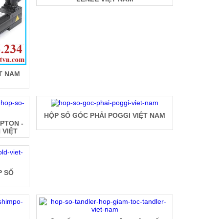
T NAM
HỘP SỐ GÓC PHẢI POGGI VIỆT NAM
PTON -
VIỆT
P SỐ