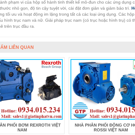
ành phạm vi của hộp số hành tinh thiết kế mô-đun cho các ứng dụng cô
thước nhỏ gọn, độ tin cậy tuyệt vời, cài đặt đơn giản và giảm bảo trì.
H
ợng tối ưu và hoạt động im lặng trong tất cả các loại ứng dụng. Các hộ
ấu hình trục nam và nữ. Giải pháp trục nam (có trục hoặc hình trụ) có
 trên trục đầu ra.
ẨM LIÊN QUAN
ÂN PHỐI BƠM REXROTH VIỆT
NHÀ PHÂN PHỐI ĐỘNG CƠ H
NAM
ROSSI VIỆT NAM