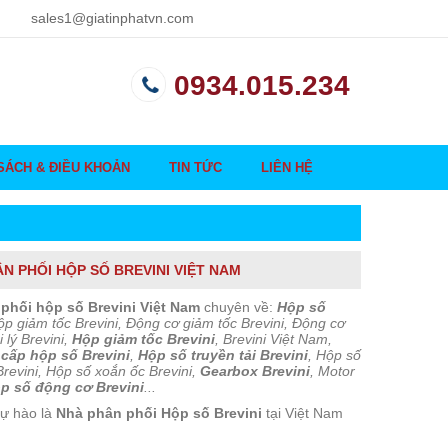
sales1@giatinphatvn.com
0934.015.234
SÁCH & ĐIỀU KHOẢN
TIN TỨC
LIÊN HỆ
N PHỐI HỘP SỐ BREVINI VIỆT NAM
phối hộp số Brevini Việt Nam
chuyên về:
Hộp số
ộp giảm tốc Brevini, Động cơ giảm tốc Brevini, Động cơ
i lý Brevini,
Hộp giảm tốc Brevini
, Brevini Việt Nam,
cấp hộp số Brevini
,
Hộp số truyền tải Brevini
, Hộp số
Brevini, Hộp số xoắn ốc Brevini,
Gearbox Brevini
, Motor
p số động cơ Brevini
...
tự hào là
Nhà phân phối Hộp số Brevini
tại Việt Nam