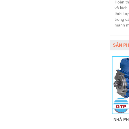
Hoàn th
và kích 
thời lư
trong c
mạnh mẽ
SẢN PH
NHÀ PH