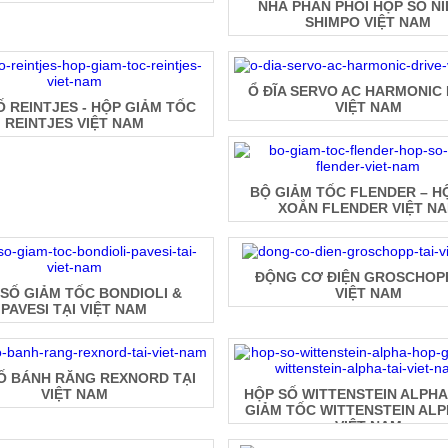
NHÀ PHÂN PHỐI HỘP SỐ NI
SHIMPO VIỆT NAM
Ổ ĐĨA SERVO AC HARMONIC 
Ố REINTJES - HỘP GIẢM TỐC
VIỆT NAM
REINTJES VIỆT NAM
BỘ GIẢM TỐC FLENDER – H
XOẮN FLENDER VIỆT N
ĐỘNG CƠ ĐIỆN GROSCHOPP
SỐ GIẢM TỐC BONDIOLI &
VIỆT NAM
PAVESI TẠI VIỆT NAM
Ố BÁNH RĂNG REXNORD TẠI
VIỆT NAM
HỘP SỐ WITTENSTEIN ALPHA
GIẢM TỐC WITTENSTEIN ALP
VIỆT NAM