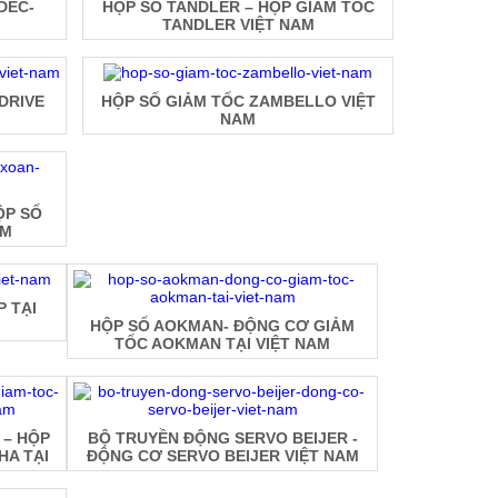
DEC-
HỘP SỐ TANDLER – HỘP GIẢM TỐC
TANDLER VIỆT NAM
DRIVE
HỘP SỐ GIẢM TỐC ZAMBELLO VIỆT
NAM
ỘP SỐ
AM
 TẠI
HỘP SỐ AOKMAN- ĐỘNG CƠ GIẢM
TỐC AOKMAN TẠI VIỆT NAM
 – HỘP
BỘ TRUYỀN ĐỘNG SERVO BEIJER -
HA TẠI
ĐỘNG CƠ SERVO BEIJER VIỆT NAM