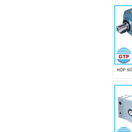
HỘP SỐ