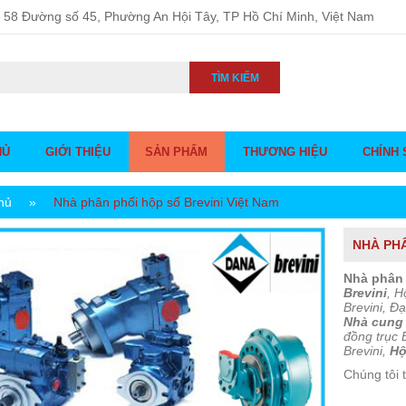
58 Đường số 45, Phường An Hội Tây, TP Hồ Chí Minh, Việt Nam
TÌM KIẾM
HỦ
GIỚI THIỆU
SẢN PHẨM
THƯƠNG HIỆU
CHÍNH 
hủ
»
Nhà phân phối hộp số Brevini Việt Nam
NHÀ PHÂ
Nhà phân 
Brevini
, H
Brevini, Đạ
Nhà cung 
đồng trục 
Brevini,
Hộ
Chúng tôi 