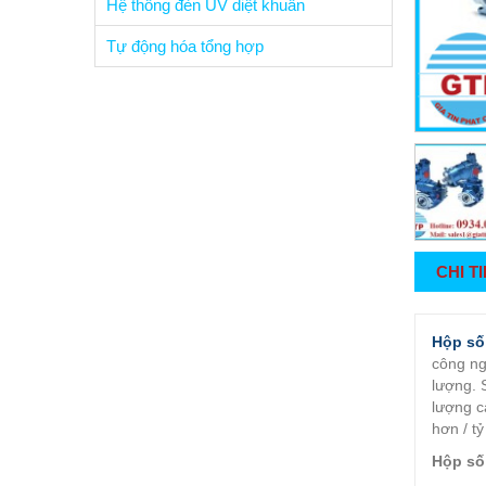
Hệ thống đèn UV diệt khuẩn
Tự động hóa tổng hợp
CHI T
Hộp số
công ng
lượng. 
lượng c
hơn / tỷ
Hộp số