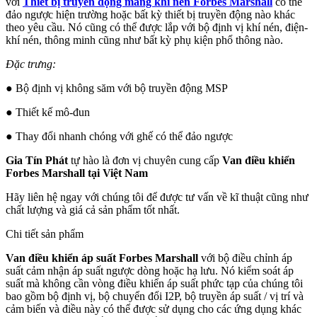
với
Thiết bị truyền động màng khí nén Forbes Marshall
có thể
đảo ngược hiện trường hoặc bất kỳ thiết bị truyền động nào khác
theo yêu cầu. Nó cũng có thể được lắp với bộ định vị khí nén, điện-
khí nén, thông minh cũng như bất kỳ phụ kiện phổ thông nào.
Đặc trưng:
● Bộ định vị không săm với bộ truyền động MSP
● Thiết kế mô-đun
● Thay đổi nhanh chóng với ghế có thể đảo ngược
Gia Tín Phát
tự hào là đơn vị chuyên cung cấp
Van điều khiển
Forbes Marshall tại Việt Nam
Hãy liên hệ ngay với chúng tôi để được tư vấn về kĩ thuật cũng như
chất lượng và giá cả sản phẩm tốt nhất.
Chi tiết sản phẩm
Van điều khiển áp suất Forbes Marshall
với bộ điều chỉnh áp
suất cảm nhận áp suất ngược dòng hoặc hạ lưu. Nó kiểm soát áp
suất mà không cần vòng điều khiển áp suất phức tạp của chúng tôi
bao gồm bộ định vị, bộ chuyển đổi I2P, bộ truyền áp suất / vị trí và
cảm biến và điều này có thể được sử dụng cho các ứng dụng khác