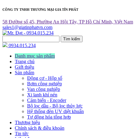
CÔNG TY TNHH THƯƠNG MẠI GIA TÍN PHÁT
58 Đường số 45, Phường An Hội Tây, TP Hồ Chí Minh, Việt Nam
sales1@giatinphatvn.com
Tìm kiếm
0934.015.234
Danh mục sản phẩm
Trang chủ
Giới thiệu
Sản phẩm
Động cơ - Hộp số
Bơm công nghiệp
Van công nghiệp
Xi lanh khí nén
Cảm biến - Encoder
Bộ lọc dầu - Bộ lọc thủy lực
Hệ thống đèn UV diệt khuẩn
Tự động hóa tổng hợp
Thương hiệu
Chính sách & điều khoản
Tin tức