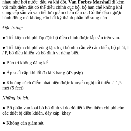
nhau như hơi nước, dầu và khí đốt.
Van Forbes Marshall
đi kèm
với một điểm đặt có thể điều chỉnh cục bộ, bộ hạn chế không khí
cung cấp sẵn và van tiết lưu giảm chấn đầu ra. Có thể đảo ngược
hành động mà không cần bất kỳ thành phần bổ sung nào.
Đặc trưng:
● Tiết kiệm chi phí lắp đặt: bộ điều chỉnh được lắp sẵn trên van.
● Tiết kiệm chi phí vòng lặp: loại bỏ nhu cầu về cảm biến, bộ phát, I
/ P, bộ điều khiển và bộ định vị riêng biệt.
● Bảo trì không đáng kể.
● Áp suất cấp khí tối đa là 3 bar g (43 psig).
● Khoảng cách điểm phát hiện được khuyến nghị tối thiểu là 1,5
mét (5 feet).
Những lợi ích:
● Bộ phận van loại bỏ bộ định vị do đó tiết kiệm thêm chi phí cho
các thiết bị điều khiển, dây cáp, khay.
● Không cần giám sát.