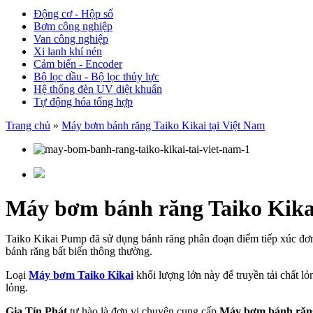
Động cơ - Hộp số
Bơm công nghiệp
Van công nghiệp
Xi lanh khí nén
Cảm biến - Encoder
Bộ lọc dầu - Bộ lọc thủy lực
Hệ thống đèn UV diệt khuẩn
Tự động hóa tổng hợp
Trang chủ
»
Máy bơm bánh răng Taiko Kikai tại Việt Nam
Máy bơm bánh răng Taiko Kikai
Taiko Kikai Pump đã sử dụng bánh răng phân đoạn điểm tiếp xúc đơ
bánh răng bất biến thông thường.
Loại
Máy bơm Taiko Kikai
khối lượng lớn này để truyền tải chất l
lỏng.
Gia Tín Phát
tự hào là đơn vị chuyên cung cấp
Máy bơm bánh răng