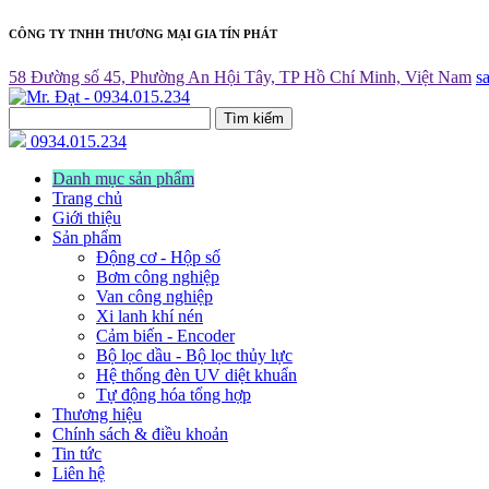
CÔNG TY TNHH THƯƠNG MẠI GIA TÍN PHÁT
58 Đường số 45, Phường An Hội Tây, TP Hồ Chí Minh, Việt Nam
s
Tìm kiếm
0934.015.234
Danh mục sản phẩm
Trang chủ
Giới thiệu
Sản phẩm
Động cơ - Hộp số
Bơm công nghiệp
Van công nghiệp
Xi lanh khí nén
Cảm biến - Encoder
Bộ lọc dầu - Bộ lọc thủy lực
Hệ thống đèn UV diệt khuẩn
Tự động hóa tổng hợp
Thương hiệu
Chính sách & điều khoản
Tin tức
Liên hệ