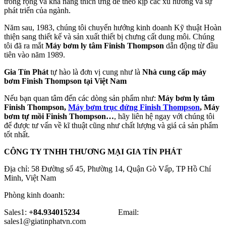
trông rộng và khả năng thích ứng để theo kịp các xu hướng và sự
phát triển của ngành.
Năm sau, 1983, chúng tôi chuyển hướng kinh doanh Kỹ thuật Hoàn
thiện sang thiết kế và sản xuất thiết bị chưng cất dung môi. Chúng
tôi đã ra mắt
Máy bơm ly tâm Finish Thompson
dẫn động từ đầu
tiên vào năm 1989.
Gia Tín Phát
tự hào là đơn vị cung như là
Nhà cung cấp
máy
bơm Finish Thompson tại Việt Nam
Nếu bạn quan tâm đến các dòng sản phẩm như:
Máy bơm ly tâm
Finish Thompson,
Máy bơm trục đứng Finish Thompson
, Máy
bơm tự mồi Finish Thompson…
, hãy liên hệ ngay với chúng tôi
để được tư vấn về kĩ thuật cũng như chất lượng và giá cả sản phẩm
tốt nhất.
CÔNG TY TNHH THƯƠNG MẠI GIA TÍN PHÁT
Địa chỉ: 58 Đường số 45, Phường 14, Quận Gò Vấp, TP Hồ Chí
Minh, Việt Nam
Phòng kinh doanh:
Sales1:
+84.934015234
Email:
sales1@giatinphatvn.com