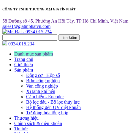
CÔNG TY TNHH THƯƠNG MẠI GIA TÍN PHÁT
58 Đường số 45, Phường An Hội Tây, TP Hồ Chí Minh, Việt Nam
sales1@giatinphatvn.com
Tìm kiếm
0934.015.234
Danh mục sản phẩm
Trang chủ
Giới thiệu
Sản phẩm
Động cơ - Hộp số
Bơm công nghiệp
Van công nghiệp
Xi lanh khí nén
Cảm biến - Encoder
Bộ lọc dầu - Bộ lọc thủy lực
Hệ thống đèn UV diệt khuẩn
Tự động hóa tổng hợp
Thương hiệu
Chính sách & điều khoản
Tin tức