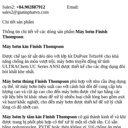
Sales2:
+84.902887912
Email:
sales2@giatinphatvn.com
Chi tiết sản phẩm
Thông tin chi tiết về các dòng sản phẩm
Máy bơm Finish
Thompson
:
Máy bơm kín Finish Thompson
Được chế tạo từ sắt dẻo dẻo với lớp lót DuPont Tefzel® cho khả
năng chống ăn mòn vượt trội, máy bơm truyền động từ tính
ULTRAChem UC Series ANSI được thiết kế cho các ứng dụng đòi
hỏi khắt khe nhất.
Máy bơm thùng Finish Thompson
phù hợp với nhu cầu ứng dụng
cụ thể, từ máy bơm hiệu suất cao với cánh hút đôi để cung cấp lưu
lượng cao và cột áp cao cho đến máy bơm được chế tạo bằng các
vật liệu bền bỉ khác nhau để xử lý nhiều loại chất lỏng bao gồm axit
và bazơ khắc nghiệt, cho đến máy bơm được thiết kế để xử lý chất
lỏng có độ nhớt cao.
Máy bơm ly tâm kín Finish Thompson
có giá thành kinh tế và khi
được trang bị phốt phù hợp có thể xử lý một số chất rắn. Có sẵn
bằng polypropylen, PVDF hoặc thép không gỉ 316 chống ăn mòn,