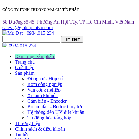
CÔNG TY TNHH THƯƠNG MẠI GIA TÍN PHÁT
58 Đường số 45, Phường An Hội Tây, TP Hồ Chí Minh, Việt Nam
sales1@giatinphatvn.com
Tìm kiếm
0934.015.234
Danh mục sản phẩm
Trang chủ
Giới thiệu
Sản phẩm
Động cơ - Hộp số
Bơm công nghiệp
Van công nghiệp
Xi lanh khí nén
Cảm biến - Encoder
Bộ lọc dầu - Bộ lọc thủy lực
Hệ thống đèn UV diệt khuẩn
Tự động hóa tổng hợp
Thương hiệu
Chính sách & điều khoản
Tin tức