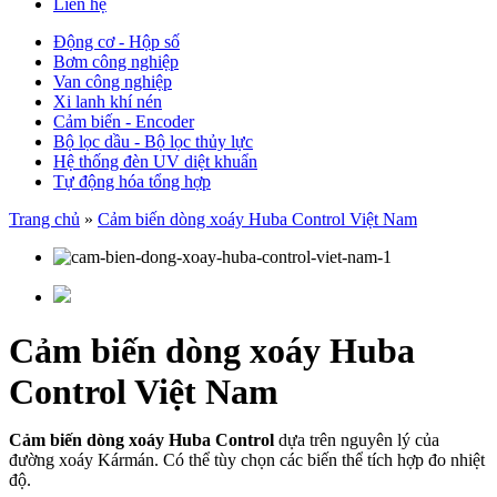
Liên hệ
Động cơ - Hộp số
Bơm công nghiệp
Van công nghiệp
Xi lanh khí nén
Cảm biến - Encoder
Bộ lọc dầu - Bộ lọc thủy lực
Hệ thống đèn UV diệt khuẩn
Tự động hóa tổng hợp
Trang chủ
»
Cảm biến dòng xoáy Huba Control Việt Nam
Cảm biến dòng xoáy Huba
Control Việt Nam
Cảm biến dòng xoáy Huba Control
dựa trên nguyên lý của
đường xoáy Kármán. Có thể tùy chọn các biến thể tích hợp đo nhiệt
độ.