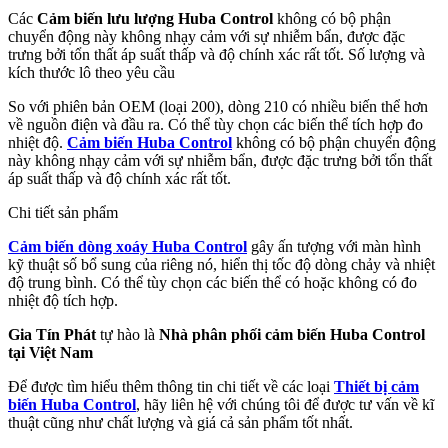
Các
Cảm biến lưu lượng Huba Control
không có bộ phận
chuyển động này không nhạy cảm với sự nhiễm bẩn, được đặc
trưng bởi tổn thất áp suất thấp và độ chính xác rất tốt. Số lượng và
kích thước lô theo yêu cầu
So với phiên bản OEM (loại 200), dòng 210 có nhiều biến thể hơn
về nguồn điện và đầu ra. Có thể tùy chọn các biến thể tích hợp đo
nhiệt độ.
Cảm biến Huba Control
không có bộ phận chuyển động
này không nhạy cảm với sự nhiễm bẩn, được đặc trưng bởi tổn thất
áp suất thấp và độ chính xác rất tốt.
Chi tiết sản phẩm
Cảm biến dòng xoáy Huba Control
gây ấn tượng với màn hình
kỹ thuật số bổ sung của riêng nó, hiển thị tốc độ dòng chảy và nhiệt
độ trung bình. Có thể tùy chọn các biến thể có hoặc không có đo
nhiệt độ tích hợp.
Gia Tín Phát
tự hào là
Nhà phân phối cảm biến Huba Control
tại Việt Nam
Để được tìm hiểu thêm thông tin chi tiết về các loại
Thiết bị cảm
biến Huba Control
, hãy liên hệ với chúng tôi để được tư vấn về kĩ
thuật cũng như chất lượng và giá cả sản phẩm tốt nhất.