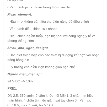
có áp suất
- Vận hành pin an toàn trong thời gian dài
Piezo_element:
- Hầu như không cần tiêu thụ điện năng để điều chỉnh
- Vận hành điều chỉnh cực nhanh
- Điều chỉnh độ ồn thấp, đặc biệt đối với công nghệ y tế và
phòng thí nghiệm
Small_and_light_design:
- Đặc biệt thích hợp cho các thiết bị di động kết hợp với hoạt
động bằng pin
- Lý tưởng cho điều kiện không gian hạn chế
Nguồn điện_điện áp:
24 V DC +/- 10%
PRE1:
DN 2.5, 350 l/min, ổ cắm khớp nối M8x1, 3 chân, tín hiệu
màn hình, 4 chân tín hiệu giám sát tùy chọn 0...P2max, =
0...10 V, max. 1 mA, Ra > 1kΩ