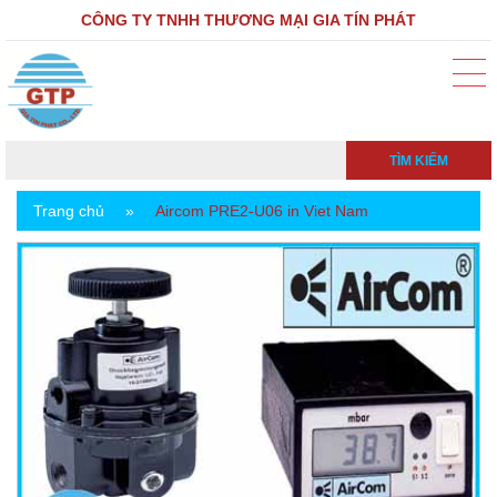
CÔNG TY TNHH THƯƠNG MẠI GIA TÍN PHÁT
TÌM KIẾM
Trang chủ
»
Aircom PRE2-U06 in Viet Nam