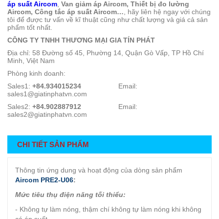
áp suất Aircom
,
Van giảm áp Aircom, Thiết bị đo lường
Aircom, Công tắc áp suất Aircom…
, hãy liên hệ ngay với chúng
tôi để được tư vấn về kĩ thuật cũng như chất lượng và giá cả sản
phẩm tốt nhất.
CÔNG TY TNHH THƯƠNG MẠI GIA TÍN PHÁT
Địa chỉ: 58 Đường số 45, Phường 14, Quận Gò Vấp, TP Hồ Chí
Minh, Việt Nam
Phòng kinh doanh:
Sales1:
+84.934015234
Email:
sales1@giatinphatvn.com
Sales2:
+84.902887912
Email:
sales2@giatinphatvn.com
CHI TIẾT SẢN PHẨM
Thông tin ứng dung và hoạt động của dòng sản phẩm
Aircom PRE2-U06
:
Mức tiêu thụ điện năng tối thiểu:
- Không tự làm nóng, thậm chí không tự làm nóng khi không