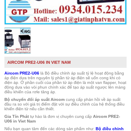
AIRCOM PRE2-U06 IN VIET NAM
Aircom PRE2-U06
là Bộ điều chỉnh áp suất tỷ lệ hoạt động bằng
áp điện dựa trên nguyên lý phần tử áp điện sẽ uốn cong khi có
điện áp. Ở phần cuối của phần tử áp điện là một van flapper, hoạt
động dựa vào vòi phun chính xác để tạo áp suất ngược lên màng
điều khiển của rơle tăng áp.
Bộ chuyển đổi áp suất Aircom
cung cấp phản hồi về áp suất
đầu ra so với giá trị điểm đặt với sự điều chỉnh của hệ thống điều
khiển điện tử nếu cần thiết.
Gia Tín Phát
tự hào là đơn vị chuyên cung cấp
Aircom PRE2-
U06 in Viet Nam
Nếu bạn quan tâm đến các dòng sản phẩm như:
Bộ điều chỉnh