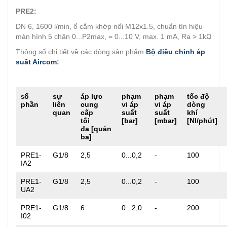
PRE2:
DN 6, 1600 l/min, ổ cắm khớp nối M12x1.5, chuẩn tín hiệu
màn hình 5 chân 0...P2max, = 0...10 V, max. 1 mA, Ra > 1kΩ
Thông số chi tiết về các dòng sản phẩm
Bộ điều chỉnh áp
suất Aircom
:
s
ố
sự
áp lực
phạm
phạm
tốc độ
phần
liên
cung
vi áp
vi áp
dòng
quan
cấp
suất
suất
khí
tối
[bar]
[mbar]
[Nl/phút]
đa [quán
ba]
PRE1-
G1/8
2,5
0...0,2
-
100
IA2
PRE1-
G1/8
2,5
0...0,2
-
100
UA2
PRE1-
G1/8
6
0...2,0
-
200
I02