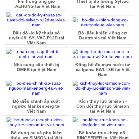
khí trong ống gió
Thiết bị đo lường Sylvac
TAEHUNG tại Việt Nam
tại Việt Nam
Đầu dò đo kỹ thuật số
Bộ điều khiển động cơ
tuyệt đối SYLVAC P12D tại
Deutronic tại Việt Nam
Việt Nam
Nhà cung cấp thiết bị
Đồng hồ đo mực nước từ
OMFB tại Việt Nam
xa Igema EWLI-3B tại Việt
Nam
Bộ điều chỉnh áp suất
Kích thuỷ lực Simson -
ngược Mankenberg tại
Con đội thuỷ lực Simson
Việt Nam
tại Việt Nam
Bộ dụng cụ và phụ kiện
Bộ khóa trục khớp nối
thủy lực SIMSON tại Việt
RINGFEDER tại Việt Nam