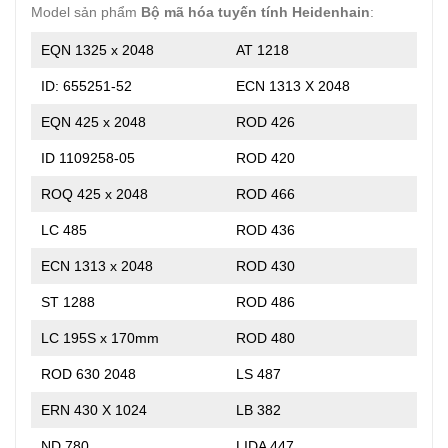
Model sản phẩm
Bộ mã hóa tuyến tính Heidenhain
:
EQN 1325 x 2048
AT 1218
ID: 655251-52
ECN 1313 X 2048
EQN 425 x 2048
ROD 426
ID 1109258-05
ROD 420
ROQ 425 x 2048
ROD 466
LC 485
ROD 436
ECN 1313 x 2048
ROD 430
ST 1288
ROD 486
LC 195S x 170mm
ROD 480
ROD 630 2048
LS 487
ERN 430 X 1024
LB 382
ND 780
LIDA 447