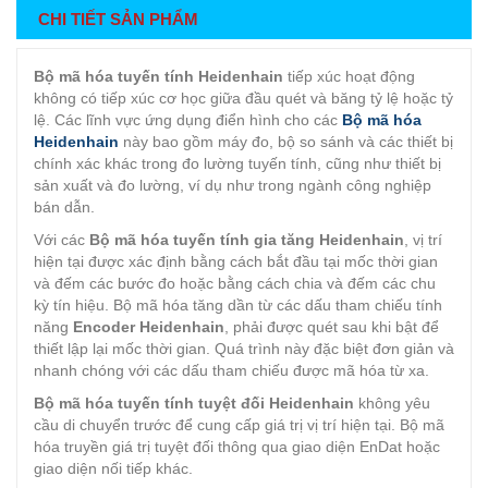
CHI TIẾT SẢN PHẨM
Bộ mã hóa tuyến tính Heidenhain
tiếp xúc hoạt động
không có tiếp xúc cơ học giữa đầu quét và băng tỷ lệ hoặc tỷ
lệ. Các lĩnh vực ứng dụng điển hình cho các
Bộ mã hóa
Heidenhain
này bao gồm máy đo, bộ so sánh và các thiết bị
chính xác khác trong đo lường tuyến tính, cũng như thiết bị
sản xuất và đo lường, ví dụ như trong ngành công nghiệp
bán dẫn.
Với các
Bộ mã hóa tuyến tính gia tăng Heidenhain
, vị trí
hiện tại được xác định bằng cách bắt đầu tại mốc thời gian
và đếm các bước đo hoặc bằng cách chia và đếm các chu
kỳ tín hiệu. Bộ mã hóa tăng dần từ các dấu tham chiếu tính
năng
Encoder Heidenhain
, phải được quét sau khi bật để
thiết lập lại mốc thời gian. Quá trình này đặc biệt đơn giản và
nhanh chóng với các dấu tham chiếu được mã hóa từ xa.
Bộ mã hóa tuyến tính tuyệt đối Heidenhain
không yêu
cầu di chuyển trước để cung cấp giá trị vị trí hiện tại. Bộ mã
hóa truyền giá trị tuyệt đối thông qua giao diện EnDat hoặc
giao diện nối tiếp khác.