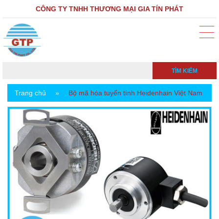
CÔNG TY TNHH THƯƠNG MẠI GIA TÍN PHÁT
TÌM KIẾM
Trang chủ
»
Bộ mã hóa tuyến tính Heidenhain Việt Nam