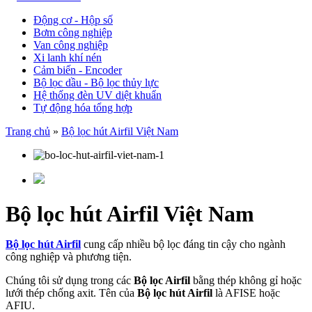
Động cơ - Hộp số
Bơm công nghiệp
Van công nghiệp
Xi lanh khí nén
Cảm biến - Encoder
Bộ lọc dầu - Bộ lọc thủy lực
Hệ thống đèn UV diệt khuẩn
Tự động hóa tổng hợp
Trang chủ
»
Bộ lọc hút Airfil Việt Nam
Bộ lọc hút Airfil Việt Nam
Bộ lọc hút Airfil
cung cấp nhiều bộ lọc đáng tin cậy cho ngành
công nghiệp và phương tiện.
Chúng tôi sử dụng trong các
Bộ lọc Airfil
bằng thép không gỉ hoặc
lưới thép chống axit. Tên của
Bộ lọc hút Airfil
là AFISE hoặc
AFIU.