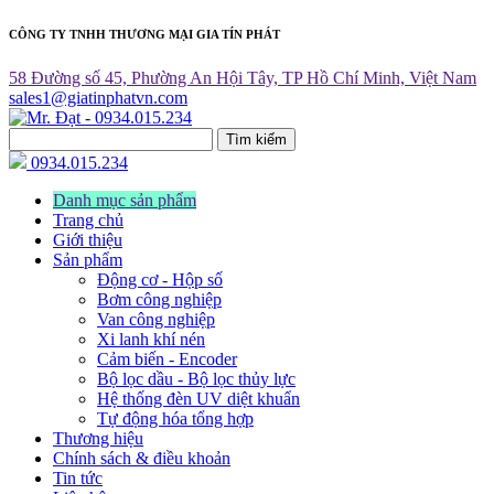
CÔNG TY TNHH THƯƠNG MẠI GIA TÍN PHÁT
58 Đường số 45, Phường An Hội Tây, TP Hồ Chí Minh, Việt Nam
sales1@giatinphatvn.com
Tìm kiếm
0934.015.234
Danh mục sản phẩm
Trang chủ
Giới thiệu
Sản phẩm
Động cơ - Hộp số
Bơm công nghiệp
Van công nghiệp
Xi lanh khí nén
Cảm biến - Encoder
Bộ lọc dầu - Bộ lọc thủy lực
Hệ thống đèn UV diệt khuẩn
Tự động hóa tổng hợp
Thương hiệu
Chính sách & điều khoản
Tin tức