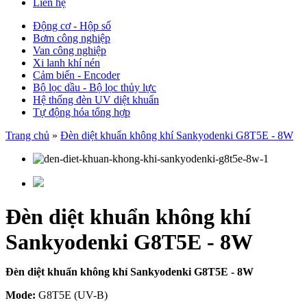
Liên hệ
Động cơ - Hộp số
Bơm công nghiệp
Van công nghiệp
Xi lanh khí nén
Cảm biến - Encoder
Bộ lọc dầu - Bộ lọc thủy lực
Hệ thống đèn UV diệt khuẩn
Tự động hóa tổng hợp
Trang chủ
»
Đèn diệt khuẩn không khí Sankyodenki G8T5E - 8W
Đèn diệt khuẩn không khí
Sankyodenki G8T5E - 8W
Đèn diệt khuẩn không khí Sankyodenki G8T5E - 8W
Mode:
G8T5E (UV-B)