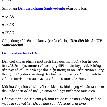
yêu cầu.
Sản phẩm
Đèn diệt khuẩn Sankyodenki
gồm có 3 loại:
● UV-A
● UV-B
● UV-C
Công dụng và hiệu quả làm việc của các loại
Đèn diệt khuẩn UV
Sankyodenki
Đèn Sankyodenki UV-C
Đèn diệt khuẩn phát ra một cách hiệu quả một lượng lớn tia cực
tím
253,7nm (nanomet)
có tác dụng diệt khuẩn tuyệt vời. Những
đèn này có cấu trúc và đặc tính điện tương tự như đèn huỳnh quang
thông thường được sử dụng để chiếu sáng nhưng sử dụng kính tia
cực tím truyền hiệu quả các tia cực tím ở mức 253,7nm.
Một lựa chọn lớn có sẵn với các kích cỡ, hình dạng và đầu ra tia cực
tím khác nhau để có thể lựa chọn phù hợp nhất theo mục đích.
Công dụng:
Các đèn chủ yếu hữu ích để khử trùng không khí, bề
mặt của các vật liệu khác nhau và nước hoặc chất lỏng.