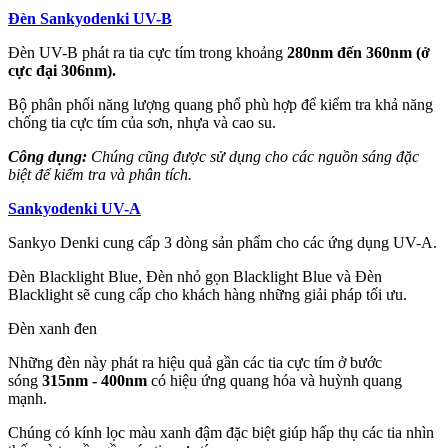
Đèn Sankyodenki UV-B
Đèn UV-B phát ra tia cực tím trong khoảng
280nm đến 360nm (ở
cực đại 306nm).
Bộ phân phối năng lượng quang phổ phù hợp để kiểm tra khả năng
chống tia cực tím của sơn, nhựa và cao su.
Công dụng:
Chúng cũng được sử dụng cho các nguồn sáng đặc
biệt để kiểm tra và phân tích.
Sankyodenki UV-A
Sankyo Denki cung cấp 3 dòng sản phẩm cho các ứng dụng UV-A.
Đèn Blacklight Blue, Đèn nhỏ gọn Blacklight Blue và Đèn
Blacklight sẽ cung cấp cho khách hàng những giải pháp tối ưu.
Đèn xanh đen
Những đèn này phát ra hiệu quả gần các tia cực tím ở bước
sóng
315nm - 400nm
có hiệu ứng quang hóa và huỳnh quang
mạnh.
Chúng có kính lọc màu xanh đậm đặc biệt giúp hấp thụ các tia nhìn