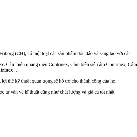
riborg (CH), có một loạt các sản phẩm độc đáo và sáng tạo với các
ex
, Cảm biến quang điện Contrinex, Cảm biến siêu âm Contrinex, Cảm
trinex
…
ợi thế kỹ thuật quan trọng sẽ hỗ trợ cho thành công của họ.
ợc tư vấn về kĩ thuật cũng như chất lượng và giá cả tốt nhất.