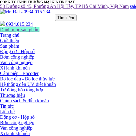
CÔNG TY TNHH THƯƠNG MẠI GIA TÍN PHÁT
58 Đường số 45, Phường An Hội Tây, TP Hồ Chí Minh, Việt Nam
sa
Tìm kiếm
0934.015.234
Danh mục sản phẩm
Trang chủ
Giới thiệu
Sản phẩm
Động cơ - Hộp số
Bơm công nghiệp
Van công nghiệp
Xi lanh khí nén
Cảm biến - Encoder
Bộ lọc dầu - Bộ lọc thủy lực
Hệ thống đèn UV diệt khuẩn
Tự động hóa tổng hợp
Thương hiệu
Chính sách & điều khoản
Tin tức
Liên hệ
Động cơ - Hộp số
Bơm công nghiệp
Van công nghiệp
Xi lanh khí nén