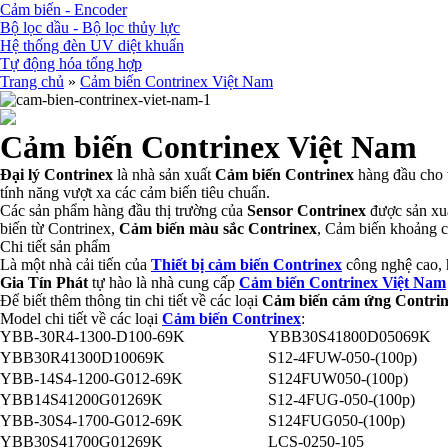
Cảm biến - Encoder
Bộ lọc dầu - Bộ lọc thủy lực
Hệ thống đèn UV diệt khuẩn
Tự động hóa tổng hợp
Trang chủ
»
Cảm biến Contrinex Việt Nam
Cảm biến Contrinex Việt Nam
Đại lý Contrinex
là nhà sản xuất
Cảm biến Contrinex
hàng đầu cho t
tính năng vượt xa các cảm biến tiêu chuẩn.
Các sản phẩm hàng đầu thị trường của
Sensor Contrinex
được sản xuấ
biến từ Contrinex,
Cảm biến màu sắc Contrinex
, Cảm biến khoảng c
Chi tiết sản phẩm
Là một nhà cải tiến của
Thiết bị cảm biến Contrinex
công nghệ cao, h
Gia Tín Phát
tự hào là nhà cung cấp
Cảm biến Contrinex Việt Nam
Để biết thêm thông tin chi tiết về các loại
Cảm biến cảm ứng Contri
Model chi tiết về các loại
Cảm biến Contrinex
:
YBB-30R4-1300-D100-69K
YBB30S41800D05069K
YBB30R41300D10069K
S12-4FUW-050-(100p)
YBB-14S4-1200-G012-69K
S124FUW050-(100p)
YBB14S41200G01269K
S12-4FUG-050-(100p)
YBB-30S4-1700-G012-69K
S124FUG050-(100p)
YBB30S41700G01269K
LCS-0250-105