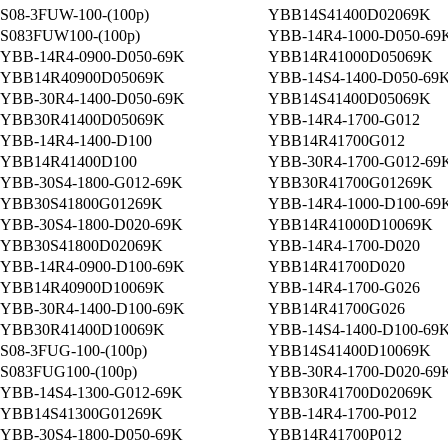
S08-3FUW-100-(100p)
YBB14S41400D02069K
S083FUW100-(100p)
YBB-14R4-1000-D050-69
YBB-14R4-0900-D050-69K
YBB14R41000D05069K
YBB14R40900D05069K
YBB-14S4-1400-D050-69
YBB-30R4-1400-D050-69K
YBB14S41400D05069K
YBB30R41400D05069K
YBB-14R4-1700-G012
YBB-14R4-1400-D100
YBB14R41700G012
YBB14R41400D100
YBB-30R4-1700-G012-69
YBB-30S4-1800-G012-69K
YBB30R41700G01269K
YBB30S41800G01269K
YBB-14R4-1000-D100-69
YBB-30S4-1800-D020-69K
YBB14R41000D10069K
YBB30S41800D02069K
YBB-14R4-1700-D020
YBB-14R4-0900-D100-69K
YBB14R41700D020
YBB14R40900D10069K
YBB-14R4-1700-G026
YBB-30R4-1400-D100-69K
YBB14R41700G026
YBB30R41400D10069K
YBB-14S4-1400-D100-69
S08-3FUG-100-(100p)
YBB14S41400D10069K
S083FUG100-(100p)
YBB-30R4-1700-D020-69
YBB-14S4-1300-G012-69K
YBB30R41700D02069K
YBB14S41300G01269K
YBB-14R4-1700-P012
YBB-30S4-1800-D050-69K
YBB14R41700P012