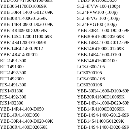
YBB-30S4-1700-D100-69K
YBB14R41600D050
YBB30S41700D10069K
S12-4FVW-100-(100p)
YBB-30R4-1400-G012-69K
S124FVW100-(100p)
YBB30R41400G01269K
S12-4FVG-100-(100p)
YBB-14R4-0900-D020-69K
S124FVG100-(100p)
YBB14R40900D02069K
YBB-30R4-1600-D050-69
YBB-14S4-1200-D100-69K
YBB30R41600D05069K
YBB14S41200D10069K
YBB-14R4-1000-G012-69
YBB-14R4-1400-P012
YBB14R41000G01269K
YBB14R41400P012
YBB-14R4-1600-D100
RIT-1491-300
YBB14R41600D100
RIT1491300
LCS-0300-105
RIT-1492-300
LCS0300105
RIT1492300
LCS-0300-106
RIS-1491-300
LCS0300106
RIS1491300
YBB-30R4-1600-D100-69
RIS-1492-300
YBB30R41600D10069K
RIS1492300
YBB-14R4-1000-D020-69
YBB-14R4-1400-D050
YBB14R41000D02069K
YBB14R41400D050
YBB-14S4-1400-G012-69
YBB-30R4-1400-D020-69K
YBB14S41400G01269K
YBB30R41400D02069K
YBB-14S4-1400-D020-69