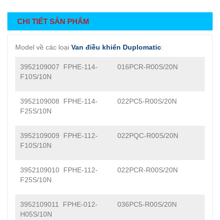
CHI TIẾT SẢN PHẨM
Model về các loại
Van điều khiển Duplomatic
:
3952109007 FPHE-114-
016PCR-R00S/20N
F10S/10N
3952109008 FPHE-114-
022PC5-R00S/20N
F25S/10N
3952109009 FPHE-112-
022PQC-R00S/20N
F10S/10N
3952109010 FPHE-112-
022PCR-R00S/20N
F25S/10N
3952109011 FPHE-012-
036PC5-R00S/20N
H05S/10N