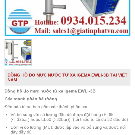
ĐỒNG HỒ ĐO MỰC NƯỚC TỪ XA IGEMA EWLI-3B TẠI VIỆT
NAM
Đồng hồ đo mực nước từ xa Igema EWLI-3B
Các thành phần hệ thống
Đèn báo từ xa bao gồm các thành phần sau:
Vỏ bổ sung với số lượng đầu dò được đặt hàng (EL65
(<=32bar) hoặc EL60 (>32bar)); (tối thiểu 5; tối đa 32 đầu dò)
Đơn vị đo lường (MU); được lắp vào vỏ bổ sung và được nối
dây đầy đủ