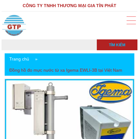
CÔNG TY TNHH THƯƠNG MẠI GIA TÍN PHÁT
TÌM KIẾM
Trang chủ
»
Đồng hồ đo mực nước từ xa Igema EWLI-3B tại Việt Nam