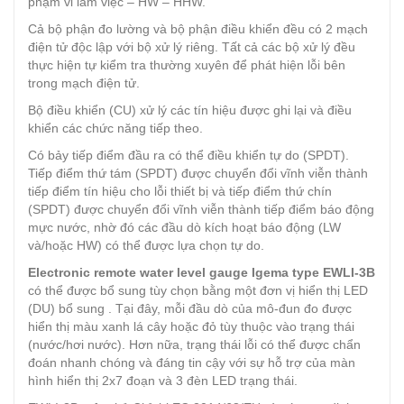
phạm vi làm việc – HW – HHW.
Cả bộ phận đo lường và bộ phận điều khiển đều có 2 mạch
điện tử độc lập với bộ xử lý riêng. Tất cả các bộ xử lý đều
thực hiện tự kiểm tra thường xuyên để phát hiện lỗi bên
trong mạch điện tử.
Bộ điều khiển (CU) xử lý các tín hiệu được ghi lại và điều
khiển các chức năng tiếp theo.
Có bảy tiếp điểm đầu ra có thể điều khiển tự do (SPDT).
Tiếp điểm thứ tám (SPDT) được chuyển đổi vĩnh viễn thành
tiếp điểm tín hiệu cho lỗi thiết bị và tiếp điểm thứ chín
(SPDT) được chuyển đổi vĩnh viễn thành tiếp điểm báo động
mực nước, nhờ đó các đầu dò kích hoạt báo động (LW
và/hoặc HW) có thể được lựa chọn tự do.
Electronic remote water level gauge Igema type EWLI-3B
có thể được bổ sung tùy chọn bằng một đơn vị hiển thị LED
(DU) bổ sung . Tại đây, mỗi đầu dò của mô-đun đo được
hiển thị màu xanh lá cây hoặc đỏ tùy thuộc vào trạng thái
(nước/hơi nước). Hơn nữa, trạng thái lỗi có thể được chẩn
đoán nhanh chóng và đáng tin cậy với sự hỗ trợ của màn
hình hiển thị 2x7 đoạn và 3 đèn LED trạng thái.