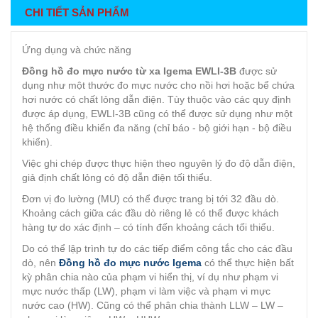
CHI TIẾT SẢN PHẨM
Ứng dụng và chức năng
Đồng hồ đo mực nước từ xa Igema EWLI-3B
được sử
dụng như một thước đo mực nước cho nồi hơi hoặc bể chứa
hơi nước có chất lỏng dẫn điện. Tùy thuộc vào các quy định
được áp dụng, EWLI-3B cũng có thể được sử dụng như một
hệ thống điều khiển đa năng (chỉ báo - bộ giới hạn - bộ điều
khiển).
Việc ghi chép được thực hiện theo nguyên lý đo độ dẫn điện,
giả định chất lỏng có độ dẫn điện tối thiểu.
Đơn vị đo lường (MU) có thể được trang bị tới 32 đầu dò.
Khoảng cách giữa các đầu dò riêng lẻ có thể được khách
hàng tự do xác định – có tính đến khoảng cách tối thiểu.
Do có thể lập trình tự do các tiếp điểm công tắc cho các đầu
dò, nên
Đồng hồ đo mực nước Igema
có thể thực hiện bất
kỳ phân chia nào của phạm vi hiển thị, ví dụ như phạm vi
mực nước thấp (LW), phạm vi làm việc và phạm vi mực
nước cao (HW). Cũng có thể phân chia thành LLW – LW –