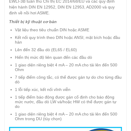
EWLI-3B tuân thủ Chỉ thị EC 2014/68/EU và các quy định
hiện hành DIN EN 12952, DIN EN 12953, AD2000 và quy
định về nồi hơi ASME.
Thiết bị kỹ thuật cơ bản
Vật liệu theo tiêu chuẩn DIN hoặc ASME
Kết nối quy trình theo DIN hoặc ANSI; mặt bích hoặc đầu
hàn
Lên đến 32 đầu dò (EL65 / EL60)
Hiển thị mức độ liên quan đến các đầu dò
1 giao diện riêng biệt 4 mA – 20 mA cho tải lên đến 500
Ohm
7 tiếp điểm công tắc, có thể được gán tự do cho từng đầu
dò
1 lỗi tiếp xúc, kết nối vĩnh viễn
1 tiếp điểm báo động được gán cố định cho báo động
mức nước, đầu dò LW và/hoặc HW có thể được gán tự
do
1 giao diện riêng biệt 4 mA – 20 mA cho tải lên đến 500
Ohm trong DU (tùy chọn)