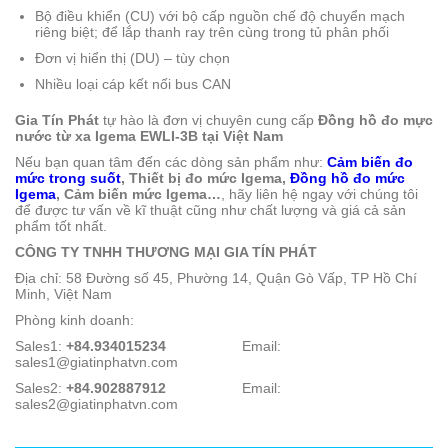
Bộ điều khiển (CU) với bộ cấp nguồn chế độ chuyển mạch
riêng biệt; để lắp thanh ray trên cùng trong tủ phân phối
Đơn vị hiển thị (DU) ‒ tùy chọn
Nhiều loại cáp kết nối bus CAN
Gia Tín Phát
tự hào là đơn vị chuyên cung cấp
Đồng hồ đo mực
nước từ xa Igema EWLI-3B tại Việt Nam
Nếu bạn quan tâm đến các dòng sản phẩm như:
Cảm biến đo
mức trong suốt
, Thiết bị đo mức Igema,
Đồng hồ đo mức
Igema
, Cảm biến mức Igema…
, hãy liên hệ ngay với chúng tôi
để được tư vấn về kĩ thuật cũng như chất lượng và giá cả sản
phẩm tốt nhất.
CÔNG TY TNHH THƯƠNG MẠI GIA TÍN PHÁT
Địa chỉ: 58 Đường số 45, Phường 14, Quận Gò Vấp, TP Hồ Chí
Minh, Việt Nam
Phòng kinh doanh:
Sales1:
+84.934015234
Email:
sales1@giatinphatvn.com
Sales2:
+84.902887912
Email:
sales2@giatinphatvn.com