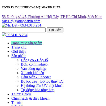
CÔNG TY TNHH THƯƠNG MẠI GIA TÍN PHÁT
58 Đường số 45, Phường An Hội Tây, TP Hồ Chí Minh, Việt Nam
sales1@giatinphatvn.com
Tìm kiếm
0934.015.234
Danh mục sản phẩm
Trang chủ
Giới thiệu
Sản phẩm
Động cơ - Hộp số
Bơm công nghiệp
Van công nghiệp
Xi lanh khí nén
Cảm biến - Encoder
Bộ lọc dầu - Bộ lọc thủy lực
Hệ thống đèn UV diệt khuẩn
Tự động hóa tổng hợp
Thương hiệu
Chính sách & điều khoản
Tin tức