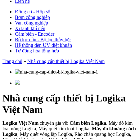
Liên hệ
Động cơ - Hộp số
Bơm công nghiệp
Van công nghiệp
Xi lanh khí nén
Cảm biến - Encoder
Bộ lọc dầu - Bộ lọc thủy lực
Hệ thống đèn UV diệt khuẩn
Tự động hóa tổng hợp
Trang chủ
»
Nhà cung cấp thiết bị Logika Việt Nam
Nhà cung cấp thiết bị Logika
Việt Nam
Logika Việt Nam
chuyên gia về:
Cảm biến Logika
, Máy dò kim
loại nóng Logika, Máy quét kim loại Logika,
Máy đo khoảng cách
Logika
, Máy quét vòng lặp Logika, Rào chắn quang học Logika,