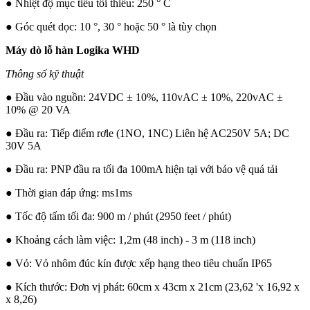
● Nhiệt độ mục tiêu tối thiểu: 250 ° C
● Góc quét dọc: 10 °, 30 ° hoặc 50 ° là tùy chọn
Máy dò lỗ hàn Logika WHD
Thông số kỹ thuật
● Đầu vào nguồn: 24VDC ± 10%, 110vAC ± 10%, 220vAC ±
10% @ 20 VA
● Đầu ra: Tiếp điểm rơle (1NO, 1NC) Liên hệ AC250V 5A; DC
30V 5A
● Đầu ra: PNP đầu ra tối đa 100mA hiện tại với bảo vệ quá tải
● Thời gian đáp ứng: ms1ms
● Tốc độ tấm tối đa: 900 m / phút (2950 feet / phút)
● Khoảng cách làm việc: 1,2m (48 inch) - 3 m (118 inch)
● Vỏ: Vỏ nhôm đúc kín được xếp hạng theo tiêu chuẩn IP65
● Kích thước: Đơn vị phát: 60cm x 43cm x 21cm (23,62 'x 16,92 x
x 8,26)