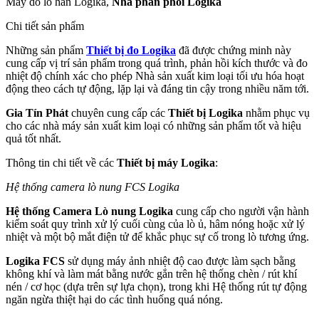
Máy dò lỗ hàn Logika,
Nhà phân phối Logika
Chi tiết sản phẩm
Những sản phẩm
Thiết bị đo Logika
đã được chứng minh này
cung cấp vị trí sản phẩm trong quá trình, phản hồi kích thước và đo
nhiệt độ chính xác cho phép Nhà sản xuất kim loại tối ưu hóa hoạt
động theo cách tự động, lặp lại và đáng tin cậy trong nhiều năm tới.
Gia Tín Phát
chuyên cung cấp các
Thiết bị Logika
nhằm phục vụ
cho các nhà máy sản xuất kim loại có những sản phẩm tốt và hiệu
quả tốt nhất.
Thông tin chi tiết về các
Thiết bị máy Logika
:
Hệ thống camera lò nung FCS Logika
Hệ thống Camera Lò nung Logika
cung cấp cho người vận hành
kiểm soát quy trình xử lý cuối cùng của lò ủ, hâm nóng hoặc xử lý
nhiệt và một bộ mắt điện tử để khắc phục sự cố trong lò tương ứng.
Logika FCS
sử dụng máy ảnh nhiệt độ cao được làm sạch bằng
không khí và làm mát bằng nước gắn trên hệ thống chèn / rút khí
nén / cơ học (dựa trên sự lựa chọn), trong khi Hệ thống rút tự động
ngăn ngừa thiệt hại do các tình huống quá nóng.