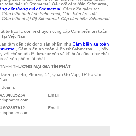
n toàn điện tử Schmersal, Đầu nối cảm biến Schmersal,
đóng cắt thang máy Schmersal
, Cảm biến giám sát
, Cảm biến hình ảnh Schmersal, Cảm biến áp suất
, Cảm biến nhiệt độ Schmersal, Cáp cảm biến Schmersal
hát
tự hào là đơn vị chuyên cung cấp
Cảm biến an toàn
 tại Việt Nam
uan tâm đến các dòng sản phẩm như
Cảm biến an toàn
chmersal
,
Cảm biến an toàn điện tử Schmersal …
, hãy
ay với chúng tôi để được tư vấn về kĩ thuật cũng như chất
iá cả sản phẩm tốt nhất.
TNHH THƯƠNG MẠI GIA TÍN PHÁT
58 Đường số 45, Phường 14, Quận Gò Vấp, TP Hồ Chí
t Nam
h doanh:
4.934015234
Email:
atinphatvn.com
4.902887912
Email:
atinphatvn.com