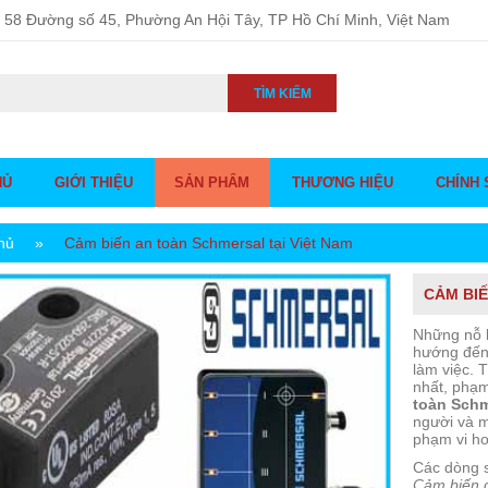
58 Đường số 45, Phường An Hội Tây, TP Hồ Chí Minh, Việt Nam
TÌM KIẾM
HỦ
GIỚI THIỆU
SẢN PHẨM
THƯƠNG HIỆU
CHÍNH 
hủ
»
Cảm biến an toàn Schmersal tại Việt Nam
CẢM BIẾ
Những nỗ 
hướng đến 
làm việc. 
nhất, phạm
toàn Schm
người và m
phạm vi ho
Các dòng 
Cảm biến q