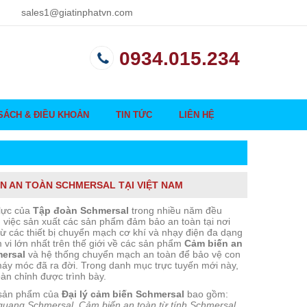
sales1@giatinphatvn.com
0934.015.234
SÁCH & ĐIỀU KHOẢN
TIN TỨC
LIÊN HỆ
N AN TOÀN SCHMERSAL TẠI VIỆT NAM
lực của
Tập đoàn Schmersal
trong nhiều năm đều
việc sản xuất các sản phẩm đảm bảo an toàn tại nơi
Từ các thiết bị chuyển mạch cơ khí và nhạy điện đa dạng
 vi lớn nhất trên thế giới về các sản phẩm
Cảm biến an
ersal
và hệ thống chuyển mạch an toàn để bảo vệ con
áy móc đã ra đời. Trong danh mục trực tuyến mới này,
àn chỉnh được trình bày.
sản phẩm của
Đại lý cảm biến Schmersal
bao gồm:
uang Schmersal, Cảm biến an toàn từ tính Schmersal,