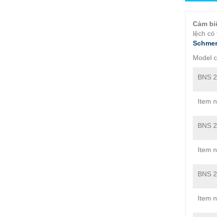
Cảm bi
lệch có
Schmer
Model 
BNS 2
Item 
BNS 2
Item 
BNS 2
Item 