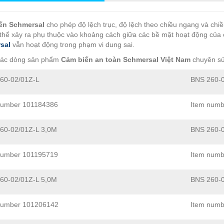
ến Schmersal
cho phép độ lệch trục, độ lệch theo chiều ngang và chi
 thể xảy ra phụ thuộc vào khoảng cách giữa các bề mặt hoạt động của
sal
vẫn hoạt động trong phạm vi dung sai.
các dòng sản phẩm
Cảm biến an toàn Schmersal Việt Nam
chuyên sử
60-02/01Z-L
BNS 260-
number 101184386
Item numb
60-02/01Z-L 3,0M
BNS 260-
number 101195719
Item numb
60-02/01Z-L 5,0M
BNS 260-
number 101206142
Item num