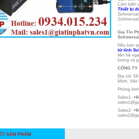
Cảm biến a
Thiết bị 
Schmersal
Schmersal
…
Gia Tín P
Schmersal
Nếu bạn q
từ tính S
liên hệ ng
lượng và g
CÔNG TY 
Địa chỉ: 
Minh, Việ
Phòng kin
Sales1:
+8
sales1@gi
Sales2:
+8
sales2@gi
IẾT SẢN PHẨM