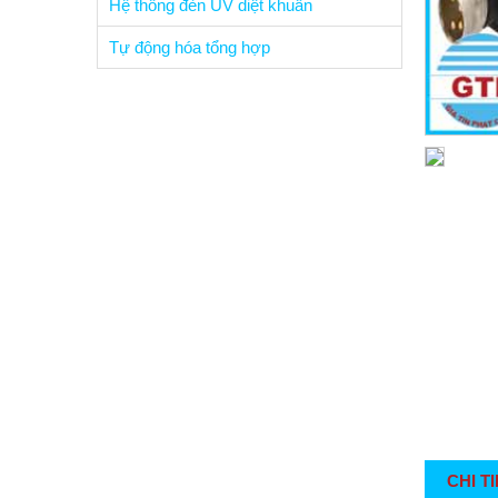
Hệ thống đèn UV diệt khuẩn
Tự động hóa tổng hợp
CHI T