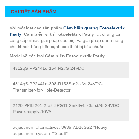
CHI TIẾT SẢN PHẨM
Với một loạt các sản phẩm
Cảm biến quang Fotoelektrik
Pauly
,
Cảm biến vị trí Fotoelektrik Pauly
…, chúng tôi
cung cấp nhiều giải pháp đặc biệt và giải pháp dành riêng
cho khách hàng bên cạnh các thiết bị tiêu chuẩn.
Model về các loại
Cảm biến Fotoelektrik Pauly
:
4312qS-PP2441q-154-R27S-24VDC
4314qS-PP2441q-308-R153S-e2-z3s-24VDC-
Transmitter-for-Hole-Detector
2420-PP83201-2-e2-3PG11-2mk3+1-z3s-stA5-24VDC-
Power-supply-10VA
adjustment-alternatives:-8635-AD26SS2-"Heavy-
adjustment-system-""Stauff""