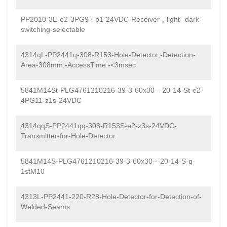
PP2010-3E-e2-3PG9-i-p1-24VDC-Receiver-,-light--dark-
switching-selectable
4314qL-PP2441q-308-R153-Hole-Detector,-Detection-
Area-308mm,-AccessTime:-<3msec
5841M14St-PLG4761210216-39-3-60x30---20-14-St-e2-
4PG11-z1s-24VDC
4314qqS-PP2441qq-308-R153S-e2-z3s-24VDC-
Transmitter-for-Hole-Detector
5841M14S-PLG4761210216-39-3-60x30---20-14-S-q-
1stM10
4313L-PP2441-220-R28-Hole-Detector-for-Detection-of-
Welded-Seams