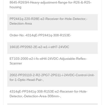
8645-R26SH-Heavy-adjustment-flange-for-R26-&-R25-
housing
PP2441q-220-R28E-e2-Receiver-for-Hole-Detector,-
Detection-Area
Order-No.-4314qE-PP2441q-308-R153E-
1661E-PP2092-2E-e2-w1-i-stH7-24VDC
ET103-2000-e2-i-fx-stH4-24VDC-Adjustable-Reflex-
Scanner
2002-PP20110-2-R2-2PG7-2PG11-i-24VDC-Control-Unit-
for-1-Optic-Head-Pair-,
4314qE-PP2441q-308-R153E-e2-Receiver-for-Hole-
Detector,-Detection-Area-308mm-,