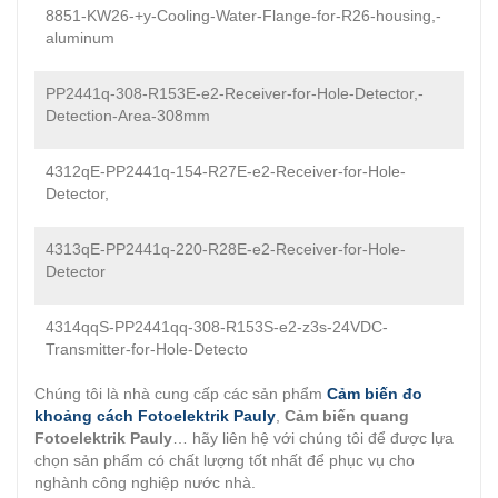
8851-KW26-+y-Cooling-Water-Flange-for-R26-housing,-
aluminum
PP2441q-308-R153E-e2-Receiver-for-Hole-Detector,-
Detection-Area-308mm
4312qE-PP2441q-154-R27E-e2-Receiver-for-Hole-
Detector,
4313qE-PP2441q-220-R28E-e2-Receiver-for-Hole-
Detector
4314qqS-PP2441qq-308-R153S-e2-z3s-24VDC-
Transmitter-for-Hole-Detecto
Chúng tôi là nhà cung cấp các sản phẩm
Cảm biến đo
khoảng cách Fotoelektrik Pauly
,
Cảm biến quang
Fotoelektrik Pauly
… hãy liên hệ với chúng tôi để được lựa
chọn sản phẩm có chất lượng tốt nhất để phục vụ cho
nghành công nghiệp nước nhà.