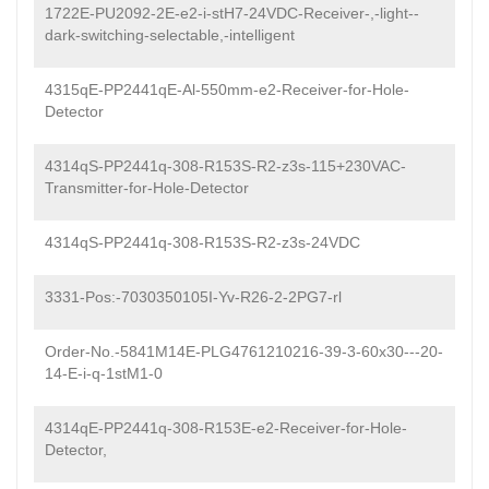
1722E-PU2092-2E-e2-i-stH7-24VDC-Receiver-,-light--
dark-switching-selectable,-intelligent
4315qE-PP2441qE-Al-550mm-e2-Receiver-for-Hole-
Detector
4314qS-PP2441q-308-R153S-R2-z3s-115+230VAC-
Transmitter-for-Hole-Detector
4314qS-PP2441q-308-R153S-R2-z3s-24VDC
3331-Pos:-7030350105I-Yv-R26-2-2PG7-rl
Order-No.-5841M14E-PLG4761210216-39-3-60x30---20-
14-E-i-q-1stM1-0
4314qE-PP2441q-308-R153E-e2-Receiver-for-Hole-
Detector,