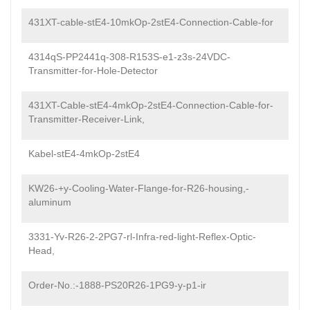
431XT-cable-stE4-10mkOp-2stE4-Connection-Cable-for
4314qS-PP2441q-308-R153S-e1-z3s-24VDC-
Transmitter-for-Hole-Detector
431XT-Cable-stE4-4mkOp-2stE4-Connection-Cable-for-
Transmitter-Receiver-Link,
Kabel-stE4-4mkOp-2stE4
KW26-+y-Cooling-Water-Flange-for-R26-housing,-
aluminum
3331-Yv-R26-2-2PG7-rl-Infra-red-light-Reflex-Optic-
Head,
Order-No.:-1888-PS20R26-1PG9-y-p1-ir