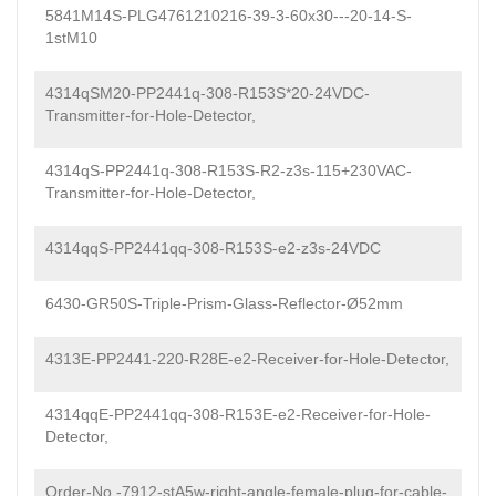
5841M14S-PLG4761210216-39-3-60x30---20-14-S-
1stM10
4314qSM20-PP2441q-308-R153S*20-24VDC-
Transmitter-for-Hole-Detector,
4314qS-PP2441q-308-R153S-R2-z3s-115+230VAC-
Transmitter-for-Hole-Detector,
4314qqS-PP2441qq-308-R153S-e2-z3s-24VDC
6430-GR50S-Triple-Prism-Glass-Reflector-Ø52mm
4313E-PP2441-220-R28E-e2-Receiver-for-Hole-Detector,
4314qqE-PP2441qq-308-R153E-e2-Receiver-for-Hole-
Detector,
Order-No.-7912-stA5w-right-angle-female-plug-for-cable-