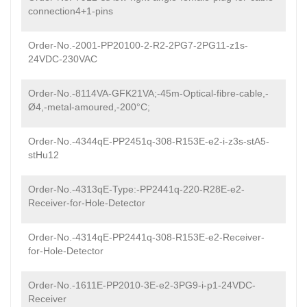
connection4+1-pins
Order-No.-2001-PP20100-2-R2-2PG7-2PG11-z1s-
24VDC-230VAC
Order-No.-8114VA-GFK21VA;-45m-Optical-fibre-cable,-
Ø4,-metal-amoured,-200°C;
Order-No.-4344qE-PP2451q-308-R153E-e2-i-z3s-stA5-
stHu12
Order-No.-4313qE-Type:-PP2441q-220-R28E-e2-
Receiver-for-Hole-Detector
Order-No.-4314qE-PP2441q-308-R153E-e2-Receiver-
for-Hole-Detector
Order-No.-1611E-PP2010-3E-e2-3PG9-i-p1-24VDC-
Receiver