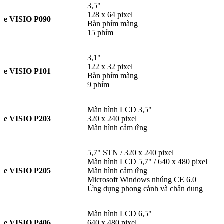
3,5"
128 x 64 pixel
e VISIO P090
Bàn phím màng
15 phím
3,1"
122 x 32 pixel
e VISIO P101
Bàn phím màng
9 phím
Màn hình LCD 3,5"
e VISIO P203
320 x 240 pixel
Màn hình cảm ứng
5,7" STN / 320 x 240 pixel
Màn hình LCD 5,7" / 640 x 480 pixel
e VISIO P205
Màn hình cảm ứng
Microsoft Windows nhúng CE 6.0
Ứng dụng phong cảnh và chân dung
Màn hình LCD 6,5"
e VISIO P406
640 x 480 pixel