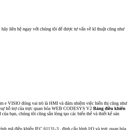
, hãy liên hệ ngay với chúng tôi để được tư vấn về kĩ thuật cũng như
hẩm e VISIO đóng vai trò là HMI và đảm nhiệm việc hiển thị cũng như
. Với sự hỗ trợ của trực quan hóa WEB CODESYS V2
Bảng điều khiển
của bạn, chúng tôi cũng sẵn lòng tạo các biến thể và thiết kế sản
mã điều khiển IEC 61131-3 , định cấu hình I/O và trực quan hóa