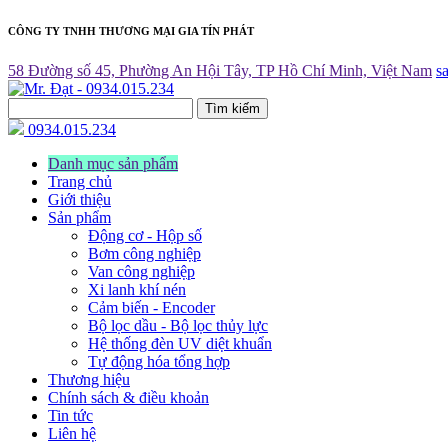
CÔNG TY TNHH THƯƠNG MẠI GIA TÍN PHÁT
58 Đường số 45, Phường An Hội Tây, TP Hồ Chí Minh, Việt Nam
s
Tìm kiếm
0934.015.234
Danh mục sản phẩm
Trang chủ
Giới thiệu
Sản phẩm
Động cơ - Hộp số
Bơm công nghiệp
Van công nghiệp
Xi lanh khí nén
Cảm biến - Encoder
Bộ lọc dầu - Bộ lọc thủy lực
Hệ thống đèn UV diệt khuẩn
Tự động hóa tổng hợp
Thương hiệu
Chính sách & điều khoản
Tin tức
Liên hệ