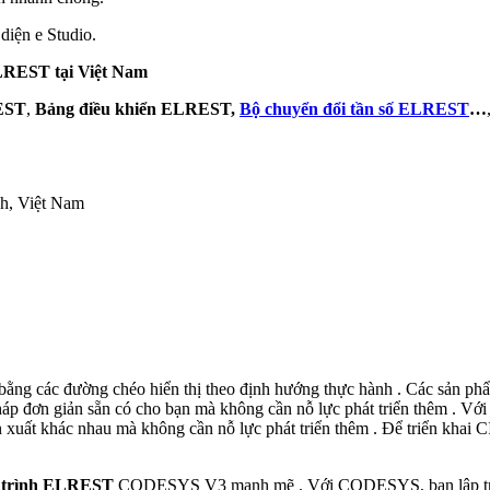
 diện e Studio.
LREST tại Việt Nam
EST
,
Bảng điều khiển ELREST,
Bộ chuyển đổi tần số ELREST
…
h, Việt Nam
g bằng các đường chéo hiển thị theo định hướng thực hành . Các sản p
 pháp đơn giản sẵn có cho bạn mà không cần nỗ lực phát triển thêm 
xuất khác nhau mà không cần nỗ lực phát triển thêm . Để triển khai CI 
p trình ELREST
CODESYS V3 mạnh mẽ . Với CODESYS, bạn lập trình 