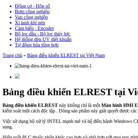
Động cơ - Hộp số
Bơm công nghiệp
Van công nghiệp
Xi lanh khí nén
Cảm biến - Encoder
Bộ lọc dầu - Bộ lọc thủy lực
Hệ thống đèn UV diệt khuẩn
Tự động hóa tổng hợp
Trang chủ
»
Bảng điều khiển ELREST tại Việt Nam
Bảng điều khiển ELREST tại V
Bảng điều khiển ELREST
này không chỉ là một
Màn hình HMI 
kiểm soát một cách độc lập . Dòng sản phẩm này giải quyết được các
Việc sử dụng bộ xử lý INTEL mạnh mẽ và hệ điều hành Windows CE c
sung.
Hiệu suất PLC thuộc phân khúc cao hơn và phù hợp với mọi quy trì