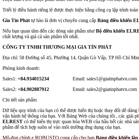
Triết lý điều hành riêng lẻ được thực hiện bằng công cụ lập trình toàn
Gia Tín Phát
tự hào là đơn vị chuyên cung cấp
Bảng điều khiển E
Nếu bạn quan tâm đến các dòng sản phẩm như
Bộ điều khiển ELR
chất lượng và giá cả sản phẩm tốt nhất.
CÔNG TY TNHH THƯƠNG MẠI GIA TÍN PHÁT
Địa chỉ: 58 Đường số 45, Phường 14, Quận Gò Vấp, TP Hồ Chí Min
Phòng kinh doanh:
Sales1:
+84.934015234
Email: sales1@giatinphatvn.com
Sales2:
+84.902887912
Email: sales2@giatinphatvn.com
Chi tiết sản phẩm
Dữ liệu quy trình của bạn có thể được hiển thị hoặc thay đổi dễ dàn
vận hành hệ thống của bạn. Với Bảng Web của chúng tôi , các giải
ELREST
có thể hiển thị trực quan hóa WEB của hầu hết các nhà sản 
phẩm để tích hợp suôn sẻ vào môi trường ứng dụng của bạn.
Mô-đun chính e ROBUSTO cung cấp cho bạn
Bảng điều khiển lậ