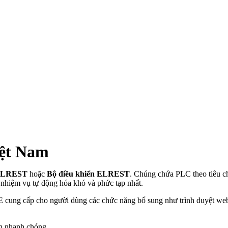
iệt Nam
ELREST
hoặc
Bộ điều khiển ELREST
. Chúng chứa PLC theo tiêu c
 nhiệm vụ tự động hóa khó và phức tạp nhất.
ung cấp cho người dùng các chức năng bổ sung như trình duyệt web, 
nh nhanh chóng.