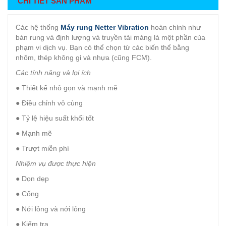
CHI TIẾT SẢN PHẨM
Các hệ thống
Máy rung Netter Vibration
hoàn chỉnh như
bàn rung và định lượng và truyền tải máng là một phần của
phạm vi dịch vụ. Bạn có thể chọn từ các biến thể bằng
nhôm, thép không gỉ và nhựa (cũng FCM).
Các tính năng và lợi ích
● Thiết kế nhỏ gọn và mạnh mẽ
● Điều chỉnh vô cùng
● Tỷ lệ hiệu suất khối tốt
● Mạnh mẽ
● Trượt miễn phí
Nhiệm vụ được thực hiện
● Dọn dẹp
● Cống
● Nới lỏng và nới lỏng
● Kiểm tra