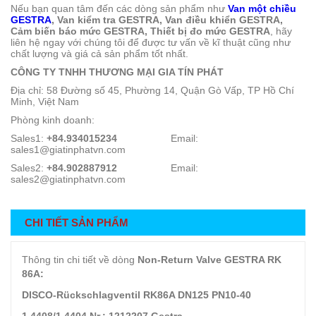
Nếu bạn quan tâm đến các dòng sản phẩm như
Van một chiều
GESTRA
, Van kiểm tra GESTRA, Van điều khiển GESTRA,
Cảm biến báo mức GESTRA, Thiết bị đo mức GESTRA
, hãy
liên hệ ngay với chúng tôi để được tư vấn về kĩ thuật cũng như
chất lượng và giá cả sản phẩm tốt nhất.
CÔNG TY TNHH THƯƠNG MẠI GIA TÍN PHÁT
Địa chỉ: 58 Đường số 45, Phường 14, Quận Gò Vấp, TP Hồ Chí
Minh, Việt Nam
Phòng kinh doanh:
Sales1:
+84.934015234
Email:
sales1@giatinphatvn.com
Sales2:
+84.902887912
Email:
sales2@giatinphatvn.com
CHI TIẾT SẢN PHẨM
Thông tin chi tiết về dòng
Non-Return Valve GESTRA RK
86A:
DISCO-Rückschlagventil RK86A DN125 PN10-40