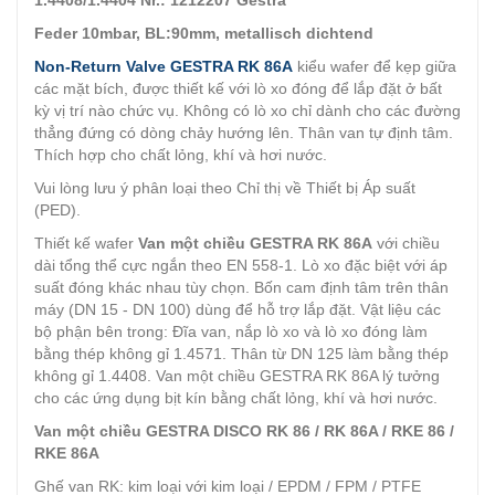
1.4408/1.4404 Nr.: 1212207 Gestra
Feder 10mbar, BL:90mm, metallisch dichtend
Non-Return Valve GESTRA RK 86A
kiểu wafer để kẹp giữa
các mặt bích, được thiết kế với lò xo đóng để lắp đặt ở bất
kỳ vị trí nào chức vụ. Không có lò xo chỉ dành cho các đường
thẳng đứng có dòng chảy hướng lên. Thân van tự định tâm.
Thích hợp cho chất lỏng, khí và hơi nước.
Vui lòng lưu ý phân loại theo Chỉ thị về Thiết bị Áp suất
(PED).
Thiết kế wafer
Van một chiều GESTRA RK 86A
với chiều
dài tổng thể cực ngắn theo EN 558-1. Lò xo đặc biệt với áp
suất đóng khác nhau tùy chọn. Bốn cam định tâm trên thân
máy (DN 15 - DN 100) dùng để hỗ trợ lắp đặt. Vật liệu các
bộ phận bên trong: Đĩa van, nắp lò xo và lò xo đóng làm
bằng thép không gỉ 1.4571. Thân từ DN 125 làm bằng thép
không gỉ 1.4408. Van một chiều GESTRA RK 86A lý tưởng
cho các ứng dụng bịt kín bằng chất lỏng, khí và hơi nước.
Van một chiều GESTRA DISCO RK 86 / RK 86A / RKE 86 /
RKE 86A
Ghế van RK: kim loại với kim loại / EPDM / FPM / PTFE