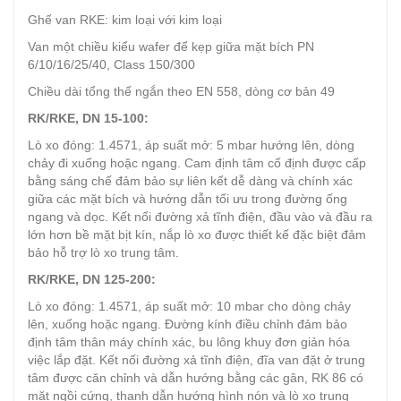
Ghế van RKE: kim loại với kim loại
Van một chiều kiểu wafer để kẹp giữa mặt bích PN
6/10/16/25/40, Class 150/300
Chiều dài tổng thể ngắn theo EN 558, dòng cơ bản 49
RK/RKE, DN 15-100:
Lò xo đóng: 1.4571, áp suất mở: 5 mbar hướng lên, dòng
chảy đi xuống hoặc ngang. Cam định tâm cố định được cấp
bằng sáng chế đảm bảo sự liên kết dễ dàng và chính xác
giữa các mặt bích và hướng dẫn tối ưu trong đường ống
ngang và dọc. Kết nối đường xả tĩnh điện, đầu vào và đầu ra
lớn hơn bề mặt bịt kín, nắp lò xo được thiết kế đặc biệt đảm
bảo hỗ trợ lò xo trung tâm.
RK/RKE, DN 125-200:
Lò xo đóng: 1.4571, áp suất mở: 10 mbar cho dòng chảy
lên, xuống hoặc ngang. Đường kính điều chỉnh đảm bảo
định tâm thân máy chính xác, bu lông khuy đơn giản hóa
việc lắp đặt. Kết nối đường xả tĩnh điện, đĩa van đặt ở trung
tâm được căn chỉnh và dẫn hướng bằng các gân, RK 86 có
mặt ngồi cứng, thanh dẫn hướng hình nón và lò xo trung