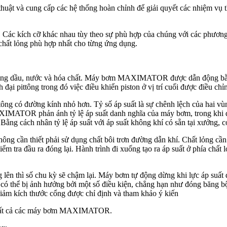
thuật và cung cấp các hệ thống hoàn chỉnh để giải quyết các nhiệm vụ 
Các kích cỡ khác nhau tùy theo sự phù hợp của chúng với các phương
ất lỏng phù hợp nhất cho từng ứng dụng.
ụng dầu, nước và hóa chất. Máy bơm MAXIMATOR được dẫn động bằng k
đại pittông trong đó việc điều khiển piston ở vị trí cuối được điều chỉ
tông có đường kính nhỏ hơn. Tỷ số áp suất là sự chênh lệch của hai vù
IMATOR phản ánh tỷ lệ áp suất danh nghĩa của máy bơm, trong khi dữ li
Bằng cách nhân tỷ lệ áp suất với áp suất không khí có sẵn tại xưởng, có
ng cần thiết phải sử dụng chất bôi trơn đường dẫn khí. Chất lỏng cần 
m tra đầu ra đóng lại. Hành trình đi xuống tạo ra áp suất ở phía chất 
 lên thì số chu kỳ sẽ chậm lại. Máy bơm tự động dừng khi lực áp suất
 có thể bị ảnh hưởng bởi một số điều kiện, chẳng hạn như đóng băng b
iảm kích thước cổng được chỉ định và tham khảo ý kiến
o tất cả các máy bơm MAXIMATOR.