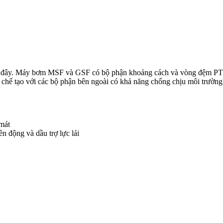
đây. Máy bơm MSF và GSF có bộ phận khoảng cách và vòng đệm PTFE 
c chế tạo với các bộ phận bên ngoài có khả năng chống chịu môi trườn
mát
n động và dầu trợ lực lái