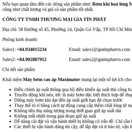
Nếu bạn quan tâm đến các dòng sản phẩm như:
Bơm khí hoá lỏng 
cũng như chất lượng và giá cả sản phẩm tốt nhất.
CÔNG TY TNHH THƯƠNG MẠI GIA TÍN PHÁT
Địa chỉ: 58 Đường số 45, Phường 14, Quận Gò Vấp, TP Hồ Chí Min
Phòng kinh doanh:
Sales1:
+84.934015234
Email: sales1@giatinphatvn.com
Sales2:
+84.902887912
Email: sales2@giatinphatvn.com
Chi tiết sản phẩm
Khái niệm
Máy bơm cao áp Maximator
mang lại một số lợi ích cho
Điều chỉnh áp suất thông qua bộ điều khiển áp suất thủ công h
Truyền động khí nén, tức là máy bơm đặc biệt thích hợp để ứ
Dừng máy bơm khi đạt đến áp suất giới hạn đã chọn trước
Thay thế rò rỉ bằng cách tự động cung cấp thêm chất lỏng từ 
Không tiêu thụ năng lượng trong thời gian giữ áp suất dài
Không mất nhiệt trong giai đoạn giữ áp suất
Dễ dàng cài đặt và vận hành thiết bị không có vấn đề. Chỉ cần
Các thiết bị vận hành đáng tin cậy, dễ lắp đặt và ít bảo trì, vận