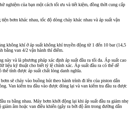
thử nghiệm của bạn một cách tối ưu và tiết kiệm, đồng thời cung cấp
 tiện bơm khác nhau, tốc độ dòng chảy khác nhau và áp suất vận
hông khí ở áp suất không khí truyền động từ 1 đến 10 bar (14,5
nh bằng van 4/2 vận hành thí điểm.
ng này và là phương pháp xác định áp suất đầu ra tối đa. Áp suất cao
ệu kỹ thuật cho biết tỷ lệ chính xác. Áp suất đầu ra có thể dễ
 thể tính được áp suất chất lỏng danh nghĩa.
bơm sẽ chảy vào buồng hút theo hành trình đi lên của piston dẫn
lỏng. Van kiểm tra đầu vào được đóng lại và van kiểm tra đầu ra được
 đầu ra bằng nhau. Máy bơm khởi động lại khi áp suất đầu ra giảm nhẹ
ộ giảm âm hoặc van điều khiển (gây ra bởi độ ẩm trong đường dẫn