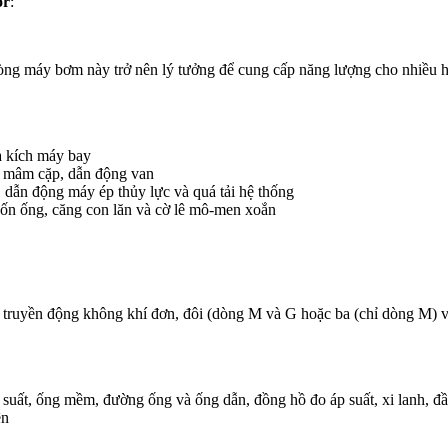
or
:
 dòng máy bơm này trở nên lý tưởng để cung cấp năng lượng cho nhiều 
à kích máy bay
t, mâm cặp, dẫn động van
, dẫn động máy ép thủy lực và quá tải hệ thống
 uốn ống, căng con lăn và cờ lê mô-men xoắn
ruyền động không khí đơn, đôi (dòng M và G hoặc ba (chỉ dòng M) và 
áp suất, ống mềm, đường ống và ống dẫn, đồng hồ đo áp suất, xi lanh, 
ên