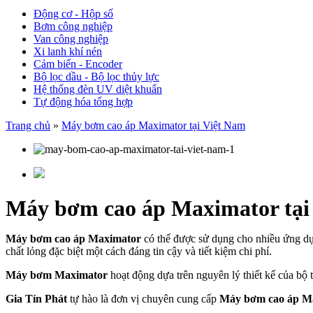
Động cơ - Hộp số
Bơm công nghiệp
Van công nghiệp
Xi lanh khí nén
Cảm biến - Encoder
Bộ lọc dầu - Bộ lọc thủy lực
Hệ thống đèn UV diệt khuẩn
Tự động hóa tổng hợp
Trang chủ
»
Máy bơm cao áp Maximator tại Việt Nam
Máy bơm cao áp Maximator tại
Máy bơm cao áp Maximator
có thể được sử dụng cho nhiều ứng dụn
chất lỏng đặc biệt một cách đáng tin cậy và tiết kiệm chi phí.
Máy bơm Maximator
hoạt động dựa trên nguyên lý thiết kế của bộ 
Gia Tín Phát
tự hào là đơn vị chuyên cung cấp
Máy bơm cao áp M