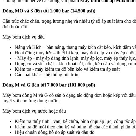
Thông tin chi tiết về các dòng sản phẩm
Máy bơm cao áp Maximat
Dòng MO và S (lên tới 1.000 bar (14.500 psi))
Cấu trúc chắc chắn, trọng lượng nhẹ và nhiều tỷ số áp suất làm cho
đơn hoặc đôi.
Máy bơm dịch vụ dầu
Nâng và Kích – bàn nâng, thang máy kích cắt kéo, kích dầm v
Hoạt động thủy lực – thiết bị kẹp, máy đột dập và máy ép chố
- Máy ép - máy ép đẳng tĩnh lạnh, máy ép lọc, máy ép thủy lực
Dụng cụ và siết chặt – kích hoạt cắt, uốn, kéo cáp và dụng cụ
Kiểm tra - máy kiểm tra độ bền kéo và kiểm tra áp suất
Các loại khác – hệ thống bôi trơn
Dòng M và G (lên tới 7.000 bar (101.000 psi))
Máy bơm dòng M và G có sẵn ở dạng tác động đơn hoặc kép với đầu t
tuyệt vời cho ứng dụng nước.
Máy bơm dịch vụ nước hoặc dầu
Kiểm tra thủy tĩnh - van, bể chứa, bình chịu áp lực, công tắc 
Kiểm tra độ mỏi theo chu kỳ và bùng nổ của các thành phần tr
Hiệu chuẩn đồng hồ đo áp suất và đầu dò