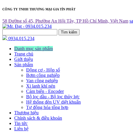
CÔNG TY TNHH THƯƠNG MẠI GIA TÍN PHÁT
58 Đường số 45, Phường An Hội Tây, TP Hồ Chí Minh, Việt Nam
s
Tìm kiếm
0934.015.234
Danh mục sản phẩm
Trang chủ
Giới thiệu
Sản phẩm
Động cơ - Hộp số
Bơm công nghiệp
Van công nghiệp
Xi lanh khí nén
Cảm biến - Encoder
Bộ lọc dầu - Bộ lọc thủy lực
Hệ thống đèn UV diệt khuẩn
Tự động hóa tổng hợp
Thương hiệu
Chính sách & điều khoản
Tin tức
Liên hệ