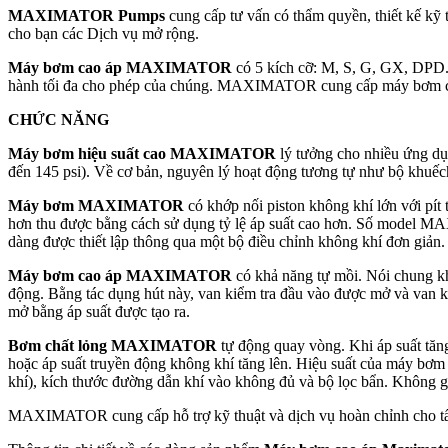
MAXIMATOR Pumps
cung cấp tư vấn có thẩm quyền, thiết kế kỹ 
cho bạn các Dịch vụ mở rộng.
Máy bơm cao áp MAXIMATOR
có 5 kích cỡ: M, S, G, GX, DPD. 
hành tối đa cho phép của chúng. MAXIMATOR cung cấp máy bơm ch
CHỨC NĂNG
Máy bơm hiệu suất cao MAXIMATOR
lý tưởng cho nhiều ứng d
đến 145 psi). Về cơ bản, nguyên lý hoạt động tương tự như bộ khuếch 
Máy bơm MAXIMATOR
có khớp nối piston không khí lớn với pít 
hơn thu được bằng cách sử dụng tỷ lệ áp suất cao hơn. Số model MAX
dàng được thiết lập thông qua một bộ điều chỉnh không khí đơn giản. 
Máy bơm cao áp MAXIMATOR
có khả năng tự mồi. Nói chung khô
động. Bằng tác dụng hút này, van kiểm tra đầu vào được mở và van kiể
mở bằng áp suất được tạo ra.
Bơm chất lỏng MAXIMATOR
tự động quay vòng. Khi áp suất tăng
hoặc áp suất truyền động không khí tăng lên. Hiệu suất của máy bơm
khí), kích thước đường dẫn khí vào không đủ và bộ lọc bẩn. Không g
MAXIMATOR cung cấp hỗ trợ kỹ thuật và dịch vụ hoàn chỉnh ch