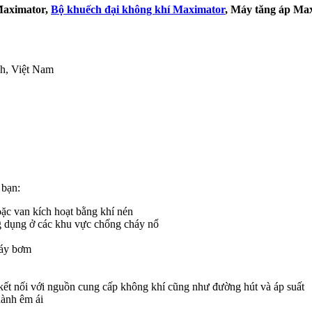
Maximator,
Bộ khuếch đại không khí Maximator
, Máy tăng áp Ma
h, Việt Nam
 bạn:
oặc van kích hoạt bằng khí nén
ng dụng ở các khu vực chống cháy nổ
máy bơm
 kết nối với nguồn cung cấp không khí cũng như đường hút và áp suất
 hành êm ái