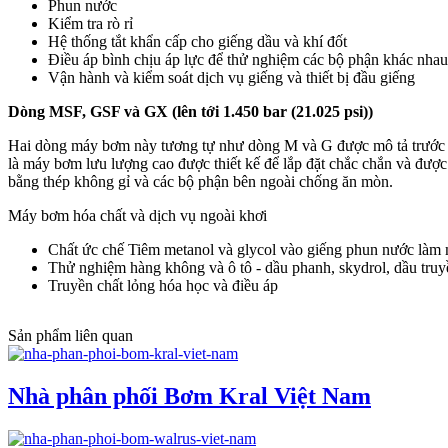
Phun nước
Kiểm tra rò rỉ
Hệ thống tắt khẩn cấp cho giếng dầu và khí đốt
Điều áp bình chịu áp lực để thử nghiệm các bộ phận khác nhau
Vận hành và kiểm soát dịch vụ giếng và thiết bị đầu giếng
Dòng MSF, GSF và GX (lên tới 1.450 bar (21.025 psi))
Hai dòng máy bơm này tương tự như dòng M và G được mô tả trước 
là máy bơm lưu lượng cao được thiết kế để lắp đặt chắc chắn và đượ
bằng thép không gỉ và các bộ phận bên ngoài chống ăn mòn.
Máy bơm hóa chất và dịch vụ ngoài khơi
Chất ức chế Tiêm metanol và glycol vào giếng phun nước làm 
Thử nghiệm hàng không và ô tô - dầu phanh, skydrol, dầu truyề
Truyền chất lỏng hóa học và điều áp
Sản phẩm liên quan
Nhà phân phối Bơm Kral Việt Nam