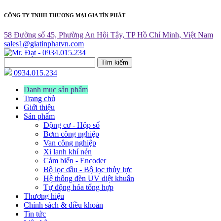
CÔNG TY TNHH THƯƠNG MẠI GIA TÍN PHÁT
58 Đường số 45, Phường An Hội Tây, TP Hồ Chí Minh, Việt Nam
sales1@giatinphatvn.com
Tìm kiếm
0934.015.234
Danh mục sản phẩm
Trang chủ
Giới thiệu
Sản phẩm
Động cơ - Hộp số
Bơm công nghiệp
Van công nghiệp
Xi lanh khí nén
Cảm biến - Encoder
Bộ lọc dầu - Bộ lọc thủy lực
Hệ thống đèn UV diệt khuẩn
Tự động hóa tổng hợp
Thương hiệu
Chính sách & điều khoản
Tin tức