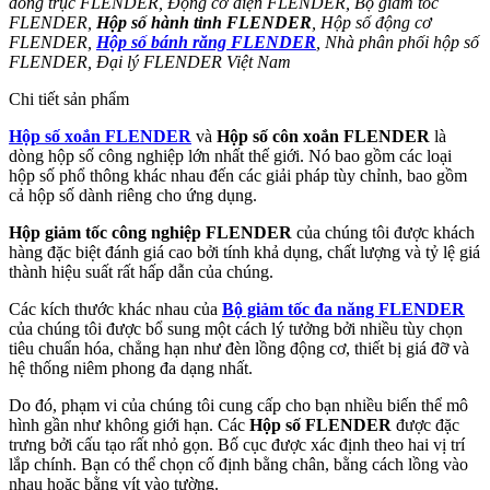
đồng trục FLENDER, Động cơ điện FLENDER, Bộ giảm tốc
FLENDER,
Hộp số hành tinh FLENDER
, Hộp số động cơ
FLENDER,
Hộp số bánh răng FLENDER
, Nhà phân phối hộp số
FLENDER, Đại lý FLENDER Việt Nam
Chi tiết sản phẩm
Hộp số xoắn FLENDER
và
Hộp số côn xoắn FLENDER
là
dòng hộp số công nghiệp lớn nhất thế giới. Nó bao gồm các loại
hộp số phổ thông khác nhau đến các giải pháp tùy chỉnh, bao gồm
cả hộp số dành riêng cho ứng dụng.
Hộp giảm tốc công nghiệp FLENDER
của chúng tôi được khách
hàng đặc biệt đánh giá cao bởi tính khả dụng, chất lượng và tỷ lệ giá
thành hiệu suất rất hấp dẫn của chúng.
Các kích thước khác nhau của
Bộ giảm tốc đa năng FLENDER
của chúng tôi được bổ sung một cách lý tưởng bởi nhiều tùy chọn
tiêu chuẩn hóa, chẳng hạn như đèn lồng động cơ, thiết bị giá đỡ và
hệ thống niêm phong đa dạng nhất.
Do đó, phạm vi của chúng tôi cung cấp cho bạn nhiều biến thể mô
hình gần như không giới hạn. Các
Hộp số FLENDER
được đặc
trưng bởi cấu tạo rất nhỏ gọn. Bố cục được xác định theo hai vị trí
lắp chính. Bạn có thể chọn cố định bằng chân, bằng cách lồng vào
nhau hoặc bằng vít vào tường.