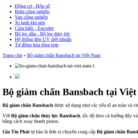
Động cơ - Hộp số
Bơm công nghiệp
Van công nghiệp
Xi lanh khí nén
Cảm biến - Encoder
Bộ lọc dầu - Bộ lọc thủy lực
Hệ thống đèn UV diệt khuẩn
Tự động hóa tổng hợp
Trang chủ
»
Bộ giảm chấn Bansbach tại Việt Nam
Bộ giảm chấn Bansbach tại Việ
Bộ giảm chấn Bansbach
được sử dụng như các yếu tố an toàn và ch
Với
Bộ giảm chấn thủy lực Bansbach
, tốc độ theo cả hướng đẩy v
bằng cách xoay thanh piston.
Gia Tín Phát
tự hào là đơn vị chuyên cung cấp
Bộ giảm chấn Bansb