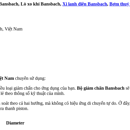
 Bansbach, Lò xo khí Bansbach,
Xi lanh điện Bansbach
,
Bơm thuỷ 
h, Việt Nam
iệt Nam
chuyên sử dụng:
iều loại giảm chấn cho ứng dụng của bạn.
Bộ giảm chấn Bansbach
sẽ
lẻ theo thông số kỹ thuật của mình.
soát theo cả hai hướng, mà không có hiệu ứng di chuyển tự do. Ở đây,
a thanh piston.
Diameter