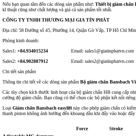
Nếu bạn quan tâm đến các dòng sản phẩm như:
Thiết bị giảm chấn
kĩ thuật cũng như chất lượng và giá cả sản phẩm tốt nhất.
CÔNG TY TNHH THƯƠNG MẠI GIA TÍN PHÁT
Địa chỉ: 58 Đường số 45, Phường 14, Quận Gò Vấp, TP Hồ Chí Min
Phòng kinh doanh:
Sales1:
+84.934015234
Email: sales1@giatinphatvn.com
Sales2:
+84.902887912
Email: sales2@giatinphatvn.com
Chi tiết sản phẩm
Thông tin chi tiết về các dòng sản phẩm
Bộ giảm chấn Bansbach V
Các tùy chọn kích thước linh hoạt của bộ giảm chấn HB cung cấp nh
cường độ giảm chấn. Bạn cũng có thể chọn các bộ phận kết nối riêng 
Loại
Giảm chấn Bansbach easylift
này cho phép giảm chấn có kiểm 
thanh piston không ảnh hưởng đến khoang dầu khi đẩy vào hoặc đẩy r
Force
Stroke