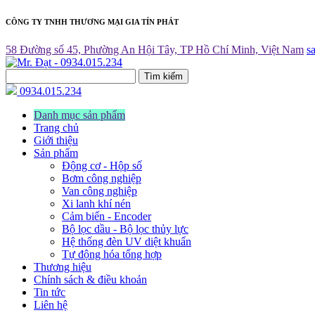
CÔNG TY TNHH THƯƠNG MẠI GIA TÍN PHÁT
58 Đường số 45, Phường An Hội Tây, TP Hồ Chí Minh, Việt Nam
s
Tìm kiếm
0934.015.234
Danh mục sản phẩm
Trang chủ
Giới thiệu
Sản phẩm
Động cơ - Hộp số
Bơm công nghiệp
Van công nghiệp
Xi lanh khí nén
Cảm biến - Encoder
Bộ lọc dầu - Bộ lọc thủy lực
Hệ thống đèn UV diệt khuẩn
Tự động hóa tổng hợp
Thương hiệu
Chính sách & điều khoản
Tin tức
Liên hệ