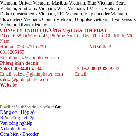
Vietnam, Univer Vietnam, Masibus Vietnam, Elap Vietnam, Setra
Vietnam, Suntronix Vietnam, Wise Vietnam, TMTeck Vietnam,
Dakota Instruments Vietnam, FIC Vietnam, Elap encoder Vietnam,
Flowmeters Vietnam, Conch Vietnam, Unipulse vietnam, Tival sensors
Vietnam, Divus Vietnam
CÔNG TY TNHH THƯƠNG MẠI GIA TÍN PHÁT
Địa chỉ: 58 Đường số 45, Phường An Hội Tây, TP Hồ Chí Minh, Việt
Nam
Hotline: 028.6271.6239 Mã số thuế:
0316205155
Email: info@giatinphatvn.com
Phòng kinh doanh:
Sales1:
0934.015.234
Sales2:
0902.88.79.12
Email: sales1@giatinphatvn.com
Email:
sales2@giatinphatvn.com
Website:
http://giatinphatvn.com/,
https://vattucongnghiepvietnam.com/,
http://dailythietbicongnghiepvietnam.com/
Động cơ - Hộp số
Bơm công nghiệp
Van công nghiệp
Xi lanh khí nén
Cảm biến - Encoder