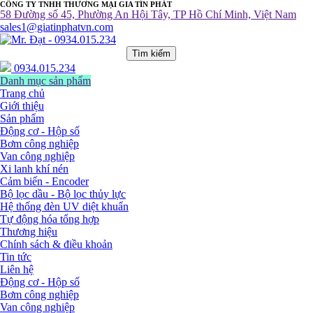
CÔNG TY TNHH THƯƠNG MẠI GIA TÍN PHÁT
58 Đường số 45, Phường An Hội Tây, TP Hồ Chí Minh, Việt Nam
sales1@giatinphatvn.com
Tìm kiếm
0934.015.234
Danh mục sản phẩm
Trang chủ
Giới thiệu
Sản phẩm
Động cơ - Hộp số
Bơm công nghiệp
Van công nghiệp
Xi lanh khí nén
Cảm biến - Encoder
Bộ lọc dầu - Bộ lọc thủy lực
Hệ thống đèn UV diệt khuẩn
Tự động hóa tổng hợp
Thương hiệu
Chính sách & điều khoản
Tin tức
Liên hệ
Động cơ - Hộp số
Bơm công nghiệp
Van công nghiệp