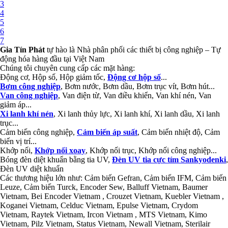
3
4
5
6
7
Gia Tín Phát
tự hào là Nhà phân phối các thiết bị công nghiệp – Tự
động hóa hàng đầu tại Việt Nam
Chúng tôi chuyên cung cấp các mặt hàng:
Động cơ, Hộp số, Hộp giảm tốc,
Động cơ hộp số
...
Bơm công nghiệp
, Bơm nước, Bơm dầu, Bơm trục vít, Bơm hút...
Van công nghiệp
, Van điện từ, Van điều khiển, Van khí nén, Van
giảm áp...
Xi lanh khí nén
, Xi lanh thủy lực, Xi lanh khí, Xi lanh dầu, Xi lanh
trục...
Cảm biến công nghiệp,
Cảm biến áp suất
, Cảm biến nhiệt độ, Cảm
biến vị trí...
Khớp nối,
Khớp nối xoay
, Khớp nối trục, Khớp nối công nghiệp...
Bóng đèn diệt khuẩn bằng tia UV,
Đèn UV tia cực tím Sankyodenki
,
Đèn UV diệt khuẩn
Các thương hiệu lớn như: Cảm biến Gefran, Cảm biến IFM, Cảm biến
Leuze, Cảm biến Turck, Encoder Sew, Balluff Vietnam, Baumer
Vietnam, Bei Encoder Vietnam , Crouzet Vietnam, Kuebler Vietnam ,
Koganei Vietnam, Celduc Vietnam, Epulse Vietnam, Crydom
Vietnam, Raytek Vietnam, Ircon Vietnam , MTS Vietnam, Kimo
Vietnam, Pilz Vietnam, Status Vietnam, Newall Vietnam, Sterilair