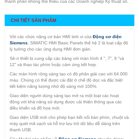
thành phần không thể thiếu của các Doanh nghiệp Kỹ thuật số.
CHI TIẾT SẢN PHẨM
Với các chức năng cơ bản HMI tinh vi của
Động cơ điện
Siemens
, SIMATIC HMI Basic Panels thế hệ 2 là loạt cấp độ
lý tưởng cho các ứng dụng HMI đơn giản.
Sê-ri thiết bị cung cấp các bảng với màn hình 4 ", 7", 9 "và
12" và thao tác phím hoặc cảm ứng kết hợp.
Các màn hình rộng sáng tạo có độ phân giải cao với 64.000
màu. Chúng có thể được cài đặt ở chế độ dọc và đặc biệt
tiết kiệm năng lượng nhờ độ sáng mờ 100%.
Giao diện người dùng sáng tạo mở ra một loạt các hoạt
động với khả năng sử dụng được cải thiện thông qua các
điều khiển và đồ họa mới.
Giao diện USB mới cho phép bạn kết nối bàn phím, chuột và
máy quét mã vạch và hỗ trợ lưu trữ dữ liệu dễ dàng trên
thanh USB.