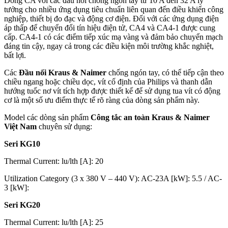
Dòng CA với các đầu nối chống ngón tay từ 10 A đến 32 A lý
tưởng cho nhiều ứng dụng tiêu chuẩn liên quan đến điều khiển công
nghiệp, thiết bị đo đạc và động cơ điện. Đối với các ứng dụng điện
áp thấp để chuyển đổi tín hiệu điện tử, CA4 và CA4-1 được cung
cấp. CA4-1 có các điểm tiếp xúc mạ vàng và đảm bảo chuyển mạch
đáng tin cậy, ngay cả trong các điều kiện môi trường khắc nghiệt,
bất lợi.
Các
Đầu nối Kraus & Naimer
chống ngón tay, có thể tiếp cận theo
chiều ngang hoặc chiều dọc, vít cố định của Philips và thanh dẫn
hướng tuốc nơ vít tích hợp được thiết kế để sử dụng tua vít có động
cơ là một số ưu điểm thực tế rõ ràng của dòng sản phẩm này.
Model các dòng sản phẩm
Công tắc an toàn Kraus & Naimer
Việt Nam
chuyên sử dụng:
Seri KG10
Thermal Current: lu/lth [A]: 20
Utilization Category (3 x 380 V – 440 V): AC-23A [kW]: 5.5 / AC-
3 [kW]:
Seri KG20
Thermal Current: lu/lth [A]: 25