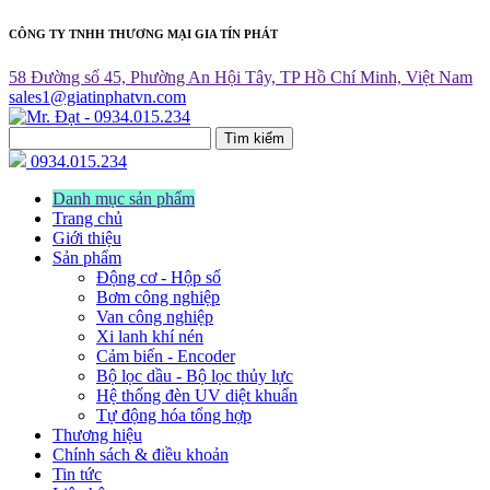
CÔNG TY TNHH THƯƠNG MẠI GIA TÍN PHÁT
58 Đường số 45, Phường An Hội Tây, TP Hồ Chí Minh, Việt Nam
sales1@giatinphatvn.com
Tìm kiếm
0934.015.234
Danh mục sản phẩm
Trang chủ
Giới thiệu
Sản phẩm
Động cơ - Hộp số
Bơm công nghiệp
Van công nghiệp
Xi lanh khí nén
Cảm biến - Encoder
Bộ lọc dầu - Bộ lọc thủy lực
Hệ thống đèn UV diệt khuẩn
Tự động hóa tổng hợp
Thương hiệu
Chính sách & điều khoản
Tin tức