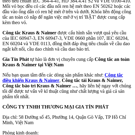
theo tiêu chuẩn IEC 364-4-41, HD 384.4.41 S2 và VDE 0100-410.
Mỗi vỏ bọc đều có các đầu nối ren hệ mét theo EN 50262 hoặc các
đầu vào ống dẫn có ren hệ mét ở trên và dưới. Khóa liên động công
tắc an toàn có nắp để ngăn việc mở ở vị trí 'BẬT' được cung cấp
kèm theo vỏ.
Công tắc Kraus & Naimer
được cấu hình sẵn vượt quá yêu cầu
của IEC 60947-3, EN 60947-3, VDE 0660 phần 107, IEC 60204,
EN 60204 và VDE 0113, đồng thời đáp ứng tiêu chuẩn về cầu dao
ngắt kết nối, cầu dao chính và cầu dao bảo trì.
Gia Tín Phát
tự hào là đơn vị chuyên cung cấp
Công tắc an toàn
Kraus & Naimer tại Việt Nam
Nếu bạn quan tâm đến các dòng sản phẩm khác như:
Công tắc
điều khiển Kraus & Naimer
,
Công tắc tải Kraus & Naimer,
Công tắc bảo trì Kraus & Naimer …
, hãy liên hệ ngay với chúng
tôi để được tư vấn về kĩ thuật cũng như chất lượng và giá cả sản
phẩm tốt nhất.
CÔNG TY TNHH THƯƠNG MẠI GIA TÍN PHÁT
Địa chỉ: 58 Đường số 45, Phường 14, Quận Gò Vấp, TP Hồ Chí
Minh, Việt Nam
Phòng kinh doanh: