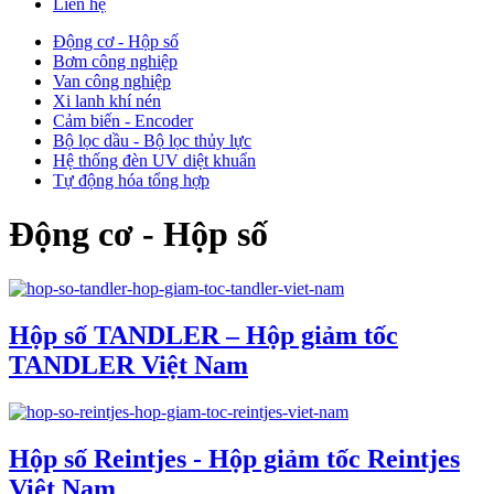
Liên hệ
Động cơ - Hộp số
Bơm công nghiệp
Van công nghiệp
Xi lanh khí nén
Cảm biến - Encoder
Bộ lọc dầu - Bộ lọc thủy lực
Hệ thống đèn UV diệt khuẩn
Tự động hóa tổng hợp
Động cơ - Hộp số
Hộp số TANDLER – Hộp giảm tốc
TANDLER Việt Nam
Hộp số Reintjes - Hộp giảm tốc Reintjes
Việt Nam