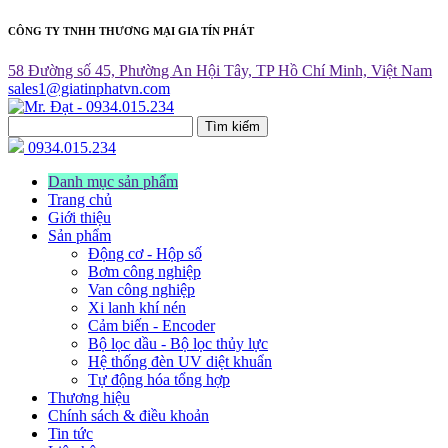
CÔNG TY TNHH THƯƠNG MẠI GIA TÍN PHÁT
58 Đường số 45, Phường An Hội Tây, TP Hồ Chí Minh, Việt Nam
sales1@giatinphatvn.com
Tìm kiếm
0934.015.234
Danh mục sản phẩm
Trang chủ
Giới thiệu
Sản phẩm
Động cơ - Hộp số
Bơm công nghiệp
Van công nghiệp
Xi lanh khí nén
Cảm biến - Encoder
Bộ lọc dầu - Bộ lọc thủy lực
Hệ thống đèn UV diệt khuẩn
Tự động hóa tổng hợp
Thương hiệu
Chính sách & điều khoản
Tin tức