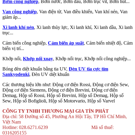
Bơm công nghiệp
, Bơm nước, Bơm dầu, Bơm trục vít, Bơm hút...
Van công nghiệp
, Van điện từ, Van điều khiển, Van khí nén, Van
giảm áp...
Xi lanh khí nén
, Xi lanh thủy lực, Xi lanh khí, Xi lanh dầu, Xi lanh
trục...
Cảm biến công nghiệp,
Cảm biến áp suất
, Cảm biến nhiệt độ, Cảm
biến vị trí...
Khớp nối,
Khớp nối xoay
, Khớp nối trục, Khớp nối công nghiệp...
Bóng đèn diệt khuẩn bằng tia UV,
Đèn UV tia cực tím
Sankyodenki
, Đèn UV diệt khuẩn
Các thương hiệu lớn như: Động cơ điện Rossi, Động cơ điện Sew,
Động cơ điện Siemens, Động cơ điện Brevini, Động cơ điện
Demag, Hộp số Rossi, Hộp số Brevini, Hộp số Demag, Hộp số
Sew, Hộp số Bofiglioli, Hộp số Motorvario, Hộp số Varvel
CÔNG TY TNHH THƯƠNG MẠI GIA TÍN PHÁT
Địa chỉ: 58 Đường số 45, Phường An Hội Tây, TP Hồ Chí Minh,
Việt Nam
Hotline: 028.6271.6239 Mã số thuế:
0316205155